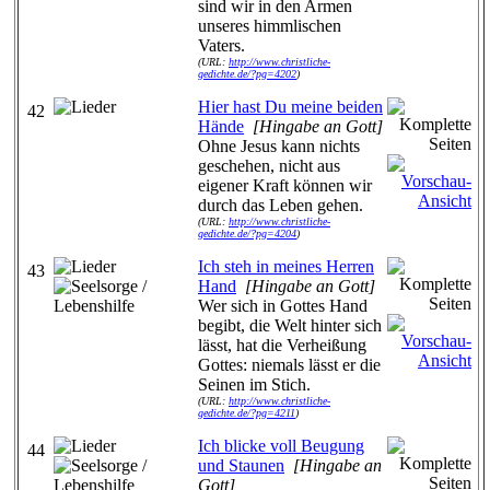
sind wir in den Armen
unseres himmlischen
Vaters.
(URL:
http://www.christliche-
gedichte.de/?pg=4202
)
Hier hast Du meine beiden
42
Hände
[Hingabe an Gott]
Ohne Jesus kann nichts
geschehen, nicht aus
eigener Kraft können wir
durch das Leben gehen.
(URL:
http://www.christliche-
gedichte.de/?pg=4204
)
Ich steh in meines Herren
43
Hand
[Hingabe an Gott]
Wer sich in Gottes Hand
begibt, die Welt hinter sich
lässt, hat die Verheißung
Gottes: niemals lässt er die
Seinen im Stich.
(URL:
http://www.christliche-
gedichte.de/?pg=4211
)
Ich blicke voll Beugung
44
und Staunen
[Hingabe an
Gott]