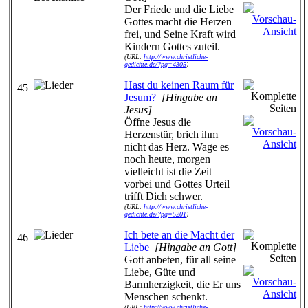
Der Friede und die Liebe
Gottes macht die Herzen
frei, und Seine Kraft wird
Kindern Gottes zuteil.
(URL:
http://www.christliche-
gedichte.de/?pg=4305
)
Hast du keinen Raum für
45
Jesum?
[Hingabe an
Jesus]
Öffne Jesus die
Herzenstür, brich ihm
nicht das Herz. Wage es
noch heute, morgen
vielleicht ist die Zeit
vorbei und Gottes Urteil
trifft Dich schwer.
(URL:
http://www.christliche-
gedichte.de/?pg=5201
)
Ich bete an die Macht der
46
Liebe
[Hingabe an Gott]
Gott anbeten, für all seine
Liebe, Güte und
Barmherzigkeit, die Er uns
Menschen schenkt.
(URL:
http://www.christliche-