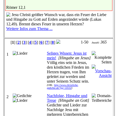
Römer 12,1
Jesu Christi größter Wunsch war, dass ein Feuer der Liebe
und Hingabe zu Gott auf Erden angezündet würde (Lukas
12,49). Brennt dieses Feuer in unseren Herzen?
Weitere Infos zum Thema ...
1-50
365
[
1
] [
2
] [
3
] [
4
] [
5
] [
6
] [
7
] [
8
]
Anzahl:
Seliges Wissen: Jesus ist
1
mein!
[Hingabe an Jesus]
Völlig eins sein in Jesus,
den köstlichen Frieden im
Herzen tragen, von Ihm
geleitet zur werden und
unter Seinem Schutz sein.
(URL:
http://www.christliche-
gedichte.de/?pg=10132
)
Nachfolge, Hingabe und
2
Treue
[Hingabe an Gott]
Gedichte und Lieder zur
Nachfolge Jesu mit
mehreren Unterbereichen