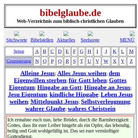
bibelglaube.de
Web-Verzeichnis zum biblisch-christlichen Glauben
Stichworte
Bibelstellen
Aktuelles
Seelsorge
MENÜ
A
B
C
D
E
F
G
H
I
J
K
L
M
Setup
N
O
P
Q
R
S
T
U
V
W
X
Y
Z
Gruppierung
Alleine Jesus
Alles Jesus weihen
dem
;
;
Eigenwillen sterben
für Gott leben
Gottes
;
;
Eigentum
Hingabe an Gott
Hingabe an Jesus
;
;
;
Jesu Eigentum
kindliche Hingabe
Leben Jesus
;
;
weihen
Mittelpunkt Jesus
Selbstverleugnung
;
;
;
wahrer Glaube
wahres Christsein
;
Ich ermahne euch nun, liebe Brüder, durch die Barmherzigkeit
Gottes, dass ihr eure Leiber hingebt als ein Opfer, das lebendig,
heilig und Gott wohlgefällig ist. Das sei euer vernünftiger
Gottesdienst.