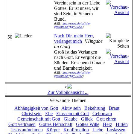
Vereint sein in der Liebe
Gottes. Er ist unser, wir
sind Sein, in Seinem
Bund.
(URL:
http://www.christliche-
gedichte.de/?pg=10205
)
Nach Dir, mein Herr,
50
verlanget mich
[Hingabe
an Gott]
Groß ist das Verlangen
nach Gott. Er vergibt die
Sünden. Er schenkt Gnade
und Barmherzigkeit.
(URL:
http://www.christliche-
gedichte.de/?pg=10312
)
>
Zur Vollbildansicht ...
Verwandte Themen
Abhängigkeit von Gott
Aktiv sein
Bekehrung
Braut
Christ sein
Ehe
Einssein mit Gott
Gehorsam
Gemeinschaft mit Gott
Glaube
Glück
Gott ehren
Gott vertrauen
Gottes Herrschaft
Gottes Wille
Herz
Hirten
Jesus aufnehmen
Körper
Konfirmation
Liebe
Loslassen