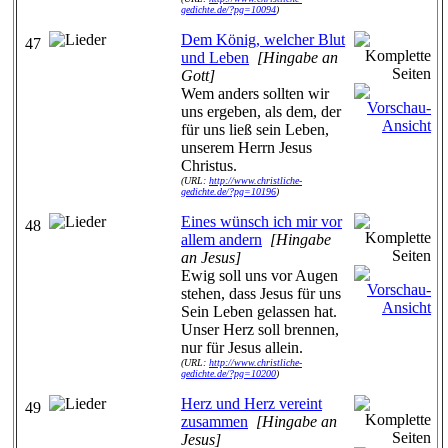
gedichte.de/?pg=10094
)
Dem König, welcher Blut
47
und Leben
[Hingabe an
Gott]
Wem anders sollten wir
uns ergeben, als dem, der
für uns ließ sein Leben,
unserem Herrn Jesus
Christus.
(URL:
http://www.christliche-
gedichte.de/?pg=10196
)
Eines wünsch ich mir vor
48
allem andern
[Hingabe
an Jesus]
Ewig soll uns vor Augen
stehen, dass Jesus für uns
Sein Leben gelassen hat.
Unser Herz soll brennen,
nur für Jesus allein.
(URL:
http://www.christliche-
gedichte.de/?pg=10200
)
Herz und Herz vereint
49
zusammen
[Hingabe an
Jesus]