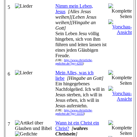
Nimm mein Leben,
5
Jesus
[Alles Jesus
weihen][Leben Jesus
weihen][Hingabe an
Gott]
Sein Leben Jesu völlig
hingeben, sich von ihm
führen und leiten lassen ist
eines jeden Gläubigen
Freude.
(URL:
http://www.christliche-
gedichte.de/?pg=4203
)
Mein Alles, was ich
6
liebe
[Hingabe an Gott]
Ein hingegebenes
Nachfolgelied. Ich will in
Jesus sterben, ich will in
Jesus erben, ich will in
Jesus auferstehn.
(URL:
http://www.christliche-
gedichte.de/?pg=11153
)
Wann ist ein Christ ein
7
Christ?
[
wahres
Christsein
]