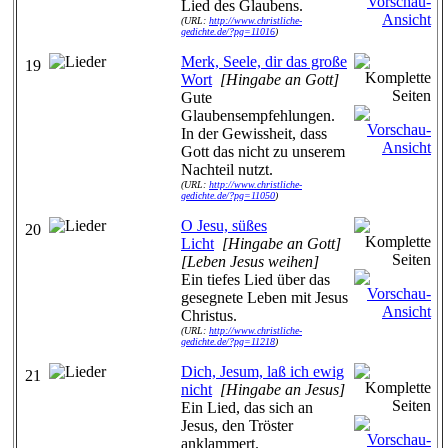
Lied des Glaubens.
(URL:
http://www.christliche-
gedichte.de/?pg=11016
)
Merk, Seele, dir das große
19
Wort
[Hingabe an Gott]
Gute
Glaubensempfehlungen.
In der Gewissheit, dass
Gott das nicht zu unserem
Nachteil nutzt.
(URL:
http://www.christliche-
gedichte.de/?pg=11050
)
O Jesu, süßes
20
Licht
[Hingabe an Gott]
[Leben Jesus weihen]
Ein tiefes Lied über das
gesegnete Leben mit Jesus
Christus.
(URL:
http://www.christliche-
gedichte.de/?pg=11218
)
Dich, Jesum, laß ich ewig
21
nicht
[Hingabe an Jesus]
Ein Lied, das sich an
Jesus, den Tröster
anklammert.