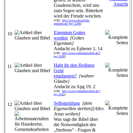
Gnadenschein, wird uns
zum Segen sein. Bitterkeit
wird der Freude weichen.
(URL:
http://www.christliche-
gedichte.de/?pg=2206
)
Eigentum Gottes
10
werden
[Gottes
Eigentum]
Andacht zu Epheser 1, 14
(URL:
http://www.gottesbotschaft.de/?
pg=3100
)
Habt ihr den Heiligen
11
Geist
empfangen?
[wahrer
Glaube]
Andacht zu Apg 19, 2
(URL:
http://www.gottesbotschaft.de/?
pg=3162
)
Selbstprüfung
[dem
12
Eigenwillen sterben][Alles
Jesus weihen]
Was sagt die Bibel über
die Notwendigkeit des
„Sterbens“ - Fragen &