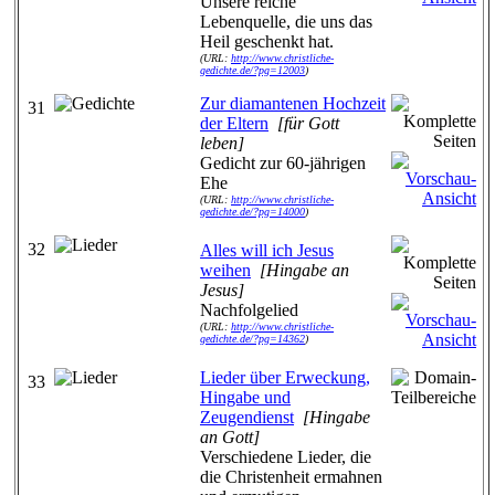
Unsere reiche
Lebenquelle, die uns das
Heil geschenkt hat.
(URL:
http://www.christliche-
gedichte.de/?pg=12003
)
Zur diamantenen Hochzeit
31
der Eltern
[für Gott
leben]
Gedicht zur 60-jährigen
Ehe
(URL:
http://www.christliche-
gedichte.de/?pg=14000
)
32
Alles will ich Jesus
weihen
[Hingabe an
Jesus]
Nachfolgelied
(URL:
http://www.christliche-
gedichte.de/?pg=14362
)
Lieder über Erweckung,
33
Hingabe und
Zeugendienst
[Hingabe
an Gott]
Verschiedene Lieder, die
die Christenheit ermahnen