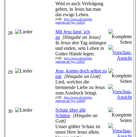
Wird es auch Verfolgung
geben, in Jesus hat man
das ewige Leben.
(URL:
http://www.christliche-
gedichte.de/?pg=11814
)
Mit Jesu fang´ ich
28
an
[Hingabe an Jesus]
In Jesus den Tag anfangen
und enden, sein Leben in
Gottes Hände legen.
(URL:
http://www.christliche-
gedichte.de/?pg=11855
)
Jesu, komm doch selbst zu
29
mir
[Hingabe an Gott]
Lied, welches die
brennende Liebe zu Jesus
zum Ausdruck bringt.
(URL:
http://www.christliche-
gedichte.de/?pg=12000
)
Schatz über alle
30
Schätze
[Hingabe an
Gott]
Unser gößter Schatz ist
unser Herr Jesus allein.