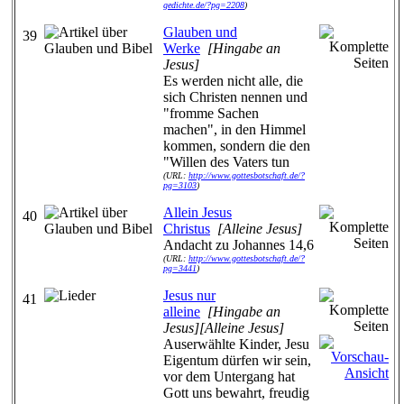
gedichte.de/?pg=2208
)
Glauben und
39
Werke
[Hingabe an
Jesus]
Es werden nicht alle, die
sich Christen nennen und
"fromme Sachen
machen", in den Himmel
kommen, sondern die den
"Willen des Vaters tun
(URL:
http://www.gottesbotschaft.de/?
pg=3103
)
Allein Jesus
40
Christus
[Alleine Jesus]
Andacht zu Johannes 14,6
(URL:
http://www.gottesbotschaft.de/?
pg=3441
)
Jesus nur
41
alleine
[Hingabe an
Jesus][Alleine Jesus]
Auserwählte Kinder, Jesu
Eigentum dürfen wir sein,
vor dem Untergang hat
Gott uns bewahrt, freudig