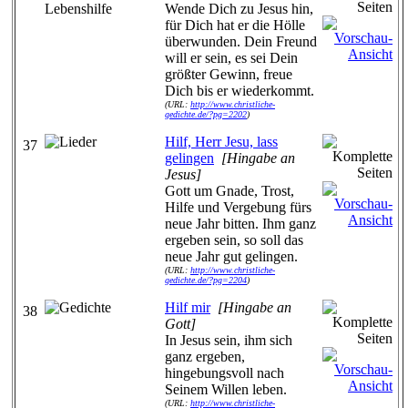
Wende Dich zu Jesus hin,
für Dich hat er die Hölle
überwunden. Dein Freund
will er sein, es sei Dein
größter Gewinn, freue
Dich bis er wiederkommt.
(URL:
http://www.christliche-
gedichte.de/?pg=2202
)
Hilf, Herr Jesu, lass
37
gelingen
[Hingabe an
Jesus]
Gott um Gnade, Trost,
Hilfe und Vergebung fürs
neue Jahr bitten. Ihm ganz
ergeben sein, so soll das
neue Jahr gut gelingen.
(URL:
http://www.christliche-
gedichte.de/?pg=2204
)
Hilf mir
[Hingabe an
38
Gott]
In Jesus sein, ihm sich
ganz ergeben,
hingebungsvoll nach
Seinem Willen leben.
(URL:
http://www.christliche-