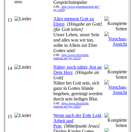
Gesprächsimpulse
(URL:
http://www.gottesbotschaft.de/?
pg=3463
)
Alles meinem Gott zu
13
Ehren
[Hingabe an Gott]
[für Gott leben]
Unser Leben, unser Sein
und alles was wir tun,
sollte in Allem zur Ehre
Gottes sein!
(URL:
http://www.christliche-
gedichte.de/?pg=4213
)
Näher, noch näher, fest an
14
Dein Herz
[Hingabe an
Gott]
Näher bei Gott sein, sich
ganz in Gottes Hände
begeben, gereinigt werden
durch sein heiliges Blut.
(URL:
http://www.christliche-
gedichte.de/?pg=4502
)
Wenn nach der Erde Leid,
15
Arbeit und
Pein
[Mittelpunkt Jesus]
Dürfen Kinder Gottes