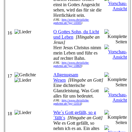
einst in Gottes Angesicht
sehen, wird das für sie die
Herrlichkeit sein.
(URL:
http://www.christliche-
gedichte.de/?pg=10305
)
O Gottes Sohn, du Licht
16
und Leben
[Hingabe an
Jesus]
Herr Jesus Christus nimm
mein Leben und führ es
auf rechter Bahn.
(URL:
http://www.christliche-
gedichte.de/?pg=10869
)
Allgenugsam
17
Wesen
[Hingabe an Gott]
Eine dichterische
Glanzleistung. Was Gott
alles für uns bedeutet.
(URL:
http://www.christliche-
gedichte.de/?pg=11014
)
Wie´s Gott gefällt, so g
18
´fällt´s
[Hingabe an Gott]
Wie es Gott gefällt, so
nehm ich es an. Ein altes