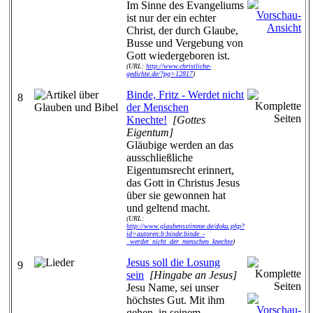
Im Sinne des Evangeliums
ist nur der ein echter
Christ, der durch Glaube,
Busse und Vergebung von
Gott wiedergeboren ist.
(URL:
http://www.christliche-
gedichte.de/?pg=12817
)
Binde, Fritz - Werdet nicht
8
der Menschen
Knechte!
[Gottes
Eigentum]
Gläubige werden an das
ausschließliche
Eigentumsrecht erinnert,
das Gott in Christus Jesus
über sie gewonnen hat
und geltend macht.
(URL:
http://www.glaubensstimme.de/doku.php?
id=autoren:b:binde:binde_-
_werdet_nicht_der_menschen_knechte
)
Jesus soll die Losung
9
sein
[Hingabe an Jesus]
Jesu Name, sei unser
höchstes Gut. Mit ihm
gehen, in seinem