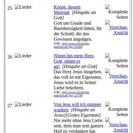
König, dessen
25
Majestät
[Hingabe an
Gott]
Gott um Gnade und
Barmherzigkeit bitten, für
die Schuld, die das
Gewissen ängstigen.
(URL:
http://www.christliche-
gedichte.de/?pg=11450
)
Nimm hin mein Herz,
26
Gott, nimm es
an!
[Hingabe an Gott]
Das Herz Jesus hingeben,
das voll ist mit Eigensinn,
Jesus wird es in Seiner
Liebe bekehren.
(URL:
http://www.christliche-
gedichte.de/?pg=11778
)
Von Jesu will ich nimmer
27
wanken
[Hingabe an
Jesus][Gottes Eigentum]
Nie mehr ohne Jesu Liebe
sein, dem man sein ganzes
Heil zu verdanken hat.