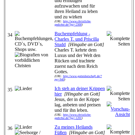
und ermutigen
aufzuwachen und für
ihren Heiland zu leben
und zu wirken
(URL:
http://www.christliche-
gedichte.de/?pg=2300
)
Buchempfehlung -
34
Charles T. und Priscilla
Studd
[Hingabe an Gott]
Charles T. kehrte dem
Luxus und der Welt den
Rücken und trachtete
zuerst nach dem Reich
Gottes.
(URL:
http://www.gottesbotschaft.de/?
pg=940
)
Ich steh an deiner Krippen
35
hier
[Hingabe an Gott]
Jesus, der in der Krippe
lag, anbeten und preisen
und für ihn leben.
(URL:
http://www.christliche-
gedichte.de/?pg=1201
)
Zu meines Heilands
36
Füßen
[Hingabe an Gott]