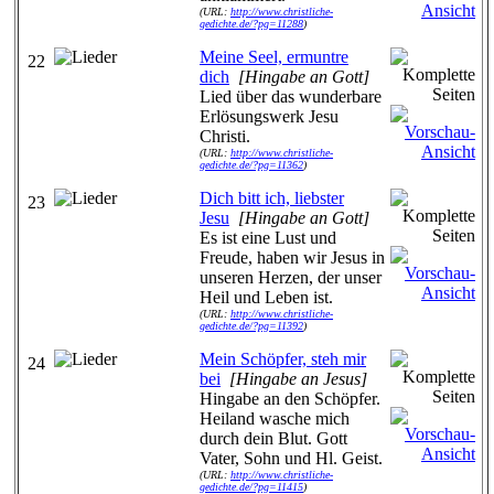
(URL:
http://www.christliche-
gedichte.de/?pg=11288
)
Meine Seel, ermuntre
22
dich
[Hingabe an Gott]
Lied über das wunderbare
Erlösungswerk Jesu
Christi.
(URL:
http://www.christliche-
gedichte.de/?pg=11362
)
Dich bitt ich, liebster
23
Jesu
[Hingabe an Gott]
Es ist eine Lust und
Freude, haben wir Jesus in
unseren Herzen, der unser
Heil und Leben ist.
(URL:
http://www.christliche-
gedichte.de/?pg=11392
)
Mein Schöpfer, steh mir
24
bei
[Hingabe an Jesus]
Hingabe an den Schöpfer.
Heiland wasche mich
durch dein Blut. Gott
Vater, Sohn und Hl. Geist.
(URL:
http://www.christliche-
gedichte.de/?pg=11415
)