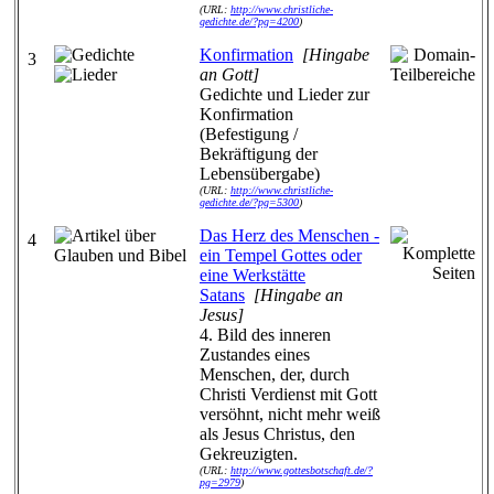
(URL:
http://www.christliche-
gedichte.de/?pg=4200
)
Konfirmation
[Hingabe
3
an Gott]
Gedichte und Lieder zur
Konfirmation
(Befestigung /
Bekräftigung der
Lebensübergabe)
(URL:
http://www.christliche-
gedichte.de/?pg=5300
)
Das Herz des Menschen -
4
ein Tempel Gottes oder
eine Werkstätte
Satans
[Hingabe an
Jesus]
4. Bild des inneren
Zustandes eines
Menschen, der, durch
Christi Verdienst mit Gott
versöhnt, nicht mehr weiß
als Jesus Christus, den
Gekreuzigten.
(URL:
http://www.gottesbotschaft.de/?
pg=2979
)