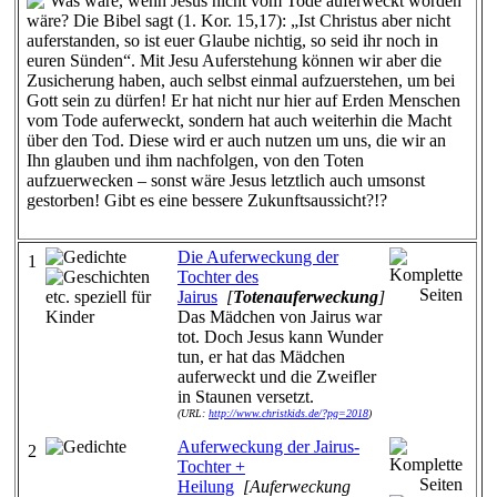
Was wäre, wenn Jesus nicht vom Tode auferweckt worden
wäre? Die Bibel sagt (1. Kor. 15,17): „Ist Christus aber nicht
auferstanden, so ist euer Glaube nichtig, so seid ihr noch in
euren Sünden“. Mit Jesu Auferstehung können wir aber die
Zusicherung haben, auch selbst einmal aufzuerstehen, um bei
Gott sein zu dürfen! Er hat nicht nur hier auf Erden Menschen
vom Tode auferweckt, sondern hat auch weiterhin die Macht
über den Tod. Diese wird er auch nutzen um uns, die wir an
Ihn glauben und ihm nachfolgen, von den Toten
aufzuerwecken – sonst wäre Jesus letztlich auch umsonst
gestorben! Gibt es eine bessere Zukunftsaussicht?!?
Die Auferweckung der
1
Tochter des
Jairus
[
Totenauferweckung
]
Das Mädchen von Jairus war
tot. Doch Jesus kann Wunder
tun, er hat das Mädchen
auferweckt und die Zweifler
in Staunen versetzt.
(URL:
http://www.christkids.de/?pg=2018
)
Auferweckung der Jairus-
2
Tochter +
Heilung
[Auferweckung