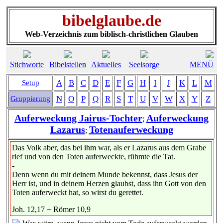
bibelglaube.de
Web-Verzeichnis zum biblisch-christlichen Glauben
Stichworte
Bibelstellen
Aktuelles
Seelsorge
MENÜ
A
B
C
D
E
F
G
H
I
J
K
L
M
Setup
N
O
P
Q
R
S
T
U
V
W
X
Y
Z
Gruppierung
Auferweckung Jairus-Tochter
Auferweckung
;
Lazarus
Totenauferweckung
;
Das Volk aber, das bei ihm war, als er Lazarus aus dem Grabe
rief und von den Toten auferweckte, rühmte die Tat.
-
Denn wenn du mit deinem Munde bekennst, dass Jesus der
Herr ist, und in deinem Herzen glaubst, dass ihn Gott von den
Toten auferweckt hat, so wirst du gerettet.
Joh. 12,17 + Römer 10,9