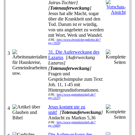
Jairus-Tochter]
[
Totenauferweckung
]
Jesus hat alle Macht, sogar
über die Krankheit und den
Tod. Darum ist er würdig,
von uns angebetet zu werden
mit Wort, Werk und Wandel.
(URL:
http://www.christliche-gedichte.de/?
pg=7010
)
31. Die Auferweckung des
3
Lazarus
[Auferweckung
Lazarus]
[
Totenauferweckung
]
Fragen und
Gesprächsimpulse zum Text:
Joh. 11, 1-45 mit
Hintergrundinformationen.
(URL:
http://www.gottesbotschaft.de/?
pg=2137
)
Jesus kommt nie zu
4
spät!
[
Totenauferweckung
]
Andacht zu Markus 5,36
(URL:
http://www.gottesbotschaft.de/?
pg=3460
)
Die Auferweckung des