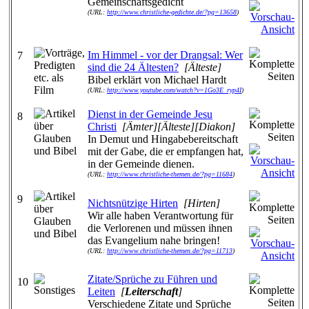
Gemeinschaftsgedicht
(URL:
http://www.christliche-gedichte.de/?pg=13658
)
Im Himmel - vor der Drangsal: Wer
7
sind die 24 Ältesten?
[Älteste]
Bibel erklärt von Michael Hardt
(URL:
http://www.youtube.com/watch?v=1Go3E_ryp4I
)
Dienst in der Gemeinde Jesu
8
Christi
[Ämter][Älteste][Diakon]
In Demut und Hingabebereitschaft
mit der Gabe, die er empfangen hat,
in der Gemeinde dienen.
(URL:
http://www.christliche-themen.de/?pg=11684
)
9
Nichtsnützige Hirten
[Hirten]
Wir alle haben Verantwortung für
die Verlorenen und müssen ihnen
das Evangelium nahe bringen!
(URL:
http://www.christliche-themen.de/?pg=11713
)
Zitate/Sprüche zu Führen und
10
Leiten
[
Leiterschaft
]
Verschiedene Zitate und Sprüche