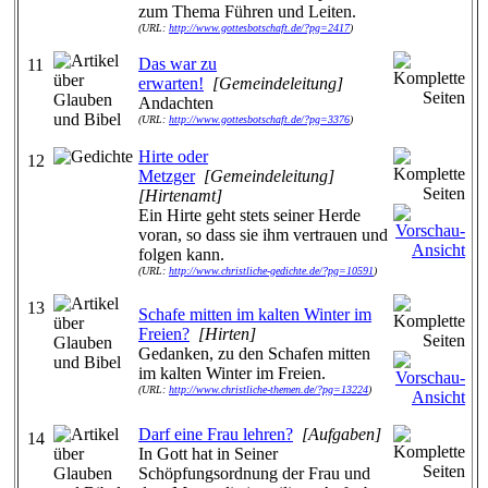
zum Thema Führen und Leiten.
(URL:
http://www.gottesbotschaft.de/?pg=2417
)
Das war zu
11
erwarten!
[Gemeindeleitung]
Andachten
(URL:
http://www.gottesbotschaft.de/?pg=3376
)
Hirte oder
12
Metzger
[Gemeindeleitung]
[Hirtenamt]
Ein Hirte geht stets seiner Herde
voran, so dass sie ihm vertrauen und
folgen kann.
(URL:
http://www.christliche-gedichte.de/?pg=10591
)
13
Schafe mitten im kalten Winter im
Freien?
[Hirten]
Gedanken, zu den Schafen mitten
im kalten Winter im Freien.
(URL:
http://www.christliche-themen.de/?pg=13224
)
Darf eine Frau lehren?
[Aufgaben]
14
In Gott hat in Seiner
Schöpfungsordnung der Frau und