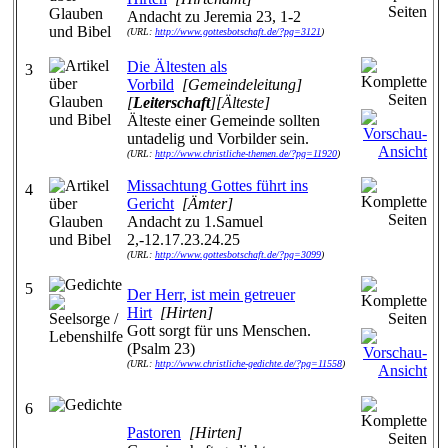
Andacht zu Jeremia 23, 1-2
(URL:
http://www.gottesbotschaft.de/?pg=3121
)
Die Ältesten als
3
Vorbild
[Gemeindeleitung]
[
Leiterschaft
][Älteste]
Älteste einer Gemeinde sollten
untadelig und Vorbilder sein.
(URL:
http://www.christliche-themen.de/?pg=11920
)
Missachtung Gottes führt ins
4
Gericht
[Ämter]
Andacht zu 1.Samuel
2,-12.17.23.24.25
(URL:
http://www.gottesbotschaft.de/?pg=3099
)
5
Der Herr, ist mein getreuer
Hirt
[Hirten]
Gott sorgt für uns Menschen.
(Psalm 23)
(URL:
http://www.christliche-gedichte.de/?pg=11558
)
6
Pastoren
[Hirten]