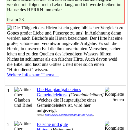
werden mir folgen mein Leben lang, und ich werde bleiben im
Hause des HERRN immerdar.
Psalm 23
Die Tätigkeit des Hirten ist ein guter, biblischer Vergleich zu
Gottes großer Liebe und Fürsorge zu uns! In Anlehnung daran
werden auch Bischöfe als Hirten bezeichnet. Der Hirte hat eine
große, schöne und verantwortungsvolle Aufgabe: Es soll die
Herde, in unserem Fall die ihm anvertrauten Menschen, sicher
leiten und zu den Quellen des lebendigen Wassers führen.
Nichts ist schlimmer als ein falscher Hirte. Auch davon weiß
die Bibel und lässt uns Gottes Urteil über solch einen
"Hirtendienst" wissen.
Weitere Infos zum Thema ...
Die Hauptaufgabe eines
1
Gemeindeleiters
[Gemeindeleitung]
Welches die Hauptaufgabe eines
Gemeindeleiters ist, wird hier
aufgezeigt.
(URL:
http://www.gottesbotschaft.de/?pg=2989
)
Falsche und gute
2
Hirten
[Hirtenamt]