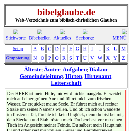
bibelglaube.de
Web-Verzeichnis zum biblisch-christlichen Glauben
Stichworte
Bibelstellen
Aktuelles
Seelsorge
MENÜ
A
B
C
D
E
F
G
H
I
J
K
L
M
Setup
N
O
P
Q
R
S
T
U
V
W
X
Y
Z
Gruppierung
Älteste
Ämter
Aufgaben
Diakon
;
;
;
;
Gemeindeleitung
Hirten
Hirtenamt
;
;
;
Leiterschaft
Der HERR ist mein Hirte, mir wird nichts mangeln. Er weidet
mich auf einer grünen Aue und führet mich zum frischen
Wasser. Er erquicket meine Seele. Er führet mich auf rechter
Straße um seines Namens willen. Und ob ich schon wanderte
im finsteren Tal, fürchte ich kein Unglück; denn du bist bei mir,
dein Stecken und Stab trösten mich. Du bereitest vor mir einen
Tisch im Angesicht meiner Feinde. Du salbest mein Haupt mit
Öl und schenkest mir voll ein. Gutes und Barmherzigkeit