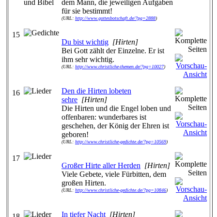
dem Mann, die jeweiligen Aufgaben
für sie bestimmt!
(URL:
http://www.gottesbotschaft.de/?pg=2888
)
15
Du bist wichtig
[Hirten]
Bei Gott zählt der Einzelne. Er ist
ihm sehr wichtig.
(URL:
http://www.christliche-themen.de/?pg=10027
)
Den die Hirten lobeten
16
sehre
[Hirten]
Die Hirten und die Engel loben und
offenbaren: wunderbares ist
geschehen, der König der Ehren ist
geboren!
(URL:
http://www.christliche-gedichte.de/?pg=10569
)
17
Großer Hirte aller Herden
[Hirten]
Viele Gebete, viele Fürbitten, dem
großen Hirten.
(URL:
http://www.christliche-gedichte.de/?pg=10846
)
In tiefer Nacht
[Hirten]
18