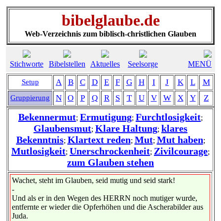
bibelglaube.de
Web-Verzeichnis zum biblisch-christlichen Glauben
Stichworte
Bibelstellen
Aktuelles
Seelsorge
MENÜ
A
B
C
D
E
F
G
H
I
J
K
L
M
Setup
N
O
P
Q
R
S
T
U
V
W
X
Y
Z
Gruppierung
Bekennermut
Ermutigung
Furchtlosigkeit
;
;
;
Glaubensmut
Klare Haltung
klares
;
;
Bekenntnis
Klartext reden
Mut
Mut haben
;
;
;
;
Mutlosigkeit
Unerschrockenheit
Zivilcourage
;
;
;
zum Glauben stehen
Wachet, steht im Glauben, seid mutig und seid stark!
-
Und als er in den Wegen des HERRN noch mutiger wurde,
entfernte er wieder die Opferhöhen und die Ascherabilder aus
Juda.