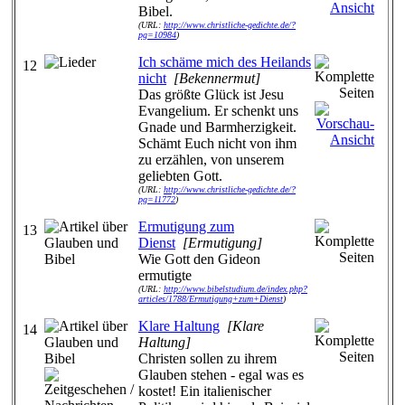
Bibel.
(URL:
http://www.christliche-gedichte.de/?
pg=10984
)
Ich schäme mich des Heilands
12
nicht
[Bekennermut]
Das größte Glück ist Jesu
Evangelium. Er schenkt uns
Gnade und Barmherzigkeit.
Schämt Euch nicht von ihm
zu erzählen, von unserem
geliebten Gott.
(URL:
http://www.christliche-gedichte.de/?
pg=11772
)
Ermutigung zum
13
Dienst
[Ermutigung]
Wie Gott den Gideon
ermutigte
(URL:
http://www.bibelstudium.de/index.php?
articles/1788/Ermutigung+zum+Dienst
)
Klare Haltung
[Klare
14
Haltung]
Christen sollen zu ihrem
Glauben stehen - egal was es
kostet! Ein italienischer