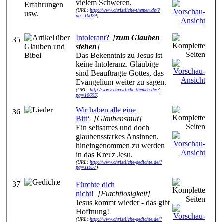
vielem Schweren.
(URL:
http://www.christliche-themen.de/?
pg=10029
)
Intolerant?
[
zum Glauben
35
stehen
]
Das Bekenntnis zu Jesus ist
keine Intoleranz. Gläubige
sind Beauftragte Gottes, das
Evangelium weiter zu sagen.
(URL:
http://www.christliche-themen.de/?
pg=10695
)
Wir haben alle eine
36
Bitt‘
[Glaubensmut]
Ein seltsames und doch
glaubensstarkes Ansinnen,
hineingenommen zu werden
in das Kreuz Jesu.
(URL:
http://www.christliche-gedichte.de/?
pg=11057
)
37
Fürchte dich
nicht!
[Furchtlosigkeit]
Jesus kommt wieder - das gibt
Hoffnung!
(URL:
http://www.christliche-gedichte.de/?