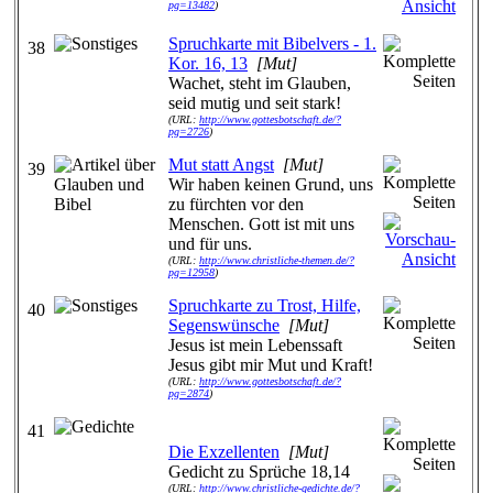
pg=13482
)
Spruchkarte mit Bibelvers - 1.
38
Kor. 16, 13
[Mut]
Wachet, steht im Glauben,
seid mutig und seit stark!
(URL:
http://www.gottesbotschaft.de/?
pg=2726
)
Mut statt Angst
[Mut]
39
Wir haben keinen Grund, uns
zu fürchten vor den
Menschen. Gott ist mit uns
und für uns.
(URL:
http://www.christliche-themen.de/?
pg=12958
)
Spruchkarte zu Trost, Hilfe,
40
Segenswünsche
[Mut]
Jesus ist mein Lebenssaft
Jesus gibt mir Mut und Kraft!
(URL:
http://www.gottesbotschaft.de/?
pg=2874
)
41
Die Exzellenten
[Mut]
Gedicht zu Sprüche 18,14
(URL:
http://www.christliche-gedichte.de/?