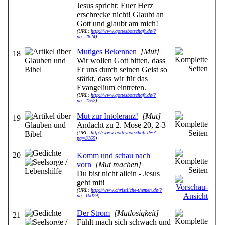
Jesus spricht: Euer Herz
erschrecke nicht! Glaubt an
Gott und glaubt am mich!
(URL:
http://www.gottesbotschaft.de/?
pg=2624
)
Mutiges Bekennen
[Mut]
18
Wir wollen Gott bitten, dass
Er uns durch seinen Geist so
stärkt, dass wir für das
Evangelium eintreten.
(URL:
http://www.gottesbotschaft.de/?
pg=2762
)
Mut zur Intoleranz!
[Mut]
19
Andacht zu 2. Mose 20, 2-3
(URL:
http://www.gottesbotschaft.de/?
pg=3169
)
20
Komm und schau nach
vorn
[Mut machen]
Du bist nicht allein - Jesus
geht mit!
(URL:
http://www.christliche-themen.de/?
pg=10079
)
Der Strom
[Mutlosigkeit]
21
Fühlt mach sich schwach und