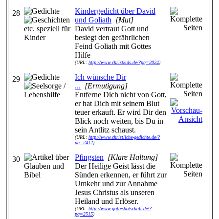
Kindergedicht über David
28
und Goliath
[Mut]
David vertraut Gott und
besiegt den gefährlichen
Feind Goliath mit Gottes
Hilfe
(URL:
http://www.christkids.de/?pg=2024
)
Ich wünsche Dir
29
...
[Ermutigung]
Entferne Dich nicht von Gott,
er hat Dich mit seinem Blut
teuer erkauft. Er wird Dir den
Blick noch weiten, bis Du in
sein Antlitz schaust.
(URL:
http://www.christliche-gedichte.de/?
pg=2412
)
Pfingsten
[Klare Haltung]
30
Der Heilige Geist lässt die
Sünden erkennen, er führt zur
Umkehr und zur Annahme
Jesus Christus als unseren
Heiland und Erlöser.
(URL:
http://www.gottesbotschaft.de/?
pg=2515
)