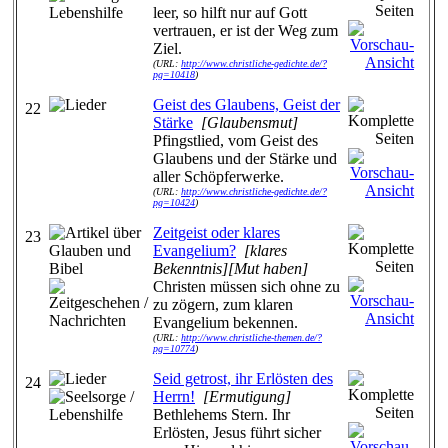
leer, so hilft nur auf Gott
vertrauen, er ist der Weg zum
Ziel.
(URL:
http://www.christliche-gedichte.de/?
pg=10418
)
Geist des Glaubens, Geist der
22
Stärke
[Glaubensmut]
Pfingstlied, vom Geist des
Glaubens und der Stärke und
aller Schöpferwerke.
(URL:
http://www.christliche-gedichte.de/?
pg=10424
)
Zeitgeist oder klares
23
Evangelium?
[klares
Bekenntnis][Mut haben]
Christen müssen sich ohne zu
zu zögern, zum klaren
Evangelium bekennen.
(URL:
http://www.christliche-themen.de/?
pg=10774
)
Seid getrost, ihr Erlösten des
24
Herrn!
[Ermutigung]
Bethlehems Stern. Ihr
Erlösten, Jesus führt sicher