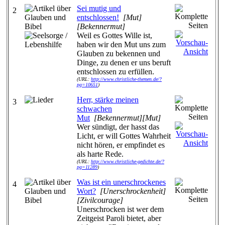
Sei mutig und
2
entschlossen!
[Mut]
[Bekennermut]
Weil es Gottes Wille ist,
haben wir den Mut uns zum
Glauben zu bekennen und
Dinge, zu denen er uns beruft
entschlossen zu erfüllen.
(URL:
http://www.christliche-themen.de/?
pg=10651
)
Herr, stärke meinen
3
schwachen
Mut
[Bekennermut][Mut]
Wer sündigt, der hasst das
Licht, er will Gottes Wahrheit
nicht hören, er empfindet es
als harte Rede.
(URL:
http://www.christliche-gedichte.de/?
pg=11289
)
Was ist ein unerschrockenes
4
Wort?
[Unerschrockenheit]
[Zivilcourage]
Unerschrocken ist wer dem
Zeitgeist Paroli bietet, aber