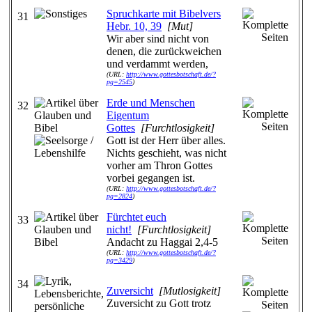
Spruchkarte mit Bibelvers
31
Hebr. 10, 39
[Mut]
Wir aber sind nicht von
denen, die zurückweichen
und verdammt werden,
(URL:
http://www.gottesbotschaft.de/?
pg=2545
)
Erde und Menschen
32
Eigentum
Gottes
[Furchtlosigkeit]
Gott ist der Herr über alles.
Nichts geschieht, was nicht
vorher am Thron Gottes
vorbei gegangen ist.
(URL:
http://www.gottesbotschaft.de/?
pg=2824
)
Fürchtet euch
33
nicht!
[Furchtlosigkeit]
Andacht zu Haggai 2,4-5
(URL:
http://www.gottesbotschaft.de/?
pg=3429
)
34
Zuversicht
[Mutlosigkeit]
Zuversicht zu Gott trotz