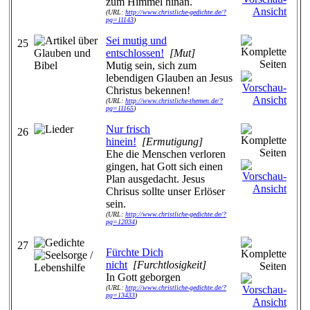
zum Himmel hinan.
(URL:
http://www.christliche-gedichte.de/?
pg=11143
)
Sei mutig und
25
entschlossen!
[Mut]
Mutig sein, sich zum
lebendigen Glauben an Jesus
Christus bekennen!
(URL:
http://www.christliche-themen.de/?
pg=11165
)
Nur frisch
26
hinein!
[Ermutigung]
Ehe die Menschen verloren
gingen, hat Gott sich einen
Plan ausgedacht. Jesus
Chrisus sollte unser Erlöser
sein.
(URL:
http://www.christliche-gedichte.de/?
pg=12034
)
27
Fürchte Dich
nicht
[Furchtlosigkeit]
In Gott geborgen
(URL:
http://www.christliche-gedichte.de/?
pg=13433
)