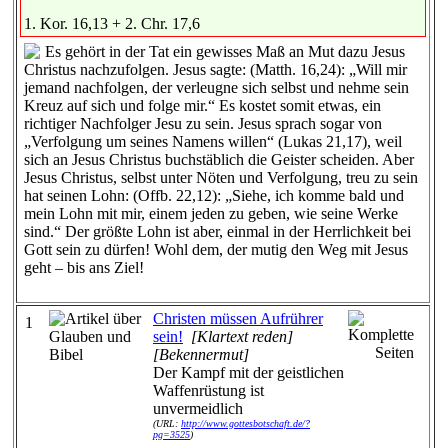
1. Kor. 16,13 + 2. Chr. 17,6
Es gehört in der Tat ein gewisses Maß an Mut dazu Jesus
Christus nachzufolgen. Jesus sagte: (Matth. 16,24): „Will mir
jemand nachfolgen, der verleugne sich selbst und nehme sein
Kreuz auf sich und folge mir.“ Es kostet somit etwas, ein
richtiger Nachfolger Jesu zu sein. Jesus sprach sogar von
„Verfolgung um seines Namens willen“ (Lukas 21,17), weil
sich an Jesus Christus buchstäblich die Geister scheiden. Aber
Jesus Christus, selbst unter Nöten und Verfolgung, treu zu sein
hat seinen Lohn: (Offb. 22,12): „Siehe, ich komme bald und
mein Lohn mit mir, einem jeden zu geben, wie seine Werke
sind.“ Der größte Lohn ist aber, einmal in der Herrlichkeit bei
Gott sein zu dürfen! Wohl dem, der mutig den Weg mit Jesus
geht – bis ans Ziel!
Christen müssen Aufrührer
1
sein!
[Klartext reden]
[Bekennermut]
Der Kampf mit der geistlichen
Waffenrüstung ist
unvermeidlich
(URL:
http://www.gottesbotschaft.de/?
pg=3525
)