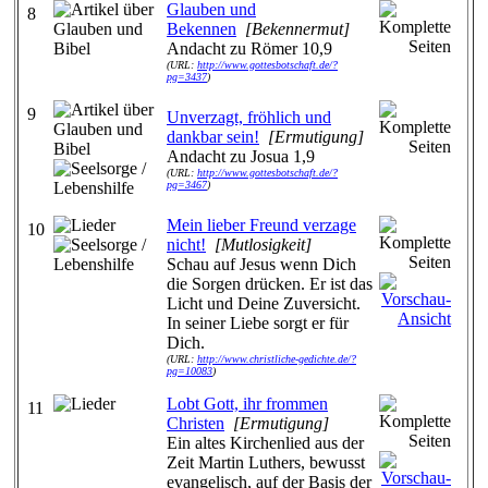
Glauben und
8
Bekennen
[Bekennermut]
Andacht zu Römer 10,9
(URL:
http://www.gottesbotschaft.de/?
pg=3437
)
9
Unverzagt, fröhlich und
dankbar sein!
[Ermutigung]
Andacht zu Josua 1,9
(URL:
http://www.gottesbotschaft.de/?
pg=3467
)
Mein lieber Freund verzage
10
nicht!
[Mutlosigkeit]
Schau auf Jesus wenn Dich
die Sorgen drücken. Er ist das
Licht und Deine Zuversicht.
In seiner Liebe sorgt er für
Dich.
(URL:
http://www.christliche-gedichte.de/?
pg=10083
)
Lobt Gott, ihr frommen
11
Christen
[Ermutigung]
Ein altes Kirchenlied aus der
Zeit Martin Luthers, bewusst
evangelisch, auf der Basis der