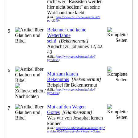
nicht wer "Rassisten werden
hier nicht bedient" an seine
Wirtshaustüre klebt.
(URL:
http://www.christliche-impulse.de/?
pg=2210
)
Bekenner und keine
5
Wetterfahne
sein!
[Bekennermut]
Andacht zu Johannes 12, 42.
43
(URL:
http://www.gottesbotschaft.de/?
pg=3195
)
6
Mut zum klaren
Bekenntnis
[Bekennermut]
Beispiel für Bekennermut
(URL:
http://www.gottesbotschaft.de/?
pg=3324
)
Mut auf den Wegen
7
Gottes
[Glaubensmut]
Was wir von Josaphat lernen
können
(URL:
http://www.bibelstudium.de/index.php?
articles/626/Mut+auf+den+Wegen+Gottes
)