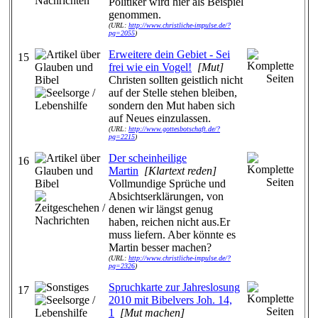
Politiker wird hier als Beispiel
genommen.
(URL:
http://www.christliche-impulse.de/?
pg=2055
)
Erweitere dein Gebiet - Sei
15
frei wie ein Vogel!
[Mut]
Christen sollten geistlich nicht
auf der Stelle stehen bleiben,
sondern den Mut haben sich
auf Neues einzulassen.
(URL:
http://www.gottesbotschaft.de/?
pg=2215
)
Der scheinheilige
16
Martin
[Klartext reden]
Vollmundige Sprüche und
Absichtserklärungen, von
denen wir längst genug
haben, reichen nicht aus.Er
muss liefern. Aber könnte es
Martin besser machen?
(URL:
http://www.christliche-impulse.de/?
pg=2326
)
Spruchkarte zur Jahreslosung
17
2010 mit Bibelvers Joh. 14,
1
[Mut machen]