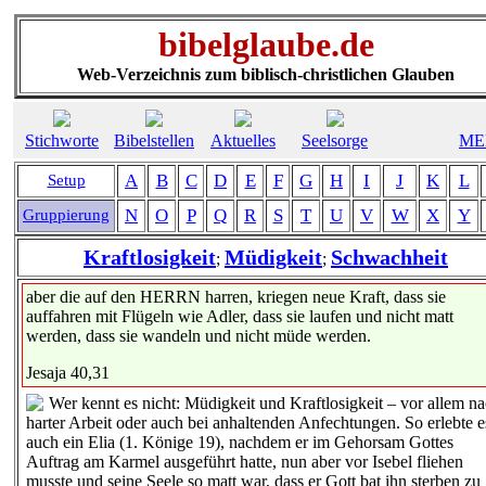
bibelglaube.de
Web-Verzeichnis zum biblisch-christlichen Glauben
Stichworte
Bibelstellen
Aktuelles
Seelsorge
ME
A
B
C
D
E
F
G
H
I
J
K
L
Setup
N
O
P
Q
R
S
T
U
V
W
X
Y
Gruppierung
Kraftlosigkeit
Müdigkeit
Schwachheit
;
;
aber die auf den HERRN harren, kriegen neue Kraft, dass sie
auffahren mit Flügeln wie Adler, dass sie laufen und nicht matt
werden, dass sie wandeln und nicht müde werden.
Jesaja 40,31
Wer kennt es nicht: Müdigkeit und Kraftlosigkeit – vor allem n
harter Arbeit oder auch bei anhaltenden Anfechtungen. So erlebte e
auch ein Elia (1. Könige 19), nachdem er im Gehorsam Gottes
Auftrag am Karmel ausgeführt hatte, nun aber vor Isebel fliehen
musste und seine Seele so matt war, dass er Gott bat ihn sterben zu