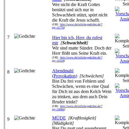
Wer nicht die Kraft Gottes
benützt und sich nur in
Schwachheit stützt, spürt nicht
die Kraft die Jesus schafft.
(URL:
http://www.christliche-gedichte.de/?
pg=11776
)
7
Hier bin ich, Herr, du rufest
mir
[
Schwachheit
]
Wir sind matte Sünder. Doch der
Herr flößt uns Seine Kraft ein.
(URL:
http://www.christliche-gedichte.de/?
pg=11518
)
Abendmahl
8
(Provokation)
[Schwächen]
Bist Du frei von Fehlern und
Schwächen, wenn es eine Qual
für Dich ist aus dem Kelch Wein
zu trinken, aus dem auch Dein
Bruder trinkt?
(URL:
http://www.christliche-gedichte.de/?
pg=10066
)
MÜDE
[Kraftlosigkeit]
9
[Müdigkeit]
Bist Du matt und ausgebrannt,