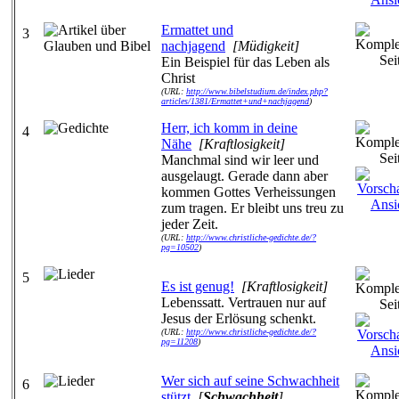
Ermattet und
3
nachjagend
[Müdigkeit]
Ein Beispiel für das Leben als
Christ
(URL:
http://www.bibelstudium.de/index.php?
articles/1381/Ermattet+und+nachjagend
)
Herr, ich komm in deine
4
Nähe
[Kraftlosigkeit]
Manchmal sind wir leer und
ausgelaugt. Gerade dann aber
kommen Gottes Verheissungen
zum tragen. Er bleibt uns treu zu
jeder Zeit.
(URL:
http://www.christliche-gedichte.de/?
pg=10502
)
5
Es ist genug!
[Kraftlosigkeit]
Lebenssatt. Vertrauen nur auf
Jesus der Erlösung schenkt.
(URL:
http://www.christliche-gedichte.de/?
pg=11208
)
Wer sich auf seine Schwachheit
6
stützt
[
Schwachheit
]