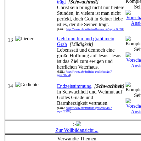
trägt
[
Schwachheit
]
Christ sein bringt nicht nur heitere
Stunden, in vielem ist man nicht
perfekt, doch Gott in Seiner liebe
ist es, der die Seinen trägt.
(URL:
http://www.christliche-themen.de/?pg=11704
)
Geht nun hin und grabt mein
13
Grab
[Müdigkeit]
Lebenssatt und dennoch eine
große Hoffnung auf Jesus. Jesus
ist das Ziel zum ewigen und
herrlichen Vaterhaus.
(URL:
http://www.christliche-gedichte.de/?
pg=11634
)
14
Endzeitstimmung
[
Schwachheit
]
In Schwachheit und Wehmut auf
Gottes Gnade und
Barmherzigkeit vertrauen.
(URL:
http://www.christliche-gedichte.de/?
pg=12588
)
>
Zur Vollbildansicht ...
Verwandte Themen