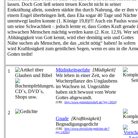
lassen. Doch Gott ließ seinen treuen Knecht nicht in seiner
Entkräftung allein, sondern stärkte ihn durch Nahrung, die er ihm 
einem Engel überbringen ließ, dass Elia sogar 40 Tage und Nächte
unentwegt laufen konnte (1. Könige 19,8)!!! Auch ein Paulus wuss
um seine Schwachheit – jedoch lernte er, dass Gottes Kraft gerade 
schwachen Menschen mächtig werden kann (2. Kor. 12,9). Wer se
Abhängigkeit von Gott kennt, wird eher demütig sein und Gottes
Nähe suchen als Menschen, die das „nicht nötig“ haben! In sofern
wird Kraftlosigkeit zum geistlichen Segen, wenn es uns in die Arm
Gottes treibt!
Müdigkeitsgefahr
[Müdigkeit]
1
Wir leben in einer Zeit, wo die
Wucherpflanze des Unglaubens
im Wachsen ist. Ungezählte
haben sich bewusst vom Worte
Gottes abgewandt.
(URL:
http://www.gottesbotschaft.de/?pg=3024
)
2
Gnade
[Kraftlosigkeit]
Begnadigungsgedicht
(URL:
http://www.christliche-gedichte.de/?
pg=14265
)