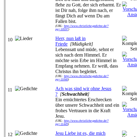
flehe zu Gott, der sich erbarmt. Er
ist Dir nah, folge ihm nach, er
fängt Dich auf wenn Du am
Fallen bist.
(URL:
http://www.christliche-gedichte.de/?
pg=10597
)
Herr, nun laß in
10
Friede
[Müdigkeit]
Lebenssatt und müde, sehnt er
sich nach dem Himmel. Er
möchte sein Erbe im Himmel in
Empfang nehmen. Er weiß, dass
Christus ihn begleitet.
(URL:
http://www.christliche-gedichte.de/?
pg=11040
)
Ach was sind wir ohne Jesus
11
?
[
Schwachheit
]
Ein ernüchtertes Erschrecken
über unsere Schwachheit und ein
frohes Vertrauen in die Kraft
Jesu.
(URL:
http://www.christliche-gedichte.de/?
pg=11449
)
Jesu Liebe ist es, die mich
12