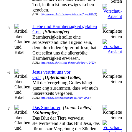
Tod, in ihm ist uns ewiges Leben
gegeben.
(URL:
http://www.christliche-gedichte.de/?pg=10241
)
Liebe und Barmherzigkeit gefallen
5
Gott
[
Sühneopfer
]
Barmherzigkeit sollte eine
selbstverständliche Tugend sein,
denn durch den Opfertod Jesu, hat
Gott selbst uns die allergrößte
Barmherzigkeit erwiesen.
(URL:
http://www.christliche-themen.de/?pg=12422
)
Jesus vertritt uns vor
6
Gott
[
Opferlamm Gottes
]
Mit der Vergebung Gottes hängt
ganz eng zusammen, dass wir auch
unsererseits vergeben.
(URL:
http://www.gottesbotschaft.de/?pg=2906
)
Das Sündopfer
[Lamm Gottes]
7
[
Sühneopfer
]
Das Blut der Tiere verweist
stellvertretend auf das Blut Jesu, das
für uns zur Vergebung der Sünden