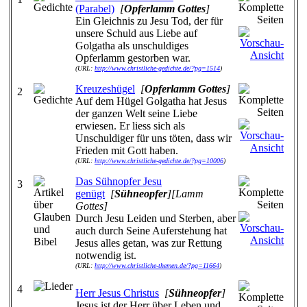
(Parabel)
[
Opferlamm Gottes
]
Ein Gleichnis zu Jesu Tod, der für
unsere Schuld aus Liebe auf
Golgatha als unschuldiges
Opferlamm gestorben war.
(URL:
http://www.christliche-gedichte.de/?pg=1514
)
Kreuzeshügel
[
Opferlamm Gottes
]
2
Auf dem Hügel Golgatha hat Jesus
der ganzen Welt seine Liebe
erwiesen. Er liess sich als
Unschuldiger für uns töten, dass wir
Frieden mit Gott haben.
(URL:
http://www.christliche-gedichte.de/?pg=10006
)
Das Sühnopfer Jesu
3
genügt
[
Sühneopfer
][Lamm
Gottes]
Durch Jesu Leiden und Sterben, aber
auch durch Seine Auferstehung hat
Jesus alles getan, was zur Rettung
notwendig ist.
(URL:
http://www.christliche-themen.de/?pg=11664
)
4
Herr Jesus Christus
[
Sühneopfer
]
Jesus ist der Herr über Leben und