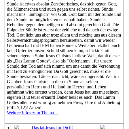
Sünde ist etwas absolut Zerstörerisches, das sich gegen Gott,
die Mitmenschen und auch gegen uns selbst richtet. Sünde
macht uns "unmöglich" vor Gott. Gott kann mit der Sünde und
dem Sünder unmöglich Gemeinschaft haben. Sünde ist
Rebellion gegen den heiligen und absolut gerechten Gott. Die
Folge der Sünde ist zuerst der zeitliche und danach der ewige
Tod. Gott liebt uns aber trotz allem und möchte uns aus diesem
Selbstvernichtungsprogramn herausretten, damit wir wieder
Gemeinschaft mit IHM haben können. Weil aber letztlich auch
kein Opfertier unsere Schuld sühnen kann, schickte Gott
seinen eigenen Sohn Jesus Christus in diese Welt, damit dieser
als „Das Lamm Gottes“, also als "Opferlamm", für unsere
Schuld den Tod auf sich nimmt, um uns damit die Versöhnung
mit Gott zu ermöglichen! Da Gott gerecht ist, muss er die
Sünde bestrafen. Täte er das nicht, wäre er ungerecht. Wer im
Glauben Jesus Christus in diesem Sinne als seinen
persönlichen Herrn und Heiland im Herzen und Leben
aufnimmt wird errettet werden, denn Jesus hat uns mit seinem
eigenen Blut teuer erkauft! Daher heißt es auch: Das Lamm
Gottes alleine ist würdig zu nehmen Preis, Ehre und Anbetung
(Off. 5,12)! Amen!
Weitere Infos zum Thema ...
Das tat Jesus für Dich!
1