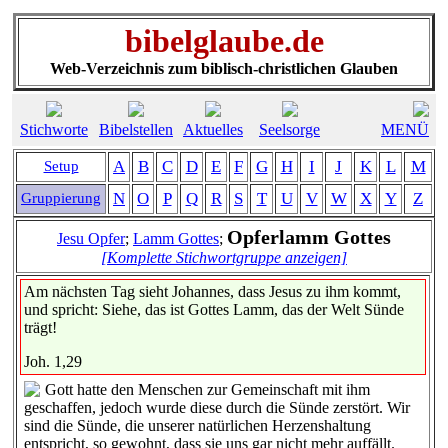
bibelglaube.de
Web-Verzeichnis zum biblisch-christlichen Glauben
Stichworte
Bibelstellen
Aktuelles
Seelsorge
MENÜ
A
B
C
D
E
F
G
H
I
J
K
L
M
Setup
N
O
P
Q
R
S
T
U
V
W
X
Y
Z
Gruppierung
Opferlamm Gottes
Jesu Opfer
;
Lamm Gottes
;
[Komplette Stichwortgruppe anzeigen]
Am nächsten Tag sieht Johannes, dass Jesus zu ihm kommt,
und spricht: Siehe, das ist Gottes Lamm, das der Welt Sünde
trägt!
Joh. 1,29
Gott hatte den Menschen zur Gemeinschaft mit ihm
geschaffen, jedoch wurde diese durch die Sünde zerstört. Wir
sind die Sünde, die unserer natürlichen Herzenshaltung
entspricht, so gewohnt, dass sie uns gar nicht mehr auffällt.