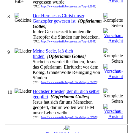
vergossen wurde.
(URL:
http://www.christliche-themen.de/?pg=12646
)
Der Herr Jesus Christ unser
8
Ganzopfer gewesen ist
[
Opferlamm
Gottes
]
In der Gesetzeszeit konnten die
Tieropfer die Sünden nur bedecken.
(URL:
http://www.christliche-themen.de/?pg=13345
)
Meine Seele, laß dich
9
finden
[
Opferlamm Gottes
]
Suchet so werdet ihr finden, Jesus
das Opferlamm. Ehrfurcht vor dem
König. Gnadenvolle Reinigung von
Sünden.
(URL:
http://www.christliche-gedichte.de/?pg=11419
)
Höchster Priester, der du dich selbst
10
geopfert
[
Opferlamm Gottes
]
Jesus hat sich für uns Menschen
geopfert, darum wollen wir IHM
unser Leben weihn.
(URL:
http://www.christliche-gedichte.de/?pg=11998
)
>