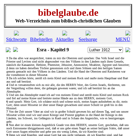
bibelglaube.de
Web-Verzeichnis zum biblisch-christlichen Glauben
Stichworte
Bibelstellen
Aktuelles
Seelsorge
MENÜ
Esra - Kapitel 9
1
Da das alles war ausgerichtet, traten zu mir die Obersten und sprachen: Das Volk Israel und die
Priester und Leviten sind nicht abgesondert von den Völkern in den Ländern nach ihren Greueln,
nämlich die Kanaaniter, Hethiter, Pheresiter, Jebusiter, Ammoniter, Moabiter, Ägypter und Amoriter;
2
denn sie haben derselben Töchter genommen sich und ihren Söhnen und den heiligen Samen
gemein gemacht mit den Völkern in den Ländern. Und die Hand der Obersten und Ratsherren war
die vornehmste in dieser Missetat.
3
Da ich solches hörte, zerriß ich mein Kleid und meinen Rock und raufte mein Haupthaar und Bart
aus und saß bestürzt.
4
Und es versammelten sich zu mir alle, die des HERRN Wort, des Gottes Israels, fürchteten, um
der Vergreifung willen derer, die gefangen gewesen waren; und ich saß bestürzt bis an das
Abendopfer.
5
Und um das Abendopfer stand ich auf von meinem Elend und zerriß mein Kleid und meinen Rock
und fiel auf meine Kniee und breitete meine Hände aus zu dem HERRN, meinem Gott,
6
und sprach: Mein Gott, ich schäme mich und scheue mich, meine Augen aufzuheben zu dir, mein
Gott; denn unsre Missetat ist über unser Haupt gewachsen und unsre Schuld ist groß bis in den
Himmel.
7
Von der Zeit unsrer Väter an sind wir in großer Schuld gewesen bis auf diesen Tag, und um unsrer
Missetat willen sind wir und unsre Könige und Priester gegeben in die Hand der Könige in den
Ländern, ins Schwert, ins Gefängnis in Raub und in Scham des Angesichts, wie es heutigestages
geht.
8
Nun aber ist einen kleinen Augenblick Gnade von dem HERRN, unserm Gott, geschehen, daß uns
noch Entronnene übriggelassen sind, daß er uns gebe einen Nagel an seiner heiligen Stätte, daß unser
Gott unsre Augen erleuchte und gebe uns ein wenig Leben, da wir Knechte sind.
9
Denn wir sind Knechte, und unser Gott hat uns nicht verlassen, ob wir Knechte sind, und hat