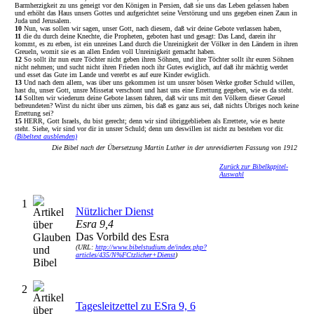
Barmherzigkeit zu uns geneigt vor den Königen in Persien, daß sie uns das Leben gelassen haben
und erhöht das Haus unsers Gottes und aufgerichtet seine Verstörung und uns gegeben einen Zaun in
Juda und Jerusalem.
10
Nun, was sollen wir sagen, unser Gott, nach diesem, daß wir deine Gebote verlassen haben,
11
die du durch deine Knechte, die Propheten, geboten hast und gesagt: Das Land, darein ihr
kommt, es zu erben, ist ein unreines Land durch die Unreinigkeit der Völker in den Ländern in ihren
Greueln, womit sie es an allen Enden voll Unreinigkeit gemacht haben.
12
So sollt ihr nun eure Töchter nicht geben ihren Söhnen, und ihre Töchter sollt ihr euren Söhnen
nicht nehmen; und sucht nicht ihren Frieden noch ihr Gutes ewiglich, auf daß ihr mächtig werdet
und esset das Gute im Lande und vererbt es auf eure Kinder ewiglich.
13
Und nach dem allem, was über uns gekommen ist um unsrer bösen Werke großer Schuld willen,
hast du, unser Gott, unsre Missetat verschont und hast uns eine Errettung gegeben, wie es da steht.
14
Sollten wir wiederum deine Gebote lassen fahren, daß wir uns mit den Völkern dieser Greuel
befreundeten? Wirst du nicht über uns zürnen, bis daß es ganz aus sei, daß nichts Übriges noch keine
Errettung sei?
15
HERR, Gott Israels, du bist gerecht; denn wir sind übriggeblieben als Errettete, wie es heute
steht. Siehe, wir sind vor dir in unsrer Schuld; denn um deswillen ist nicht zu bestehen vor dir.
(Bibeltext ausblenden)
Die Bibel nach der Übersetzung Martin Luther in der unrevidierten Fassung von 1912
Zurück zur Bibelkapitel-
Auswahl
1
Nützlicher Dienst
Esra 9,4
Das Vorbild des Esra
(URL:
http://www.bibelstudium.de/index.php?
articles/435/N%FCtzlicher+Dienst
)
2
Tagesleitzettel zu ESra 9, 6