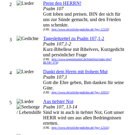
Preist den HERRN!
2
Psalm 107
Gott loben und preisen. IHN der sich für
uns zur Sünde gemacht, und den Frieden
uns schenkte.
(URL:
http://www.christliche-gedichte.de/?pg=12133
)
Tagesleitzettel zu Psalm 107,1-2
3
Psalm 107,1-2
Kurz-Bibellese mit Bibelvers, Kurzgedicht
und persönlicher Frage
(URL:
http://www.tagesleitzettel.de/bibellese/index.php?
BLNR=374
)
Dankt dem Herrn mit frohem Mut
4
Psalm 107,1
Gott die Ehre geben, Ihm danken für seine
Güte.
(URL:
http://www.christliche-gedichte.de/?pg=10351
)
Aus tiefster Not
5
Psalm 107, 13-14
Sind wir in auch in tiefster Not, Gott unser
HERR wird uns aus allen Bedrängnissen
erretten.
(URL:
http://www.christliche-gedichte.de/?pg=12141
)