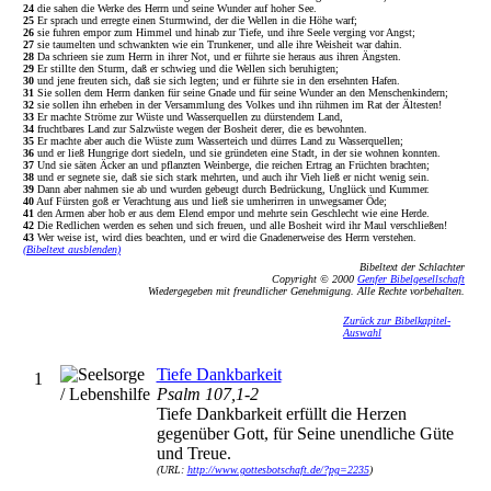
24
die sahen die Werke des Herrn und seine Wunder auf hoher See.
25
Er sprach und erregte einen Sturmwind, der die Wellen in die Höhe warf;
26
sie fuhren empor zum Himmel und hinab zur Tiefe, und ihre Seele verging vor Angst;
27
sie taumelten und schwankten wie ein Trunkener, und alle ihre Weisheit war dahin.
28
Da schrieen sie zum Herrn in ihrer Not, und er führte sie heraus aus ihren Ängsten.
29
Er stillte den Sturm, daß er schwieg und die Wellen sich beruhigten;
30
und jene freuten sich, daß sie sich legten; und er führte sie in den ersehnten Hafen.
31
Sie sollen dem Herrn danken für seine Gnade und für seine Wunder an den Menschenkindern;
32
sie sollen ihn erheben in der Versammlung des Volkes und ihn rühmen im Rat der Ältesten!
33
Er machte Ströme zur Wüste und Wasserquellen zu dürstendem Land,
34
fruchtbares Land zur Salzwüste wegen der Bosheit derer, die es bewohnten.
35
Er machte aber auch die Wüste zum Wasserteich und dürres Land zu Wasserquellen;
36
und er ließ Hungrige dort siedeln, und sie gründeten eine Stadt, in der sie wohnen konnten.
37
Und sie säten Äcker an und pflanzten Weinberge, die reichen Ertrag an Früchten brachten;
38
und er segnete sie, daß sie sich stark mehrten, und auch ihr Vieh ließ er nicht wenig sein.
39
Dann aber nahmen sie ab und wurden gebeugt durch Bedrückung, Unglück und Kummer.
40
Auf Fürsten goß er Verachtung aus und ließ sie umherirren in unwegsamer Öde;
41
den Armen aber hob er aus dem Elend empor und mehrte sein Geschlecht wie eine Herde.
42
Die Redlichen werden es sehen und sich freuen, und alle Bosheit wird ihr Maul verschließen!
43
Wer weise ist, wird dies beachten, und er wird die Gnadenerweise des Herrn verstehen.
(Bibeltext ausblenden)
Bibeltext der Schlachter
Copyright © 2000
Genfer Bibelgesellschaft
Wiedergegeben mit freundlicher Genehmigung. Alle Rechte vorbehalten.
Zurück zur Bibelkapitel-
Auswahl
Tiefe Dankbarkeit
1
Psalm 107,1-2
Tiefe Dankbarkeit erfüllt die Herzen
gegenüber Gott, für Seine unendliche Güte
und Treue.
(URL:
http://www.gottesbotschaft.de/?pg=2235
)