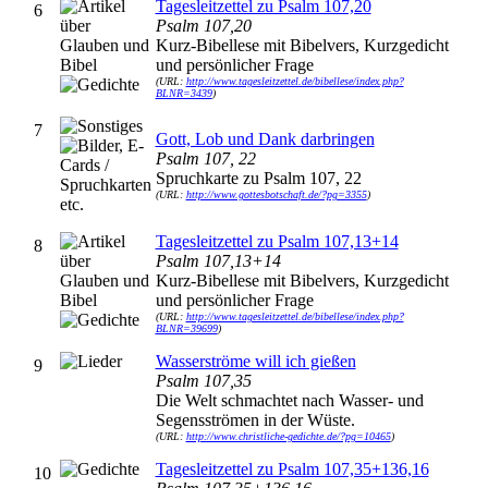
Tagesleitzettel zu Psalm 107,20
6
Psalm 107,20
Kurz-Bibellese mit Bibelvers, Kurzgedicht
und persönlicher Frage
(URL:
http://www.tagesleitzettel.de/bibellese/index.php?
BLNR=3439
)
7
Gott, Lob und Dank darbringen
Psalm 107, 22
Spruchkarte zu Psalm 107, 22
(URL:
http://www.gottesbotschaft.de/?pg=3355
)
Tagesleitzettel zu Psalm 107,13+14
8
Psalm 107,13+14
Kurz-Bibellese mit Bibelvers, Kurzgedicht
und persönlicher Frage
(URL:
http://www.tagesleitzettel.de/bibellese/index.php?
BLNR=39699
)
Wasserströme will ich gießen
9
Psalm 107,35
Die Welt schmachtet nach Wasser- und
Segensströmen in der Wüste.
(URL:
http://www.christliche-gedichte.de/?pg=10465
)
Tagesleitzettel zu Psalm 107,35+136,16
10