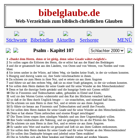
bibelglaube.de
Web-Verzeichnis zum biblisch-christlichen Glauben
Stichworte
Bibelstellen
Aktuelles
Seelsorge
MENÜ
Psalm - Kapitel 107
1
»Dankt dem Herrn, denn er ist gütig, denn seine Gnade währt ewiglich!«
2
So sollen sagen die Erlösten des Herrn, die er erlöst hat aus der Hand des Bedrängers
3
und die er gesammelt hat aus den Ländern, von Osten und von Westen, von Norden und vom
Meer.
4
Sie irrten umher in der Wüste, auf ödem Weg; sie fanden keine Stadt, in der sie wohnen konnten.
5
Hungrig und durstig waren sie, ihre Seele verschmachtete in ihnen.
6
Da schrieen sie zum Herrn in ihrer Not, und er rettete sie aus ihren Ängsten
7
und führte sie auf den rechten Weg, daß sie zu einer Stadt gelangten, in der sie wohnen konnten.
8
Sie sollen dem Herrn danken für seine Gnade und für seine Wunder an den Menschenkindern!
9
Denn er hat die durstige Seele getränkt und die hungrige Seele mit Gutem erfüllt!
10
Die in Finsternis und Todesschatten saßen, gebunden in Elend und Eisen,
11
weil sie den Worten Gottes widerstrebt und den Rat des Höchsten verachtet hatten,
12
so daß er ihr Herz durch Unglück beugte — sie strauchelten, und niemand half ihnen.
13
Da schrieen sie zum Herrn in ihrer Not, und er rettete sie aus ihren Ängsten.
14
Er führte sie heraus aus Finsternis und Todesschatten und zerriß ihre Fesseln.
15
Sie sollen dem Herrn danken für seine Gnade und für seine Wunder an den Menschenkindern.
16
Denn er hat eherne Türen zerbrochen und eiserne Riegel zerschlagen!
17
Die Toren litten wegen ihres sündigen Wandels und um ihrer Ungerechtigkeit willen.
18
Ihre Seele verabscheute alle Nahrung, und sie gelangten bis an die Pforten des Todes.
19
Da schrieen sie zum Herrn in ihrer Not, und er rettete sie aus ihren Ängsten.
20
Er sandte sein Wort und machte sie gesund und ließ sie aus ihren Gräbern entkommen.
21
Sie sollen dem Herrn danken für seine Gnade und für seine Wunder an den Menschenkindern!
22
Sie sollen ihm Dankopfer bringen und jubelnd seine Taten erzählen!
23
Die in Schiffen sich aufs Meer begaben und Handel trieben auf großen Wassern,