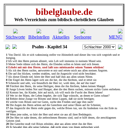
bibelglaube.de
Web-Verzeichnis zum biblisch-christlichen Glauben
Stichworte
Bibelstellen
Aktuelles
Seelsorge
MENÜ
Psalm - Kapitel 34
1
Von David. Als er sich wahnsinnig stellte vor Abimelech und dieser ihn von sich wegtrieb und er
fortging.
2
Ich will den Herrn preisen allezeit, sein Lob soll immerzu in meinem Mund sein.
3
Meine Seele rühme sich des Herrn; die Elenden sollen es hören und sich freuen.
4
Erhebt mit mir den Herrn, und laßt uns miteinander seinen Namen erhöhen!
5
Als ich den Herrn suchte, antwortete er mir und rettete mich aus allen meinen Ängsten.
6
Die auf ihn blicken, werden strahlen, und ihr Angesicht wird nicht beschämt.
7
Als dieser Elende rief, hörte der Herr und half ihm aus allen seinen Nöten.
8
Der Engel des Herrn lagert sich um die her, die ihn fürchten, und er rettet sie.
9
Schmeckt und seht, wie freundlich der Herr ist; wohl dem, der auf ihn traut!
10
Fürchtet den Herrn, ihr seine Heiligen; denn die ihn fürchten, haben keinen Mangel.
11
Junge Löwen leiden Not und Hunger; aber die den Herrn suchen, müssen nichts Gutes entbehren.
12
Kommt her, ihr Kinder, hört auf mich; ich will euch die Furcht des Herrn lehren!
13
Wer ist der Mann, der Leben begehrt, der sich Tage wünscht, an denen er Gutes schaut?
14
Behüte deine Zunge vor Bösem und deine Lippen, daß sie nicht betrügen;
15
weiche vom Bösen und tue Gutes, suche den Frieden und jage ihm nach!
16
Die Augen des Herrn achten auf die Gerechten und seine Ohren auf ihr Schreien;
17
das Angesicht des Herrn steht gegen die, welche Böses tun, um ihr Andenken von der Erde zu
vertilgen.
18
Wenn jene rufen, so hört der Herr und rettet sie aus all ihrer Bedrängnis.
19
Der Herr ist nahe denen, die zerbrochenen Herzens sind, und er hilft denen, die zerschlagenen
Geistes sind.
20
Der Gerechte muß viel Böses erleiden; aber aus allem rettet ihn der Herr.
21
Er bewahrt ihm alle seine Gebeine, daß nicht eines von ihnen zerbrochen wird.