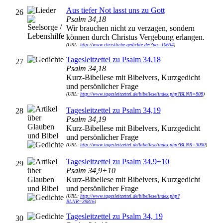
Aus tiefer Not lasst uns zu Gott
26
Psalm 34,18
Wir brauchen nicht zu verzagen, sondern
können durch Christus Vergebung erlangen.
(URL:
http://www.christliche-gedichte.de/?pg=10634
)
Tagesleitzettel zu Psalm 34,18
27
Psalm 34,18
Kurz-Bibellese mit Bibelvers, Kurzgedicht
und persönlicher Frage
(URL:
http://www.tagesleitzettel.de/bibellese/index.php?BLNR=808
)
Tagesleitzettel zu Psalm 34,19
28
Psalm 34,19
Kurz-Bibellese mit Bibelvers, Kurzgedicht
und persönlicher Frage
(URL:
http://www.tagesleitzettel.de/bibellese/index.php?BLNR=3000
)
Tagesleitzettel zu Psalm 34,9+10
29
Psalm 34,9+10
Kurz-Bibellese mit Bibelvers, Kurzgedicht
und persönlicher Frage
(URL:
http://www.tagesleitzettel.de/bibellese/index.php?
BLNR=39816
)
Tagesleitzettel zu Psalm 34, 19
30