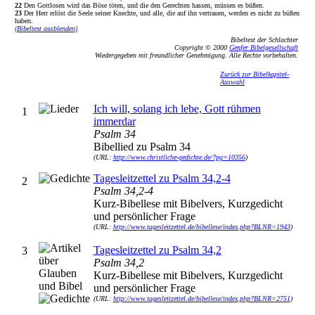
22
Den Gottlosen wird das Böse töten, und die den Gerechten hassen, müssen es büßen.
23
Der Herr erlöst die Seele seiner Knechte, und alle, die auf ihn vertrauen, werden es nicht zu büßen
haben.
(Bibeltext ausblenden)
Bibeltext der Schlachter
Copyright © 2000
Genfer Bibelgesellschaft
Wiedergegeben mit freundlicher Genehmigung. Alle Rechte vorbehalten.
Zurück zur Bibelkapitel-
Auswahl
Ich will, solang ich lebe, Gott rühmen
1
immerdar
Psalm 34
Bibellied zu Psalm 34
(URL:
http://www.christliche-gedichte.de/?pg=10356
)
Tagesleitzettel zu Psalm 34,2-4
2
Psalm 34,2-4
Kurz-Bibellese mit Bibelvers, Kurzgedicht
und persönlicher Frage
(URL:
http://www.tagesleitzettel.de/bibellese/index.php?BLNR=1943
)
Tagesleitzettel zu Psalm 34,2
3
Psalm 34,2
Kurz-Bibellese mit Bibelvers, Kurzgedicht
und persönlicher Frage
(URL:
http://www.tagesleitzettel.de/bibellese/index.php?BLNR=2751
)