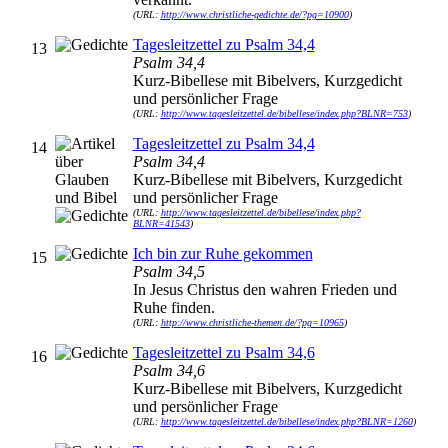
(URL:
http://www.christliche-gedichte.de/?pg=10900
)
Tagesleitzettel zu Psalm 34,4
13
Psalm 34,4
Kurz-Bibellese mit Bibelvers, Kurzgedicht
und persönlicher Frage
(URL:
http://www.tagesleitzettel.de/bibellese/index.php?BLNR=753
)
Tagesleitzettel zu Psalm 34,4
14
Psalm 34,4
Kurz-Bibellese mit Bibelvers, Kurzgedicht
und persönlicher Frage
(URL:
http://www.tagesleitzettel.de/bibellese/index.php?
BLNR=41543
)
Ich bin zur Ruhe gekommen
15
Psalm 34,5
In Jesus Christus den wahren Frieden und
Ruhe finden.
(URL:
http://www.christliche-themen.de/?pg=10965
)
Tagesleitzettel zu Psalm 34,6
16
Psalm 34,6
Kurz-Bibellese mit Bibelvers, Kurzgedicht
und persönlicher Frage
(URL:
http://www.tagesleitzettel.de/bibellese/index.php?BLNR=1260
)