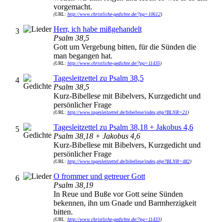
vorgemacht.
(URL:
http://www.christliche-gedichte.de/?pg=10612
)
Herr, ich habe mißgehandelt
3
Psalm 38,5
Gott um Vergebung bitten, für die Sünden die
man begangen hat.
(URL:
http://www.christliche-gedichte.de/?pg=11435
)
Tagesleitzettel zu Psalm 38,5
4
Psalm 38,5
Kurz-Bibellese mit Bibelvers, Kurzgedicht und
persönlicher Frage
(URL:
http://www.tagesleitzettel.de/bibellese/index.php?BLNR=21
)
Tagesleitzettel zu Psalm 38,18 + Jakobus 4,6
5
Psalm 38,18 + Jakobus 4,6
Kurz-Bibellese mit Bibelvers, Kurzgedicht und
persönlicher Frage
(URL:
http://www.tagesleitzettel.de/bibellese/index.php?BLNR=482
)
O frommer und getreuer Gott
6
Psalm 38,19
In Reue und Buße vor Gott seine Sünden
bekennen, ihn um Gnade und Barmherzigkeit
bitten.
(URL:
http://www.christliche-gedichte.de/?pg=11433
)