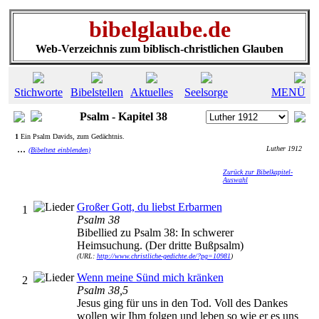
bibelglaube.de
Web-Verzeichnis zum biblisch-christlichen Glauben
Stichworte
Bibelstellen
Aktuelles
Seelsorge
MENÜ
Psalm - Kapitel 38
1
Ein Psalm Davids, zum Gedächtnis.
...
Luther 1912
(Bibeltext einblenden)
Zurück zur Bibelkapitel-
Auswahl
Großer Gott, du liebst Erbarmen
1
Psalm 38
Bibellied zu Psalm 38: In schwerer
Heimsuchung. (Der dritte Bußpsalm)
(URL:
http://www.christliche-gedichte.de/?pg=10981
)
Wenn meine Sünd mich kränken
2
Psalm 38,5
Jesus ging für uns in den Tod. Voll des Dankes
wollen wir Ihm folgen und leben so wie er es uns