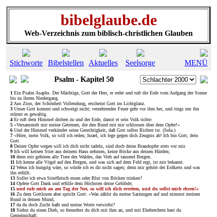
bibelglaube.de
Web-Verzeichnis zum biblisch-christlichen Glauben
Stichworte
Bibelstellen
Aktuelles
Seelsorge
MENÜ
Psalm - Kapitel 50
1
Ein Psalm Asaphs. Der Mächtige, Gott der Herr, er redet und ruft die Erde vom Aufgang der Sonne
bis zu ihrem Niedergang.
2
Aus Zion, der Schönheit Vollendung, erscheint Gott im Lichtglanz.
3
Unser Gott kommt und schweigt nicht; verzehrendes Feuer geht vor ihm her, und rings um ihn
stürmt es gewaltig.
4
Er ruft dem Himmel droben zu und der Erde, damit er sein Volk richte:
5
»Versammelt mir meine Getreuen, die den Bund mit mir schlossen über dem Opfer!«
6
Und der Himmel verkündet seine Gerechtigkeit, daß Gott selbst Richter ist. (Sela.)
7
»Höre, mein Volk, so will ich reden; Israel, ich lege gegen dich Zeugnis ab! Ich bin Gott, dein
Gott.
8
Deiner Opfer wegen will ich dich nicht tadeln, sind doch deine Brandopfer stets vor mir.
9
Ich will keinen Stier aus deinem Haus nehmen, keine Böcke aus deinen Hürden;
10
denn mir gehören alle Tiere des Waldes, das Vieh auf tausend Bergen.
11
Ich kenne alle Vögel auf den Bergen, und was sich auf dem Feld regt, ist mir bekannt.
12
Wenn ich hungrig wäre, so würde ich es dir nicht sagen; denn mir gehört der Erdkreis und was
ihn erfüllt.
13
Sollte ich etwa Stierfleisch essen oder Blut von Böcken trinken?
14
Opfere Gott Dank und erfülle dem Höchsten deine Gelübde;
15
und rufe mich an am Tag der Not, so will ich dich erretten, und du sollst mich ehren!«
16
Zu dem Gottlosen aber spricht Gott: »Was zählst du meine Satzungen auf und nimmst meinen
Bund in deinen Mund,
17
da du doch Zucht haßt und meine Worte verwirfst?
18
Siehst du einen Dieb, so freundest du dich mit ihm an, und mit Ehebrechern hast du
Gemeinschaft;