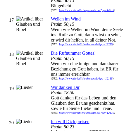
Psalm 50,15
Bittgedicht
(URL:
http://www.christliche-gedichte.de/?pg=14313
)
Wellen im Wind
17
Psalm 50,15
Wenn wie Wellen im Wind deine Seele
tos. Rufe zu Gott, dann wirst du sehn,
er wird dir helfen, in all deiner Not.
(URL:
http://www.christliche-themen.de/?pg=13279
)
Die Rufnummer Gottes!
18
Psalm 50,15
Wenn wir eine innige und dankbarer
Beziehung zu Gott haben, ist ER für
uns immer erreichbar.
(URL:
http://www.christliche-themen.de/?pg=12165
)
Wir danken Dir
19
Psalm 18,50
Gott danken für das Leben und den
Glauben den Er uns geschenkt hat,
sowie für Seine Liebe und Treue.
(URL:
http://www.christliche-gedichte.de/?pg=12179
)
Ich will Dich preisen
20
Psalm 50,23