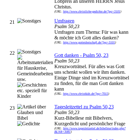
Lobpreis an unseren HERRN Jesus
Christus.
(URL:
http://www.christliche-gedichte.de/?pg=3101
)
Umfragen
21
Psalm 50,23
Umfragen zum Thema: Für was kann
& möchte ich Gott alles danken?
(URL:
http://www.gottesbotschaft.de/?pg=3101
)
22
Gott danken - Psalm 50, 23
Psalm 50,23
Kreuzworträtsel. Für alles was Gott
uns schenkt wollen wir ihm danken.
Einige Dinge sind im Kreuzworträtsel
zu finden, für die man Gott danken
kann
(URL:
http://www.christkids.de/?pg=7015
)
Tagesleitzettel zu Psalm 50,23
23
Psalm 50,23
Kurz-Bibellese mit Bibelvers,
Kurzgedicht und persönlicher Frage
(URL:
http://www.tagesleitzettel.de/bibellese/index.php?
BLNR=3081
)