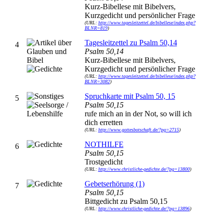
Kurz-Bibellese mit Bibelvers,
Kurzgedicht und persönlicher Frage
(URL:
http://www.tagesleitzettel.de/bibellese/index.php?
BLNR=819
)
Tagesleitzettel zu Psalm 50,14
4
Psalm 50,14
Kurz-Bibellese mit Bibelvers,
Kurzgedicht und persönlicher Frage
(URL:
http://www.tagesleitzettel.de/bibellese/index.php?
BLNR=3082
)
Spruchkarte mit Psalm 50, 15
5
Psalm 50,15
rufe mich an in der Not, so will ich
dich erretten
(URL:
http://www.gottesbotschaft.de/?pg=2715
)
NOTHILFE
6
Psalm 50,15
Trostgedicht
(URL:
http://www.christliche-gedichte.de/?pg=13800
)
Gebetserhörung (1)
7
Psalm 50,15
Bittgedicht zu Psalm 50,15
(URL:
http://www.christliche-gedichte.de/?pg=13896
)