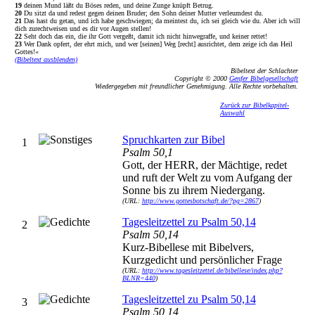
19
deinen Mund läßt du Böses reden, und deine Zunge knüpft Betrug.
20
Du sitzt da und redest gegen deinen Bruder; den Sohn deiner Mutter verleumdest du.
21
Das hast du getan, und ich habe geschwiegen; da meintest du, ich sei gleich wie du. Aber ich will
dich zurechtweisen und es dir vor Augen stellen!
22
Seht doch das ein, die ihr Gott vergeßt, damit ich nicht hinwegraffe, und keiner rettet!
23
Wer Dank opfert, der ehrt mich, und wer [seinen] Weg [recht] ausrichtet, dem zeige ich das Heil
Gottes!«
(Bibeltext ausblenden)
Bibeltext der Schlachter
Copyright © 2000
Genfer Bibelgesellschaft
Wiedergegeben mit freundlicher Genehmigung. Alle Rechte vorbehalten.
Zurück zur Bibelkapitel-
Auswahl
Spruchkarten zur Bibel
1
Psalm 50,1
Gott, der HERR, der Mächtige, redet
und ruft der Welt zu vom Aufgang der
Sonne bis zu ihrem Niedergang.
(URL:
http://www.gottesbotschaft.de/?pg=2867
)
Tagesleitzettel zu Psalm 50,14
2
Psalm 50,14
Kurz-Bibellese mit Bibelvers,
Kurzgedicht und persönlicher Frage
(URL:
http://www.tagesleitzettel.de/bibellese/index.php?
BLNR=440
)
Tagesleitzettel zu Psalm 50,14
3
Psalm 50,14