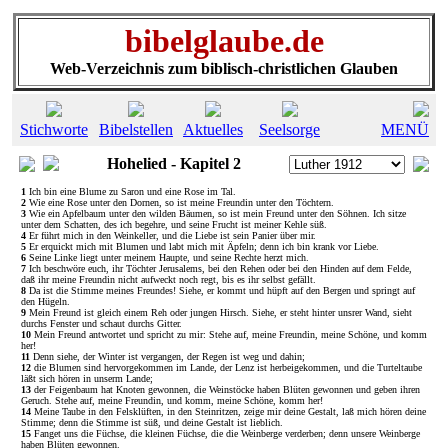
bibelglaube.de
Web-Verzeichnis zum biblisch-christlichen Glauben
Stichworte
Bibelstellen
Aktuelles
Seelsorge
MENÜ
Hohelied - Kapitel 2
1
Ich bin eine Blume zu Saron und eine Rose im Tal.
2
Wie eine Rose unter den Dornen, so ist meine Freundin unter den Töchtern.
3
Wie ein Apfelbaum unter den wilden Bäumen, so ist mein Freund unter den Söhnen. Ich sitze
unter dem Schatten, des ich begehre, und seine Frucht ist meiner Kehle süß.
4
Er führt mich in den Weinkeller, und die Liebe ist sein Panier über mir.
5
Er erquickt mich mit Blumen und labt mich mit Äpfeln; denn ich bin krank vor Liebe.
6
Seine Linke liegt unter meinem Haupte, und seine Rechte herzt mich.
7
Ich beschwöre euch, ihr Töchter Jerusalems, bei den Rehen oder bei den Hinden auf dem Felde,
daß ihr meine Freundin nicht aufweckt noch regt, bis es ihr selbst gefällt.
8
Da ist die Stimme meines Freundes! Siehe, er kommt und hüpft auf den Bergen und springt auf
den Hügeln.
9
Mein Freund ist gleich einem Reh oder jungen Hirsch. Siehe, er steht hinter unsrer Wand, sieht
durchs Fenster und schaut durchs Gitter.
10
Mein Freund antwortet und spricht zu mir: Stehe auf, meine Freundin, meine Schöne, und komm
her!
11
Denn siehe, der Winter ist vergangen, der Regen ist weg und dahin;
12
die Blumen sind hervorgekommen im Lande, der Lenz ist herbeigekommen, und die Turteltaube
läßt sich hören in unserm Lande;
13
der Feigenbaum hat Knoten gewonnen, die Weinstöcke haben Blüten gewonnen und geben ihren
Geruch. Stehe auf, meine Freundin, und komm, meine Schöne, komm her!
14
Meine Taube in den Felsklüften, in den Steinritzen, zeige mir deine Gestalt, laß mich hören deine
Stimme; denn die Stimme ist süß, und deine Gestalt ist lieblich.
15
Fanget uns die Füchse, die kleinen Füchse, die die Weinberge verderben; denn unsere Weinberge
haben Blüten gewonnen.