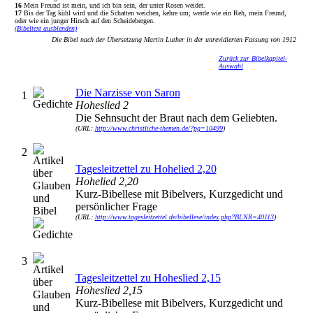
16
Mein Freund ist mein, und ich bin sein, der unter Rosen weidet.
17
Bis der Tag kühl wird und die Schatten weichen, kehre um; werde wie ein Reh, mein Freund,
oder wie ein junger Hirsch auf den Scheidebergen.
(Bibeltext ausblenden)
Die Bibel nach der Übersetzung Martin Luther in der unrevidierten Fassung von 1912
Zurück zur Bibelkapitel-
Auswahl
Die Narzisse von Saron
1
Hoheslied 2
Die Sehnsucht der Braut nach dem Geliebten.
(URL:
http://www.christliche-themen.de/?pg=10499
)
2
Tagesleitzettel zu Hohelied 2,20
Hohelied 2,20
Kurz-Bibellese mit Bibelvers, Kurzgedicht und
persönlicher Frage
(URL:
http://www.tagesleitzettel.de/bibellese/index.php?BLNR=40113
)
3
Tagesleitzettel zu Hoheslied 2,15
Hoheslied 2,15
Kurz-Bibellese mit Bibelvers, Kurzgedicht und