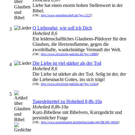
Liebe hat einen enorm hohen Stellenwert in der
Bibel.
(URL:
http://www.gottesbotschaft.de/?pg=2127
)
O Liebesglut, wie soll ich Dich
3
Hohelied 8,6
Ein leidenschaftliches Glaubens-Plädoyer für den
Glauben, die Herzensflamme, gegen die
zweifelhafte, wankelmütige Vernunft der Welt.
(URL:
http://www.christliche-gedichte.de/?pg=10889
)
Die Liebe ist viel stärker als der Tod
4
Hohelied 8,6
Die Liebe ist stärker als der Tod. Selig ist der, der
die Liebesmacht Gottes, ins sich trägt!
(URL:
http://www.christliche-gedichte.de/?pg=12424
)
5
Tagesleitzettel zu Hohelied 8,8b-10a
Hohelied 8,8b-10a
Kurz-Bibellese mit Bibelvers, Kurzgedicht und
persönlicher Frage
(URL:
http://www.tagesleitzettel.de/bibellese/index.php?BLNR=40026
)