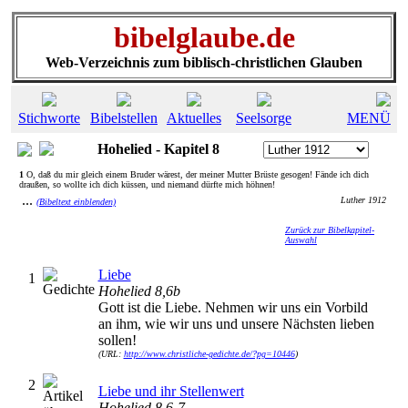
bibelglaube.de
Web-Verzeichnis zum biblisch-christlichen Glauben
Stichworte
Bibelstellen
Aktuelles
Seelsorge
MENÜ
Hohelied - Kapitel 8
1
O, daß du mir gleich einem Bruder wärest, der meiner Mutter Brüste gesogen! Fände ich dich
draußen, so wollte ich dich küssen, und niemand dürfte mich höhnen!
...
Luther 1912
(Bibeltext einblenden)
Zurück zur Bibelkapitel-
Auswahl
Liebe
1
Hohelied 8,6b
Gott ist die Liebe. Nehmen wir uns ein Vorbild
an ihm, wie wir uns und unsere Nächsten lieben
sollen!
(URL:
http://www.christliche-gedichte.de/?pg=10446
)
2
Liebe und ihr Stellenwert
Hohelied 8,6-7