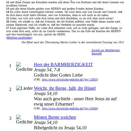
12
und deine Zinnen aus Kristallen machen und deine Tore von Rubinen und alle deine Grenzen von
erwählten Steinen
13
und alle deine Kinder gelehrt vom HERRN und großen Frieden deinen Kindern.
14
Du sollst durch Gerechtigkeit bereitet werden. Du wirst ferne sein von Gewalt und Unrecht, daß
du dich davor nicht darfst fürchten, und von Schrecken, denn es soll nicht zu dir nahen.
15
Siehe, wer will sich wider dich rotten und dich überfallen, so sie sich ohne mich rotten?
16
Siehe, ich schaffe es, daß der Schmied, der die Kohlen aufbläst, eine Waffe daraus mache nach
seinem Handwerk; und ich schaffe es, daß der Verderber sie zunichte mache.
17
Einer jeglichen Waffe, die wider dich zubereitet wird, soll es nicht gelingen; und alle Zunge, so
sich wider dich setzt, sollst du im Gericht verdammen. Das ist das Erbe der Knechte des HERRN
und ihre Gerechtigkeit von mir, spricht der HERR.
(Bibeltext ausblenden)
Die Bibel nach der Übersetzung Martin Luther in der unrevidierten Fassung von 1912
Zurück zur Bibelkapitel-
Auswahl
Herr der BARMHERZIGKEIT
1
Jesaja 54, 7-8
Gedicht über Gottes Liebe
(URL:
http://www.christliche-gedichte.de/?pg=13955
)
Weicht, ihr Berge, fallt, ihr Hügel
2
Jesaja 54,10
Was auch geschieht - unser Herr Jesus ist auf
ewig unser Erbarmer!
(URL:
http://www.christliche-gedichte.de/?pg=10436
)
Mögen Berge weichen
3
Jesaja 54,10
Bibelgedicht zu Jesaja 54,10