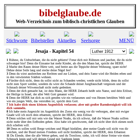
bibelglaube.de
Web-Verzeichnis zum biblisch-christlichen Glauben
Stichworte
Bibelstellen
Aktuelles
Seelsorge
MENÜ
Jesaja - Kapitel 54
1
Rühme, du Unfruchtbare, die du nicht gebierst! Freue dich mit Rühmen und jauchze, die du nicht
schwanger bist! Denn die Einsame hat mehr Kinder, als die den Mann hat, spricht der HERR.
2
Mache den Raum deiner Hütte weit, und breite aus die Teppiche deiner Wohnung; spare nicht!
Dehne deine Seile lang und stecke deine Nägel fest!
3
Denn du wirst ausbrechen zur Rechten und zur Linken, und dein Same wird die Heiden erben und
in den verwüsteten Städten wohnen.
4
Fürchte dich nicht, denn du sollst nicht zu Schanden werden; werde nicht blöde, denn du sollst
nicht zum Spott werden; sondern du wirst die Schande deiner Jungfrauschaft vergessen und der
Schmach deiner Witwenschaft nicht mehr gedenken.
5
Denn der dich gemacht hat, ist dein Mann, der HERR Zebaoth heißt sein Name, und dein Erlöser,
der Heilige in Israel, der aller Welt Gott genannt wird.
6
Denn der HERR hat dich zu sich gerufen wie ein verlassenes und von Herzen betrübtes Weib und
wie ein junges Weib, das verstoßen ist, spricht dein Gott.
7
Ich habe dich einen kleinen Augenblick verlassen; aber mit großer Barmherzigkeit will ich
dich sammeln.
8
Ich habe mein Angesicht im Augenblick des Zorns ein wenig vor dir verborgen, aber mit ewiger
Gnade will ich mich dein erbarmen, spricht der HERR, dein Erlöser.
9
Denn solches soll mir sein wie das Wasser Noahs, da ich schwur, daß die Wasser Noahs sollten
nicht mehr über den Erdboden gehen. Also habe ich geschworen, daß ich nicht über dich zürnen noch
dich schelten will.
10
Denn es sollen wohl Berge weichen und Hügel hinfallen; aber meine Gnade soll nicht von dir
weichen, und der Bund meines Friedens soll nicht hinfallen, spricht der HERR, dein Erbarmer.
11
Du Elende, über die alle Wetter gehen, und du Trostlose, siehe, ich will deine Steine wie einen
Schmuck legen und will deinen Grund mit Saphiren legen