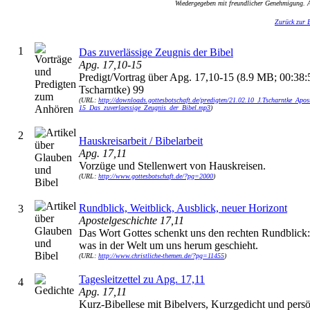
Wiedergegeben mit freundlicher Genehmigung. A
Zurück zur 
1
Das zuverlässige Zeugnis der Bibel
Apg. 17,10-15
Predigt/Vortrag über Apg. 17,10-15 (8.9 MB; 00:38:50
Tscharntke) 99
(URL:
http://downloads.gottesbotschaft.de/predigten/21.02.10_J.Tscharntke_Apos
15_Das_zuverlaessige_Zeugnis_der_Bibel.mp3
)
2
Hauskreisarbeit / Bibelarbeit
Apg. 17,11
Vorzüge und Stellenwert von Hauskreisen.
(URL:
http://www.gottesbotschaft.de/?pg=2000
)
Rundblick, Weitblick, Ausblick, neuer Horizont
3
Apostelgeschichte 17,11
Das Wort Gottes schenkt uns den rechten Rundblick:
was in der Welt um uns herum geschieht.
(URL:
http://www.christliche-themen.de/?pg=11455
)
Tagesleitzettel zu Apg. 17,11
4
Apg. 17,11
Kurz-Bibellese mit Bibelvers, Kurzgedicht und persö