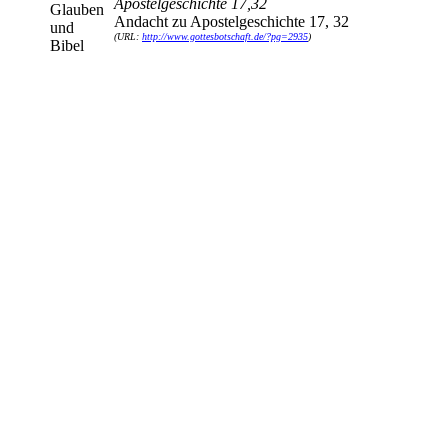
Apostelgeschichte 17,32
Andacht zu Apostelgeschichte 17, 32
(URL:
http://www.gottesbotschaft.de/?pg=2935
)