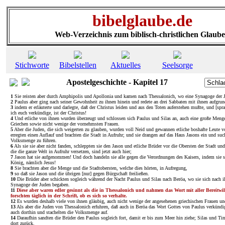
bibelglaube.de
Web-Verzeichnis zum biblisch-christlichen Glaub
Stichworte
Bibelstellen
Aktuelles
Seelsorge
Apostelgeschichte - Kapitel 17
1
Sie reisten aber durch Amphipolis und Apollonia und kamen nach Thessalonich, wo eine Synagoge der 
2
Paulus aber ging nach seiner Gewohnheit zu ihnen hinein und redete an drei Sabbaten mit ihnen aufgrund
3
indem er erläuterte und darlegte, daß der Christus leiden und aus den Toten auferstehen mußte, und [spra
ich euch verkündige, ist der Christus!
4
Und etliche von ihnen wurden überzeugt und schlossen sich Paulus und Silas an, auch eine große Menge
Griechen sowie nicht wenige der vornehmsten Frauen.
5
Aber die Juden, die sich weigerten zu glauben, wurden voll Neid und gewannen etliche boshafte Leute 
erregten einen Auflauf und brachten die Stadt in Aufruhr; und sie drangen auf das Haus Jasons ein und suc
Volksmenge zu führen.
6
Als sie sie aber nicht fanden, schleppten sie den Jason und etliche Brüder vor die Obersten der Stadt und
die die ganze Welt in Aufruhr versetzen, sind jetzt auch hier;
7
Jason hat sie aufgenommen! Und doch handeln sie alle gegen die Verordnungen des Kaisers, indem sie sa
König, nämlich Jesus!
8
Sie brachten aber die Menge und die Stadtobersten, welche dies hörten, in Aufregung,
9
so daß sie Jason und die übrigen [nur] gegen Bürgschaft freiließen.
10
Die Brüder aber schickten sogleich während der Nacht Paulus und Silas nach Beröa, wo sie sich nach ih
Synagoge der Juden begaben.
11
Diese aber waren edler gesinnt als die in Thessalonich und nahmen das Wort mit aller Bereitwill
forschten täglich in der Schrift, ob es sich so verhalte.
12
Es wurden deshalb viele von ihnen gläubig, auch nicht wenige der angesehenen griechischen Frauen u
13
Als aber die Juden von Thessalonich erfuhren, daß auch in Beröa das Wort Gottes von Paulus verkündi
auch dorthin und stachelten die Volksmenge auf.
14
Daraufhin sandten die Brüder den Paulus sogleich fort, damit er bis zum Meer hin ziehe; Silas und Ti
dort zurück.