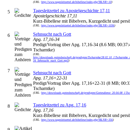
(URL:
http://www.tagesleitzettel.de/bibellese/index.php?BLNR=10
)
Tagesleitzettel zu Apostelgeschichte 17,11
5
Apostelgeschichte 17,11
Kurz-Bibellese mit Bibelvers, Kurzgedicht und persö
(URL:
http://www.tagesleitzettel.de/bibellese/index.php?BLNR=1036
)
Sehnsucht nach Gott
6
Apg. 17,16-34
Predigt/Vortrag über Apg. 17,16-34 (8.6 MB; 00:37:45
Tscharntke)
(URL:
http://downloads.gottesbotschaft.de/predigten/Tscharntke/28.02.10_J.Tscharntke_
34_Sehnsucht_nach_Gott.mp3
)
7
Sehnsucht nach Gott
Apg. 17,16+22-31
Predigt/Vortrag über Apg. 17,16+22-31 (8 MB; 00:33:
Tscharntke)
(URL:
http://downloads.gottesbotschaft.de/predigten/Gottesdienst_20.04.08_J.Ts
Tagesleitzettel zu Apg. 17,16
8
Apg. 17,16
Kurz-Bibellese mit Bibelvers, Kurzgedicht und persö
(URL:
http://www.tagesleitzettel.de/bibellese/index.php?BLNR=356
)
9