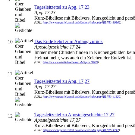
Tagesleitzettel zu Apg. 17,23
Apg. 17,23
Kurz-Bibellese mit Bibelvers, Kurzgedicht und persö
(URL:
http://www.tagesleitzettel.de/bibellese/index.php?BLNR=39862
)
Das Ende kehrt zum Anfang zurück
10
Apostelgeschichte 17,24
Immer mehr Christen finden in Kirchengebilden keine
Heimat mehr, was auch ein Zeichen der Endzeit ist.
(URL:
http://www.christliche-themen.de/?pg=11689
)
11
Tagesleitzettel zu Apg. 17,27
Apg. 17,27
Kurz-Bibellese mit Bibelvers, Kurzgedicht und persö
(URL:
http://www.tagesleitzettel.de/bibellese/index.php?BLNR=41330
)
Tagesleitzettel zu Apostelgeschichte 17,27
12
Apostelgeschichte 17,27
Kurz-Bibellese mit Bibelvers, Kurzgedicht und persö
(URL:
http://www.tagesleitzettel.de/bibellese/index.php?BLNR=1712
)