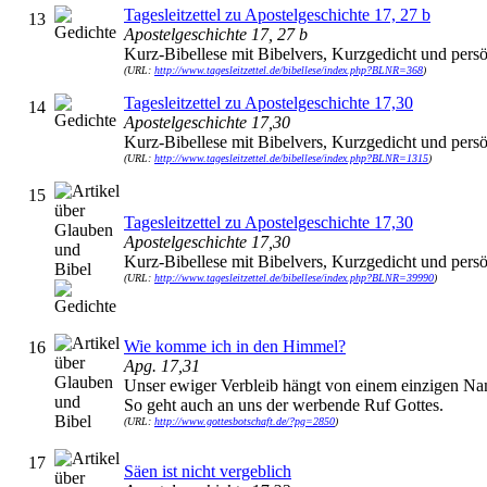
Tagesleitzettel zu Apostelgeschichte 17, 27 b
13
Apostelgeschichte 17, 27 b
Kurz-Bibellese mit Bibelvers, Kurzgedicht und persö
(URL:
http://www.tagesleitzettel.de/bibellese/index.php?BLNR=368
)
Tagesleitzettel zu Apostelgeschichte 17,30
14
Apostelgeschichte 17,30
Kurz-Bibellese mit Bibelvers, Kurzgedicht und persö
(URL:
http://www.tagesleitzettel.de/bibellese/index.php?BLNR=1315
)
15
Tagesleitzettel zu Apostelgeschichte 17,30
Apostelgeschichte 17,30
Kurz-Bibellese mit Bibelvers, Kurzgedicht und persö
(URL:
http://www.tagesleitzettel.de/bibellese/index.php?BLNR=39990
)
Wie komme ich in den Himmel?
16
Apg. 17,31
Unser ewiger Verbleib hängt von einem einzigen Na
So geht auch an uns der werbende Ruf Gottes.
(URL:
http://www.gottesbotschaft.de/?pg=2850
)
17
Säen ist nicht vergeblich