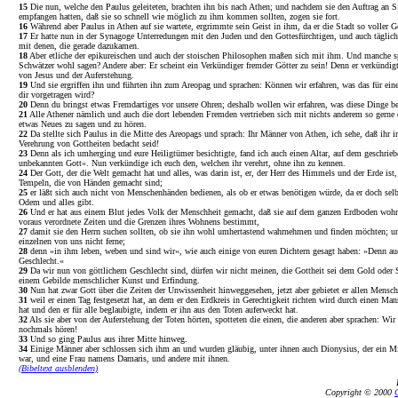
15
Die nun, welche den Paulus geleiteten, brachten ihn bis nach Athen; und nachdem sie den Auftrag an 
empfangen hatten, daß sie so schnell wie möglich zu ihm kommen sollten, zogen sie fort.
16
Während aber Paulus in Athen auf sie wartete, ergrimmte sein Geist in ihm, da er die Stadt so voller G
17
Er hatte nun in der Synagoge Unterredungen mit den Juden und den Gottesfürchtigen, und auch täglic
mit denen, die gerade dazukamen.
18
Aber etliche der epikureischen und auch der stoischen Philosophen maßen sich mit ihm. Und manche sp
Schwätzer wohl sagen? Andere aber: Er scheint ein Verkündiger fremder Götter zu sein! Denn er verkündi
von Jesus und der Auferstehung.
19
Und sie ergriffen ihn und führten ihn zum Areopag und sprachen: Können wir erfahren, was das für eine
dir vorgetragen wird?
20
Denn du bringst etwas Fremdartiges vor unsere Ohren; deshalb wollen wir erfahren, was diese Dinge be
21
Alle Athener nämlich und auch die dort lebenden Fremden vertrieben sich mit nichts anderem so gerne d
etwas Neues zu sagen und zu hören.
22
Da stellte sich Paulus in die Mitte des Areopags und sprach: Ihr Männer von Athen, ich sehe, daß ihr in
Verehrung von Gottheiten bedacht seid!
23
Denn als ich umherging und eure Heiligtümer besichtigte, fand ich auch einen Altar, auf dem geschrie
unbekannten Gott«. Nun verkündige ich euch den, welchen ihr verehrt, ohne ihn zu kennen.
24
Der Gott, der die Welt gemacht hat und alles, was darin ist, er, der Herr des Himmels und der Erde ist
Tempeln, die von Händen gemacht sind;
25
er läßt sich auch nicht von Menschenhänden bedienen, als ob er etwas benötigen würde, da er doch sel
Odem und alles gibt.
26
Und er hat aus einem Blut jedes Volk der Menschheit gemacht, daß sie auf dem ganzen Erdboden wohn
voraus verordnete Zeiten und die Grenzen ihres Wohnens bestimmt,
27
damit sie den Herrn suchen sollten, ob sie ihn wohl umhertastend wahrnehmen und finden möchten; un
einzelnen von uns nicht ferne;
28
denn »in ihm leben, weben und sind wir«, wie auch einige von euren Dichtern gesagt haben: »Denn au
Geschlecht.«
29
Da wir nun von göttlichem Geschlecht sind, dürfen wir nicht meinen, die Gottheit sei dem Gold oder S
einem Gebilde menschlicher Kunst und Erfindung.
30
Nun hat zwar Gott über die Zeiten der Unwissenheit hinweggesehen, jetzt aber gebietet er allen Mensch
31
weil er einen Tag festgesetzt hat, an dem er den Erdkreis in Gerechtigkeit richten wird durch einen Ma
hat und den er für alle beglaubigte, indem er ihn aus den Toten auferweckt hat.
32
Als sie aber von der Auferstehung der Toten hörten, spotteten die einen, die anderen aber sprachen: Wir
nochmals hören!
33
Und so ging Paulus aus ihrer Mitte hinweg.
34
Einige Männer aber schlossen sich ihm an und wurden gläubig, unter ihnen auch Dionysius, der ein Mi
war, und eine Frau namens Damaris, und andere mit ihnen.
(Bibeltext ausblenden)
Copyright © 2000