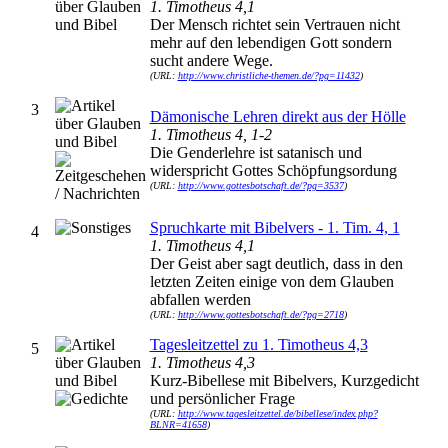
1. Timotheus 4,1
Der Mensch richtet sein Vertrauen nicht
mehr auf den lebendigen Gott sondern
sucht andere Wege.
(URL:
http://www.christliche-themen.de/?pg=11432
)
3
Dämonische Lehren direkt aus der Hölle
1. Timotheus 4, 1-2
Die Genderlehre ist satanisch und
widerspricht Gottes Schöpfungsordung
(URL:
http://www.gottesbotschaft.de/?pg=3537
)
Spruchkarte mit Bibelvers - 1. Tim. 4, 1
4
1. Timotheus 4,1
Der Geist aber sagt deutlich, dass in den
letzten Zeiten einige von dem Glauben
abfallen werden
(URL:
http://www.gottesbotschaft.de/?pg=2718
)
Tagesleitzettel zu 1. Timotheus 4,3
5
1. Timotheus 4,3
Kurz-Bibellese mit Bibelvers, Kurzgedicht
und persönlicher Frage
(URL:
http://www.tagesleitzettel.de/bibellese/index.php?
BLNR=41658
)