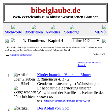
bibelglaube.de
Web-Verzeichnis zum biblisch-christlichen Glauben
Stichworte
Bibelstellen
Aktuelles
Seelsorge
MENÜ
1. Timotheus - Kapitel 4
1
Der Geist aber sagt deutlich, daß in den letzten Zeiten werden etliche von dem Glauben abtreten
und anhangen den verführerischen Geistern und Lehren der Teufel
...
Luther 1912
(Bibeltext einblenden)
Zurück zur Bibelkapitel-
Auswahl
Kinder brauchen Vater und Mutter
1
1. Timotheus 4, 1 - 2
Gendermainstreaming ist Wahnsinn pur,
Er hebt auf die Zerstörung unserer
Wurzeln und der Familie als Keimzelle des
Staates ab.
(URL:
http://www.christliche-impulse.de/?pg=2271
)
Der Abfall von Gott
2