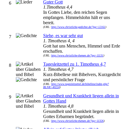
Guter Gott
6
1.Timotheus 4,4
In Gottes Liebe, den reichen Segen
empfangen. Himmelslohn hält er uns
bereit.
(URL:
http://www.christliche-gedichte.de/?pg=12161
)
Siehe, es war sehr gut
7
1. Timotheus 4, 4
Gott hat uns Menschen, Himmel und Erde
erschaffen.
(URL:
http://www.christliche-themen.de/?pg=11131
)
Tagesleitzettel zu 1. Timotheus 4,7
8
1. Timotheus 4,7
Kurz-Bibellese mit Bibelvers, Kurzgedicht
und persönlicher Frage
(URL:
http://www.tagesleitzettel.de/bibellese/index.php?
BLNR=40224
)
Gesundheit und Krankheit liegen allein in
9
Gottes Hand
1. Timotheus 4,8
Gesundheit und Krankheit liegen allein in
Gottes Erbarmen begründet.
(URL:
http://www.christliche-themen.de/?pg=11326
)