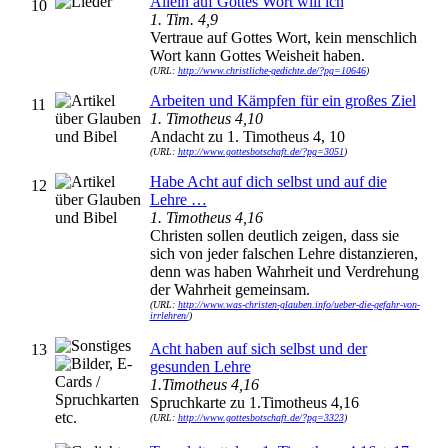
Allein auf Gottes Wort will ich
10
1. Tim. 4,9
Vertraue auf Gottes Wort, kein menschlich
Wort kann Gottes Weisheit haben.
(URL:
http://www.christliche-gedichte.de/?pg=10646
)
Arbeiten und Kämpfen für ein großes Ziel
11
1. Timotheus 4,10
Andacht zu 1. Timotheus 4, 10
(URL:
http://www.gottesbotschaft.de/?pg=3051
)
Habe Acht auf dich selbst und auf die
12
Lehre …
1. Timotheus 4,16
Christen sollen deutlich zeigen, dass sie
sich von jeder falschen Lehre distanzieren,
denn was haben Wahrheit und Verdrehung
der Wahrheit gemeinsam.
(URL:
http://www.was-christen-glauben.info/ueber-die-gefahr-von-
irrlehren/
)
Acht haben auf sich selbst und der
13
gesunden Lehre
1.Timotheus 4,16
Spruchkarte zu 1.Timotheus 4,16
(URL:
http://www.gottesbotschaft.de/?pg=3323
)