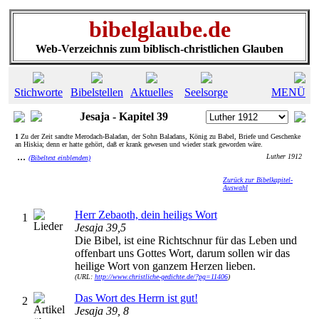
bibelglaube.de
Web-Verzeichnis zum biblisch-christlichen Glauben
Stichworte
Bibelstellen
Aktuelles
Seelsorge
MENÜ
Jesaja - Kapitel 39
1
Zu der Zeit sandte Merodach-Baladan, der Sohn Baladans, König zu Babel, Briefe und Geschenke
an Hiskia; denn er hatte gehört, daß er krank gewesen und wieder stark geworden wäre.
...
Luther 1912
(Bibeltext einblenden)
Zurück zur Bibelkapitel-
Auswahl
Herr Zebaoth, dein heiligs Wort
1
Jesaja 39,5
Die Bibel, ist eine Richtschnur für das Leben und
offenbart uns Gottes Wort, darum sollen wir das
heilige Wort von ganzem Herzen lieben.
(URL:
http://www.christliche-gedichte.de/?pg=11406
)
Das Wort des Herrn ist gut!
2
Jesaja 39, 8