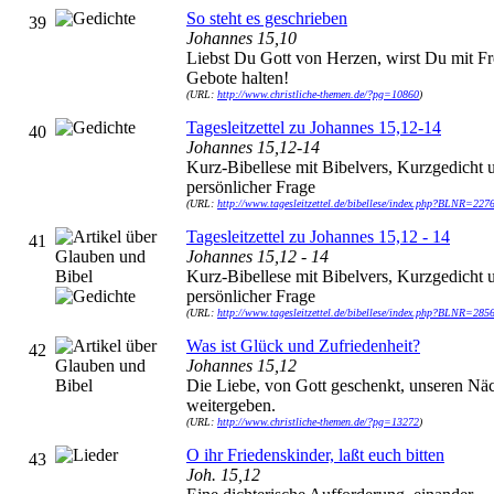
So steht es geschrieben
39
Johannes 15,10
Liebst Du Gott von Herzen, wirst Du mit F
Gebote halten!
(URL:
http://www.christliche-themen.de/?pg=10860
)
Tagesleitzettel zu Johannes 15,12-14
40
Johannes 15,12-14
Kurz-Bibellese mit Bibelvers, Kurzgedicht 
persönlicher Frage
(URL:
http://www.tagesleitzettel.de/bibellese/index.php?BLNR=227
Tagesleitzettel zu Johannes 15,12 - 14
41
Johannes 15,12 - 14
Kurz-Bibellese mit Bibelvers, Kurzgedicht 
persönlicher Frage
(URL:
http://www.tagesleitzettel.de/bibellese/index.php?BLNR=285
Was ist Glück und Zufriedenheit?
42
Johannes 15,12
Die Liebe, von Gott geschenkt, unseren Nä
weitergeben.
(URL:
http://www.christliche-themen.de/?pg=13272
)
O ihr Friedenskinder, laßt euch bitten
43
Joh. 15,12