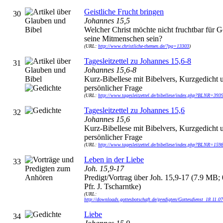
Geistliche Frucht bringen
30
Johannes 15,5
Welcher Christ möchte nicht fruchtbar für G
seine Mitmenschen sein?
(URL:
http://www.christliche-themen.de/?pg=13303
)
Tagesleitzettel zu Johannes 15,6-8
31
Johannes 15,6-8
Kurz-Bibellese mit Bibelvers, Kurzgedicht 
persönlicher Frage
(URL:
http://www.tagesleitzettel.de/bibellese/index.php?BLNR=393
Tagesleitzettel zu Johannes 15,6
32
Johannes 15,6
Kurz-Bibellese mit Bibelvers, Kurzgedicht 
persönlicher Frage
(URL:
http://www.tagesleitzettel.de/bibellese/index.php?BLNR=159
Leben in der Liebe
33
Joh. 15,9-17
Predigt/Vortrag über Joh. 15,9-17 (7.9 MB; 
Pfr. J. Tscharntke)
(URL:
http://downloads.gottesbotschaft.de/predigten/Gottesdienst_18.11.0
Liebe
34