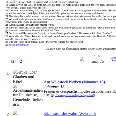
18
So euch die Welt haßt, so wisset, daß sie mich vor euch gehaßt hat.
19
Wäret ihr von der Welt, so hätte die Welt das Ihre lieb; weil ihr aber nicht von der Welt seid, sondern 
Welt erwählt, darum haßt euch die Welt.
20
Gedenket an mein Wort, das ich euch gesagt habe: "Der Knecht ist nicht größer denn sein Herr." Haben 
sie werden euch auch verfolgen; haben sie mein Wort gehalten, so werden sie eures auch halten.
21
Aber das alles werden sie euch tun um meines Namens willen; denn sie kennen den nicht, der mich ges
22
Wenn ich nicht gekommen wäre und hätte es ihnen gesagt, so hätten sie keine Sünde; nun aber können 
vorwenden, ihre Sünde zu entschuldigen.
23
Wer mich haßt, der haßt auch meinen Vater.
24
Hätte ich nicht die Werke getan unter ihnen, die kein anderer getan hat, so hätten sie keine Sünde; nun 
gesehen und hassen doch beide, mich und den Vater.
25
Doch daß erfüllet werde der Spruch, in ihrem Gesetz geschrieben: "Sie hassen mich ohne Ursache."
26
Wenn aber der Tröster kommen wird, welchen ich euch senden werde vom Vater, der Geist der Wahrheit
ausgeht, der wird zeugen von mir.
27
Und ihr werdet auch zeugen; denn ihr seid von Anfang bei mir gewesen.
(Bibeltext ausblenden)
Die Bibel nach der Übersetzung Martin Luther in der unrevidiert
1-50
Zurü
[
1
] [
2
]
75
Aus
Anzahl:
1
Am Weinstock bleiben (Johannes 15)
Johannes 15
Fragen & Gesprächsimpulse zu Johannes 1
(URL:
http://www.gottesbotschaft.de/?pg=3465
)
44. Jesus - der wahre Weinstock
2