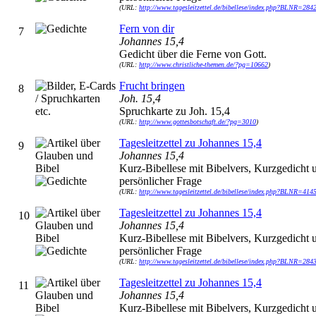
(URL:
http://www.tagesleitzettel.de/bibellese/index.php?BLNR=284
Fern von dir
7
Johannes 15,4
Gedicht über die Ferne von Gott.
(URL:
http://www.christliche-themen.de/?pg=10662
)
Frucht bringen
8
Joh. 15,4
Spruchkarte zu Joh. 15,4
(URL:
http://www.gottesbotschaft.de/?pg=3010
)
Tagesleitzettel zu Johannes 15,4
9
Johannes 15,4
Kurz-Bibellese mit Bibelvers, Kurzgedicht 
persönlicher Frage
(URL:
http://www.tagesleitzettel.de/bibellese/index.php?BLNR=414
Tagesleitzettel zu Johannes 15,4
10
Johannes 15,4
Kurz-Bibellese mit Bibelvers, Kurzgedicht 
persönlicher Frage
(URL:
http://www.tagesleitzettel.de/bibellese/index.php?BLNR=284
Tagesleitzettel zu Johannes 15,4
11
Johannes 15,4
Kurz-Bibellese mit Bibelvers, Kurzgedicht 