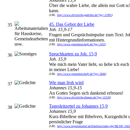
Johannes 15,9
Über die wahre Liebe, die allein nur Gott s
kann.
(URL:
http://www.christliche-gedichte.de/?pg=12901
)
45. Das Gebot der Liebe
35
Joh. 15,9-17
Fragen und Gesprächsimpulse zum Text: Joh
mit Hintergrundinformationen.
(URL:
http://www.gottesbotschaft.de/?pg=2411
)
Spruchkarten zu Joh. 15,9
36
Joh. 15,9
Wie mich mein Vater liebt, so liebe ich euch
in meiner Liebe!
(URL:
http://www.gottesbotschaft.de/?pg=2846
)
Wie man froh wird
37
Johannes 15,9-15
An Gottes Segen sich dankend erfreuen!
(URL:
http://www.christliche-themen.de/?pg=11526
)
Tagesleitzettel zu Johannes 15,9
38
Johannes 15,9
Kurz-Bibellese mit Bibelvers, Kurzgedicht 
persönlicher Frage
(URL:
http://www.tagesleitzettel.de/bibellese/index.php?BLNR=166