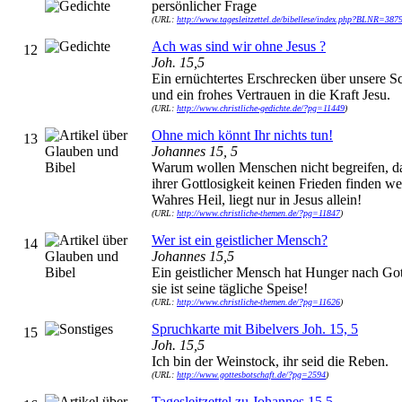
persönlicher Frage
(URL:
http://www.tagesleitzettel.de/bibellese/index.php?BLNR=387
Ach was sind wir ohne Jesus ?
12
Joh. 15,5
Ein ernüchtertes Erschrecken über unsere 
und ein frohes Vertrauen in die Kraft Jesu.
(URL:
http://www.christliche-gedichte.de/?pg=11449
)
Ohne mich könnt Ihr nichts tun!
13
Johannes 15, 5
Warum wollen Menschen nicht begreifen, das
ihrer Gottlosigkeit keinen Frieden finden w
Wahres Heil, liegt nur in Jesus allein!
(URL:
http://www.christliche-themen.de/?pg=11847
)
Wer ist ein geistlicher Mensch?
14
Johannes 15,5
Ein geistlicher Mensch hat Hunger nach Got
sie ist seine tägliche Speise!
(URL:
http://www.christliche-themen.de/?pg=11626
)
Spruchkarte mit Bibelvers Joh. 15, 5
15
Joh. 15,5
Ich bin der Weinstock, ihr seid die Reben.
(URL:
http://www.gottesbotschaft.de/?pg=2594
)
Tagesleitzettel zu Johannes 15,5