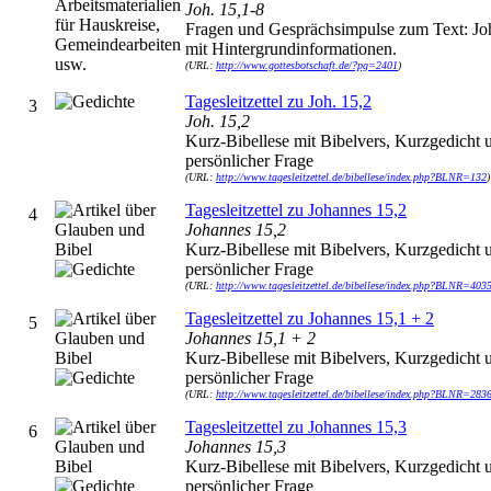
Joh. 15,1-8
Fragen und Gesprächsimpulse zum Text: Joh
mit Hintergrundinformationen.
(URL:
http://www.gottesbotschaft.de/?pg=2401
)
Tagesleitzettel zu Joh. 15,2
3
Joh. 15,2
Kurz-Bibellese mit Bibelvers, Kurzgedicht 
persönlicher Frage
(URL:
http://www.tagesleitzettel.de/bibellese/index.php?BLNR=132
)
Tagesleitzettel zu Johannes 15,2
4
Johannes 15,2
Kurz-Bibellese mit Bibelvers, Kurzgedicht 
persönlicher Frage
(URL:
http://www.tagesleitzettel.de/bibellese/index.php?BLNR=403
Tagesleitzettel zu Johannes 15,1 + 2
5
Johannes 15,1 + 2
Kurz-Bibellese mit Bibelvers, Kurzgedicht 
persönlicher Frage
(URL:
http://www.tagesleitzettel.de/bibellese/index.php?BLNR=283
Tagesleitzettel zu Johannes 15,3
6
Johannes 15,3
Kurz-Bibellese mit Bibelvers, Kurzgedicht 
persönlicher Frage