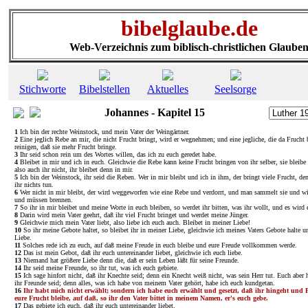
bibelglaube.de
Web-Verzeichnis zum biblisch-christlichen Glaube
Stichworte
Bibelstellen
Aktuelles
Seelsorge
Johannes - Kapitel 15
1
Ich bin der rechte Weinstock, und mein Vater der Weingärtner.
2
Eine jeglich Rebe an mir, die nicht Frucht bringt, wird er wegnehmen; und eine jegliche, die da Frucht b
reinigen, daß sie mehr Frucht bringe.
3
Ihr seid schon rein um des Wortes willen, das ich zu euch geredet habe.
4
Bleibet in mir und ich in euch. Gleichwie die Rebe kann keine Frucht bringen von ihr selber, sie bleib
also auch ihr nicht, ihr bleibet denn in mir.
5
Ich bin der Weinstock, ihr seid die Reben. Wer in mir bleibt und ich in ihm, der bringt viele Frucht, d
ihr nichts tun.
6
Wer nicht in mir bleibt, der wird weggeworfen wie eine Rebe und verdorrt, und man sammelt sie und wir
und müssen brennen.
7
So ihr in mir bleibet und meine Worte in euch bleiben, so werdet ihr bitten, was ihr wollt, und es wird 
8
Darin wird mein Vater geehrt, daß ihr viel Frucht bringet und werdet meine Jünger.
9
Gleichwie mich mein Vater liebt, also liebe ich euch auch. Bleibet in meiner Liebe!
10
So ihr meine Gebote haltet, so bleibet ihr in meiner Liebe, gleichwie ich meines Vaters Gebote halte un
Liebe.
11
Solches rede ich zu euch, auf daß meine Freude in euch bleibe und eure Freude vollkommen werde.
12
Das ist mein Gebot, daß ihr euch untereinander liebet, gleichwie ich euch liebe.
13
Niemand hat größere Liebe denn die, daß er sein Leben läßt für seine Freunde.
14
Ihr seid meine Freunde, so ihr tut, was ich euch gebiete.
15
Ich sage hinfort nicht, daß ihr Knechte seid; denn ein Knecht weiß nicht, was sein Herr tut. Euch aber 
ihr Freunde seid; denn alles, was ich habe von meinem Vater gehört, habe ich euch kundgetan.
16
Ihr habt mich nicht erwählt; sondern ich habe euch erwählt und gesetzt, daß ihr hingeht und 
eure Frucht bleibe, auf daß, so ihr den Vater bittet in meinem Namen, er's euch gebe.
17
Das gebiete ich euch, daß ihr euch untereinander liebet.