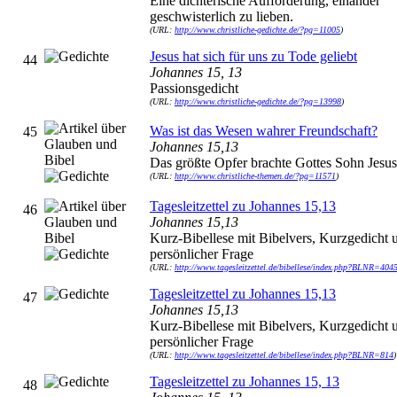
Eine dichterische Aufforderung, einander
geschwisterlich zu lieben.
(URL:
http://www.christliche-gedichte.de/?pg=11005
)
Jesus hat sich für uns zu Tode geliebt
44
Johannes 15, 13
Passionsgedicht
(URL:
http://www.christliche-gedichte.de/?pg=13998
)
Was ist das Wesen wahrer Freundschaft?
45
Johannes 15,13
Das größte Opfer brachte Gottes Sohn Jesus
(URL:
http://www.christliche-themen.de/?pg=11571
)
Tagesleitzettel zu Johannes 15,13
46
Johannes 15,13
Kurz-Bibellese mit Bibelvers, Kurzgedicht 
persönlicher Frage
(URL:
http://www.tagesleitzettel.de/bibellese/index.php?BLNR=404
Tagesleitzettel zu Johannes 15,13
47
Johannes 15,13
Kurz-Bibellese mit Bibelvers, Kurzgedicht 
persönlicher Frage
(URL:
http://www.tagesleitzettel.de/bibellese/index.php?BLNR=814
)
Tagesleitzettel zu Johannes 15, 13
48