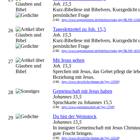
Joh. 15,5
Kurz-Bibellese mit Bibelvers, Kurzgedicht 
persönlicher Frage
(URL:
http://www.tagesleitzettel.de/bibellese/index.php?BLNR=520
Tagesleitzettel zu Joh. 15,5
26
Joh. 15,5
Kurz-Bibellese mit Bibelvers, Kurzgedicht 
persönlicher Frage
(URL:
http://www.tagesleitzettel.de/bibellese/index.php?BLNR=401
Mit Jesus gehen
27
Joh. 15,5
Sprechen mit Jesus, das Gebet pflegt die le
Beziehung mit Jesus.
(URL:
http://www.christliche-themen.de/?pg=11939
)
Gemeinschaft mit Jesus haben
28
Johannes 15,5
Spruchkarte zu Johannes 15,5
(URL:
http://www.gottesbotschaft.de/?pg=3709
)
Du bist der Weinstock
29
Johannes 15,5
In innigster Gemeinschaft mit Jesus Christu
gute Frucht bringen.
(URL:
http://www.christliche-themen.de/?pg=11618
)