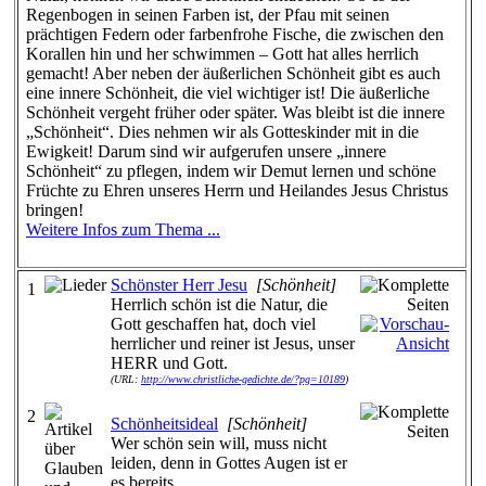
Regenbogen in seinen Farben ist, der Pfau mit seinen
prächtigen Federn oder farbenfrohe Fische, die zwischen den
Korallen hin und her schwimmen – Gott hat alles herrlich
gemacht! Aber neben der äußerlichen Schönheit gibt es auch
eine innere Schönheit, die viel wichtiger ist! Die äußerliche
Schönheit vergeht früher oder später. Was bleibt ist die innere
„Schönheit“. Dies nehmen wir als Gotteskinder mit in die
Ewigkeit! Darum sind wir aufgerufen unsere „innere
Schönheit“ zu pflegen, indem wir Demut lernen und schöne
Früchte zu Ehren unseres Herrn und Heilandes Jesus Christus
bringen!
Weitere Infos zum Thema ...
Schönster Herr Jesu
[Schönheit]
1
Herrlich schön ist die Natur, die
Gott geschaffen hat, doch viel
herrlicher und reiner ist Jesus, unser
HERR und Gott.
(URL:
http://www.christliche-gedichte.de/?pg=10189
)
2
Schönheitsideal
[Schönheit]
Wer schön sein will, muss nicht
leiden, denn in Gottes Augen ist er
es bereits.