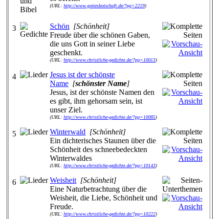
(URL:
http://www.gottesbotschaft.de/?pg=2219
)
Schön
[Schönheit]
3
Freude über die schönen Gaben,
die uns Gott in seiner Liebe
geschenkt.
(URL:
http://www.christliche-gedichte.de/?pg=10013
)
Jesus ist der schönste
4
Name
[
schönster Name
]
Jesus, ist der schönste Namen den
es gibt, ihm gehorsam sein, ist
unser Ziel.
(URL:
http://www.christliche-gedichte.de/?pg=10085
)
Winterwald
[Schönheit]
5
Ein dichterisches Staunen über die
Schönheit des schneebedeckten
Winterwaldes
(URL:
http://www.christliche-gedichte.de/?pg=10143
)
Weisheit
[Schönheit]
6
Eine Naturbetrachtung über die
Weisheit, die Liebe, Schönheit und
Freude.
(URL:
http://www.christliche-gedichte.de/?pg=10222
)