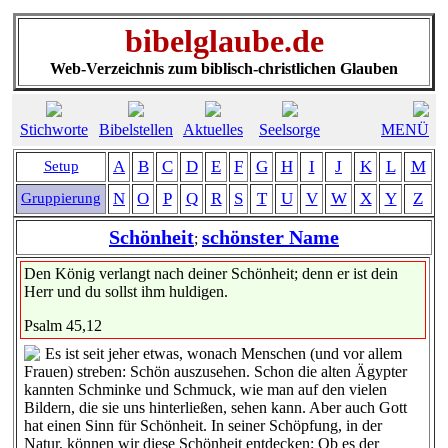
bibelglaube.de
Web-Verzeichnis zum biblisch-christlichen Glauben
Stichworte
Bibelstellen
Aktuelles
Seelsorge
MENÜ
A
B
C
D
E
F
G
H
I
J
K
L
M
Setup
N
O
P
Q
R
S
T
U
V
W
X
Y
Z
Gruppierung
Schönheit
schönster Name
;
Den König verlangt nach deiner Schönheit; denn er ist dein
Herr und du sollst ihm huldigen.
Psalm 45,12
Es ist seit jeher etwas, wonach Menschen (und vor allem
Frauen) streben: Schön auszusehen. Schon die alten Ägypter
kannten Schminke und Schmuck, wie man auf den vielen
Bildern, die sie uns hinterließen, sehen kann. Aber auch Gott
hat einen Sinn für Schönheit. In seiner Schöpfung, in der
Natur, können wir diese Schönheit entdecken: Ob es der