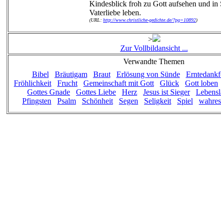
Kindesblick froh zu Gott aufsehen und in 
Vaterliebe leben.
(URL:
http://www.christliche-gedichte.de/?pg=10892
)
>
Zur Vollbildansicht ...
Verwandte Themen
Bibel
Bräutigam
Braut
Erlösung von Sünde
Erntedankf
Fröhlichkeit
Frucht
Gemeinschaft mit Gott
Glück
Gott loben
Gottes Gnade
Gottes Liebe
Herz
Jesus ist Sieger
Lebensl
Pfingsten
Psalm
Schönheit
Segen
Seligkeit
Spiel
wahres