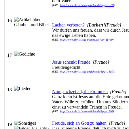
dem Vater.
(URL:
http://www.christliche-gedichte.de/?pg=11231
)
16
Lachen verboten?
[
Lachen
][Freude]
Wir dürfen uns freuen, dass wir durch Jes
das ewige Leben haben.
(URL:
http://www.christliche-themen.de/?pg=11449
)
17
Jesus schenkt Freude
[Freude]
Freudengedicht
(URL:
http://www.christliche-gedichte.de/?pg=14014
)
18
Nun jauchzet all, ihr Frommen
[Freude]
Ganz klein ist Jesus auf die Erde gekomm
Vaters Wille zu erfüllen. Um uns Sünder z
einst zu verwandeln Tränen in Freude.
(URL:
http://www.christliche-gedichte.de/?pg=1260
)
Freude, sich an Gott zu halten
[Freude]
19
Das ist meine Freude, daß ich mich zu Got