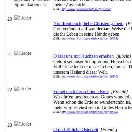
meine Zuversicht...
(URL:
http://www.gottesbotschaft.de/?pg=3297
)
20
Nun freut euch, liebe Christen g´mein
[Fr
Gott verändert auf wunderbare Weise die
die ihr Leben in seine Hände geben.
(URL:
http://www.christliche-gedichte.de/?pg=10133
)
21
O laßt uns mit Jauchzen erheben
[jubeln]
Gelobt sei unser Schöpfer und Herrscher d
Voll Liebe lenkt er unser Leben, ihm sei 
unserem Heiland dieser Welt.
(URL:
http://www.christliche-gedichte.de/?pg=10230
)
22
Freuet euch der schönen Erde
[Freude]
Wir dürfen uns freuen an Gottes wunderba
Wenn schon die Erde so wunderschön ist,
mehr wird es einst sein in Gottes Herrlichk
(URL:
http://www.christliche-gedichte.de/?pg=10245
)
23
O du fröhliche Osterzeit
[Freude]