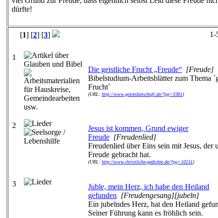
viel Grund zur Freude, dass eigentlich selbst Leid diese Freude nic
dürfte!
1-
[
1
] [
2
] [
3
]
1
Die geistliche Frucht „Freude“
[Freude]
Bibelstudium-Arbeitsblätter zum Thema ´g
Frucht´
(URL:
http://www.gottesbotschaft.de/?pg=3381
)
2
Jesus ist kommen, Grund ewiger
Freude
[Freudenlied]
Freudenlied über Eins sein mit Jesus, der
Freude gebracht hat.
(URL:
http://www.christliche-gedichte.de/?pg=10211
)
3
Juble, mein Herz, ich habe den Heiland
gefunden
[Freudengesang][jubeln]
Ein jubelndes Herz, hat den Heiland gefun
Seiner Führung kann es fröhlich sein.