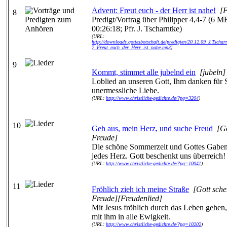
Advent: Freut euch - der Herr ist nahe!
[
8
Predigt/Vortrag über Philipper 4,4-7 (6 M
00:26:18; Pfr. J. Tscharntke)
(URL:
http://downloads.gottesbotschaft.de/predigten/20.12.09_J.Tschar
7_Freut_euch_der_Herr_ist_nahe.mp3
)
9
Kommt, stimmet alle jubelnd ein
[jubeln]
Loblied an unseren Gott, Ihm danken für 
unermessliche Liebe.
(URL:
http://www.christliche-gedichte.de/?pg=3204
)
10
Geh aus, mein Herz, und suche Freud
[Go
Freude]
Die schöne Sommerzeit und Gottes Gaben
jedes Herz. Gott beschenkt uns überreich!
(URL:
http://www.christliche-gedichte.de/?pg=10041
)
11
Fröhlich zieh ich meine Straße
[Gott sche
Freude][Freudenlied]
Mit Jesus fröhlich durch das Leben gehen,
mit ihm in alle Ewigkeit.
(URL:
http://www.christliche-gedichte.de/?pg=10202
)