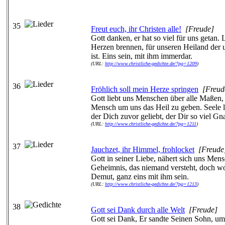
35
Freut euch, ihr Christen alle!
[Freude]
Gott danken, er hat so viel für uns getan. 
Herzen brennen, für unseren Heiland der u
ist. Eins sein, mit ihm immerdar.
(URL:
http://www.christliche-gedichte.de/?pg=1209
)
36
Fröhlich soll mein Herze springen
[Freud
Gott liebt uns Menschen über alle Maßen,
Mensch um uns das Heil zu geben. Seele l
der Dich zuvor geliebt, der Dir so viel Gn
(URL:
http://www.christliche-gedichte.de/?pg=1211
)
37
Jauchzet, ihr Himmel, frohlocket
[Freude
Gott in seiner Liebe, nähert sich uns Men
Geheimnis, das niemand versteht, doch wo
Demut, ganz eins mit ihm sein.
(URL:
http://www.christliche-gedichte.de/?pg=1213
)
38
Gott sei Dank durch alle Welt
[Freude]
Gott sei Dank, Er sandte Seinen Sohn, u