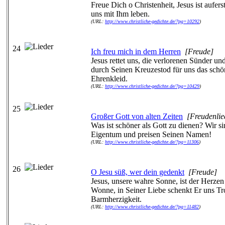
Freue Dich o Christenheit, Jesus ist aufers
uns mit Ihm leben.
(URL:
http://www.christliche-gedichte.de/?pg=10292
)
24
Ich freu mich in dem Herren
[Freude]
Jesus rettet uns, die verlorenen Sünder un
durch Seinen Kreuzestod für uns das schö
Ehrenkleid.
(URL:
http://www.christliche-gedichte.de/?pg=10429
)
25
Großer Gott von alten Zeiten
[Freudenlie
Was ist schöner als Gott zu dienen? Wir s
Eigentum und preisen Seinen Namen!
(URL:
http://www.christliche-gedichte.de/?pg=11306
)
26
O Jesu süß, wer dein gedenkt
[Freude]
Jesus, unsere wahre Sonne, ist der Herze
Wonne, in Seiner Liebe schenkt Er uns Tr
Barmherzigkeit.
(URL:
http://www.christliche-gedichte.de/?pg=11482
)