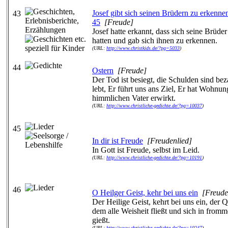
Josef gibt sich seinen Brüdern zu erkenne
43
45
[Freude]
Josef hatte erkannt, dass sich seine Brüder
hatten und gab sich ihnen zu erkennen.
(URL:
http://www.christkids.de/?pg=5033
)
44
Ostern
[Freude]
Der Tod ist besiegt, die Schulden sind beza
lebt, Er führt uns ans Ziel, Er hat Wohnu
himmlichen Vater erwirkt.
(URL:
http://www.christliche-gedichte.de/?pg=10037
)
45
In dir ist Freude
[Freudenlied]
In Gott ist Freude, selbst im Leid.
(URL:
http://www.christliche-gedichte.de/?pg=10191
)
46
O Heilger Geist, kehr bei uns ein
[Freude
Der Heilige Geist, kehrt bei uns ein, der Q
dem alle Weisheit fließt und sich in from
gießt.
(URL:
http://www.christliche-gedichte.de/?pg=10247
)