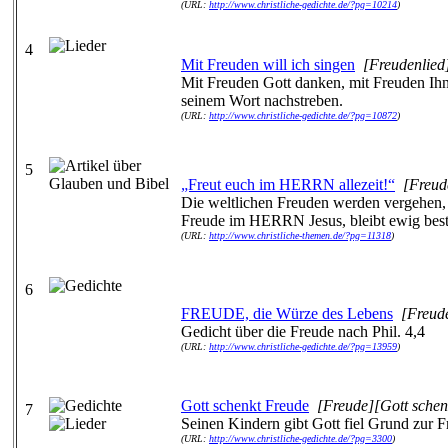
(URL:
http://www.christliche-gedichte.de/?pg=10214
)
4
Mit Freuden will ich singen
[Freudenlied
Mit Freuden Gott danken, mit Freuden Ihn
seinem Wort nachstreben.
(URL:
http://www.christliche-gedichte.de/?pg=10872
)
5
„Freut euch im HERRN allezeit!“
[Freud
Die weltlichen Freuden werden vergehen,
Freude im HERRN Jesus, bleibt ewig bes
(URL:
http://www.christliche-themen.de/?pg=11318
)
6
FREUDE, die Würze des Lebens
[Freud
Gedicht über die Freude nach Phil. 4,4
(URL:
http://www.christliche-gedichte.de/?pg=13959
)
Gott schenkt Freude
[Freude][Gott schen
7
Seinen Kindern gibt Gott fiel Grund zur 
(URL:
http://www.christliche-gedichte.de/?pg=3300
)