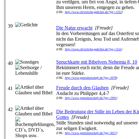
zu vertilgen, um frei von Angst, in tiefem
Ihm unserem Herrn, entgegen zu gehen.
(URL:
http://www.christliche-gedichte.de/?pg=1252
)
39
Die Natur erwacht
[Freude]
In den Vorbereitungen auf das Osterfest s
nicht das Ereignis, Jesu Tod und Auferste
vegessen!
(URL:
http://www.christliche-gedichte.de/?pg=1511
)
Spruchkarte mit Bibelvers Nehemia 8, 10
40
Bekümmert euch nicht; denn die Freud
ist eure Stärke.
(URL:
http://www.gottesbotschaft.de/?pg=2078
)
Freude durch den Glauben
[Freude]
41
Andacht zu Philipper 4,4-7
(URL:
http://www.gottesbotschaft.de/?pg=2991
)
42
Die Bedeutung der Stille im Leben der Ki
Gottes
[Freude]
Stille Stunden sind notwendig auf unserer 
zur seligen Ewigkeit.
(URL:
http://www.gottesbotschaft.de/?pg=3017
)