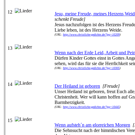
12
Jesu, meine Freude, meines Herzens Weid
schenkt Freude]
Jesus nachzufolgen ist des Herzens Freude
Liebe leben, ist des Herzens Weide.
(URL:
http://www.christliche-gedichte.de/?pg=10209
)
13
Wenn nach der Erde Leid, Arbeit und Pei
Dürfen Kinder Gottes einst in Gottes Ange
sehen, wird das für sie die Herrlichkeit sei
(URL:
http://www.christliche-gedichte.de/?pg=10305
)
14
Der Heiland ist geboren
[Freude]
Unser Heiland ist geboren, freut Euch alle,
Christenheit. Wer will kann hoffen auf G
Barmherzigkeit.
(URL:
http://www.christliche-gedichte.de/?pg=10445
)
15
Wenn aufsteh´n am glorreichen Morgen
[
Die Sehnsucht nach der himmlischen Vere