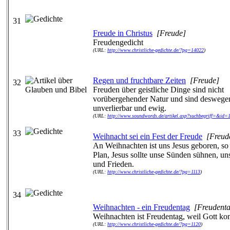
31
Freude in Christus
[Freude]
Freudengedicht
(URL:
http://www.christliche-gedichte.de/?pg=14022
)
Regen und fruchtbare Zeiten
[Freude]
32
Freuden über geistliche Dinge sind nicht
vorübergehender Natur und sind deswege
unverlierbar und ewig.
(URL:
http://www.soundwords.de/artikel.asp?suchbegriff=&id=
33
Weihnacht sei ein Fest der Freude
[Freud
An Weihnachten ist uns Jesus geboren, so
Plan, Jesus sollte unse Sünden sühnen, un
und Frieden.
(URL:
http://www.christliche-gedichte.de/?pg=1113
)
34
Weihnachten - ein Freudentag
[Freudent
Weihnachten ist Freudentag, weil Gott k
(URL:
http://www.christliche-gedichte.de/?pg=1120
)