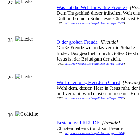
27
Was hat die Welt für wahre Freude?
[Fre
Dem Trugschluß dieser irdischen Welt entf
Gott und seinem Sohn Jesus Christus ist E
(URL:
http://www.christliche-gedichte.de/?pg=11547
)
28
O der großen Freude
[Freude]
Große Freude wenn das verirrte Schaf zu 
findet. Das geschieht durch Gottes Geist 
Jesus ist der Bräutigam der zieht.
(URL:
http://www.christliche-gedichte.de/?pg=11628
)
29
Wir freuen uns, Herr Jesu Christ
[Freude
Wohl dem, dessen Herz in Jesus ruht, der 
und vertraut, wird einst sein in seiner Herr
(URL:
http://www.christliche-gedichte.de/?pg=11722
)
30
Beständige FREUDE
[Freude]
Christen haben Grund zur Freude
(URL:
http://www.christliche-gedichte.de/?pg=13984
)