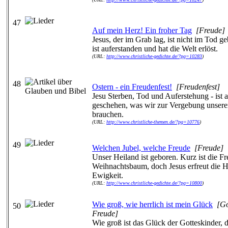
47
Auf mein Herz! Ein froher Tag
[Freude]
Jesus, der im Grab lag, ist nicht im Tod ge
ist auferstanden und hat die Welt erlöst.
(URL:
http://www.christliche-gedichte.de/?pg=10283
)
48
Ostern - ein Freudenfest!
[Freudenfest]
Jesu Sterben, Tod und Auferstehung - ist a
geschehen, was wir zur Vergebung unser
brauchen.
(URL:
http://www.christliche-themen.de/?pg=10776
)
49
Welchen Jubel, welche Freude
[Freude]
Unser Heiland ist geboren. Kurz ist die F
Weihnachtsbaum, doch Jesus erfreut die H
Ewigkeit.
(URL:
http://www.christliche-gedichte.de/?pg=10800
)
Wie groß, wie herrlich ist mein Glück
[Go
50
Freude]
Wie groß ist das Glück der Gotteskinder, d