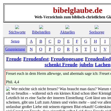
bibelglaube.de
Web-Verzeichnis zum biblisch-christlichen G
Stichworte
Bibelstellen
Aktuelles
Seelsorge
A
B
C
D
E
F
G
H
I
Setup
N
O
P
Q
R
S
T
U
V
Gruppierung
Freude
Freudenfest
Freudengesang
Freudenlied
;
;
;
schenkt Freude
jubeln
Lachen
;
;
Freuet euch in dem Herrn allewege, und abermals sage ich: Freuet 
Phil. 4,4
Wer möchte sich nicht freuen? Was braucht man dazu? Warum 
oft so freudlos – während sich ein kleines Kind schon über Kleinig
Letztlich ist es eine Sache der inneren Einstellung: Gott lässt uns
scheinen, gibt uns Luft zum Atmen und vieles mehr – und vor allem
unfassbar großer Liebe mit seinem eigenen Blut erkauft! Gotteskind