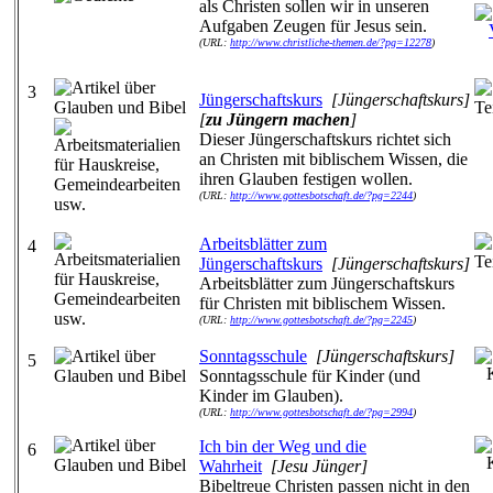
als Christen sollen wir in unseren
Aufgaben Zeugen für Jesus sein.
(URL:
http://www.christliche-themen.de/?pg=12278
)
3
Jüngerschaftskurs
[Jüngerschaftskurs]
[
zu Jüngern machen
]
Dieser Jüngerschaftskurs richtet sich
an Christen mit biblischem Wissen, die
ihren Glauben festigen wollen.
(URL:
http://www.gottesbotschaft.de/?pg=2244
)
Arbeitsblätter zum
4
Jüngerschaftskurs
[Jüngerschaftskurs]
Arbeitsblätter zum Jüngerschaftskurs
für Christen mit biblischem Wissen.
(URL:
http://www.gottesbotschaft.de/?pg=2245
)
Sonntagsschule
[Jüngerschaftskurs]
5
Sonntagsschule für Kinder (und
Kinder im Glauben).
(URL:
http://www.gottesbotschaft.de/?pg=2994
)
Ich bin der Weg und die
6
Wahrheit
[Jesu Jünger]
Bibeltreue Christen passen nicht in den