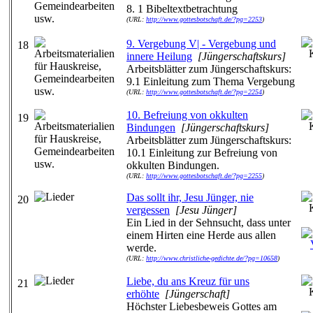
8. 1 Bibeltextbetrachtung
(URL:
http://www.gottesbotschaft.de/?pg=2253
)
9. Vergebung V| - Vergebung und
18
innere Heilung
[Jüngerschaftskurs]
Arbeitsblätter zum Jüngerschaftskurs:
9.1 Einleitung zum Thema Vergebung
(URL:
http://www.gottesbotschaft.de/?pg=2254
)
10. Befreiung von okkulten
19
Bindungen
[Jüngerschaftskurs]
Arbeitsblätter zum Jüngerschaftskurs:
10.1 Einleitung zur Befreiung von
okkulten Bindungen.
(URL:
http://www.gottesbotschaft.de/?pg=2255
)
Das sollt ihr, Jesu Jünger, nie
20
vergessen
[Jesu Jünger]
Ein Lied in der Sehnsucht, dass unter
einem Hirten eine Herde aus allen
werde.
(URL:
http://www.christliche-gedichte.de/?pg=10658
)
Liebe, du ans Kreuz für uns
21
erhöhte
[Jüngerschaft]
Höchster Liebesbeweis Gottes am