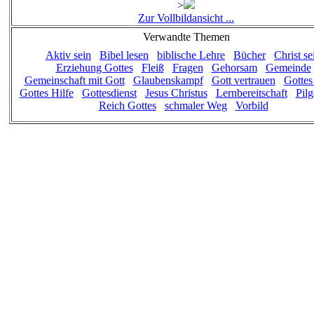
>
Zur Vollbildansicht ...
Verwandte Themen
Aktiv sein
Bibel lesen
biblische Lehre
Bücher
Christ se
Erziehung Gottes
Fleiß
Fragen
Gehorsam
Gemeinde
Gemeinschaft mit Gott
Glaubenskampf
Gott vertrauen
Gottes
Gottes Hilfe
Gottesdienst
Jesus Christus
Lernbereitschaft
Pilg
Reich Gottes
schmaler Weg
Vorbild