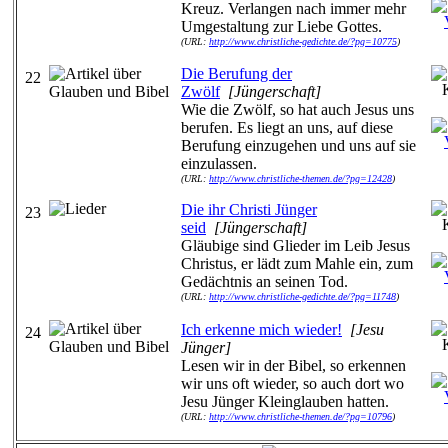
Kreuz. Verlangen nach immer mehr
Umgestaltung zur Liebe Gottes.
(URL:
http://www.christliche-gedichte.de/?pg=10775
)
Die Berufung der
22
Zwölf
[Jüngerschaft]
Wie die Zwölf, so hat auch Jesus uns
berufen. Es liegt an uns, auf diese
Berufung einzugehen und uns auf sie
einzulassen.
(URL:
http://www.christliche-themen.de/?pg=12428
)
Die ihr Christi Jünger
23
seid
[Jüngerschaft]
Gläubige sind Glieder im Leib Jesus
Christus, er lädt zum Mahle ein, zum
Gedächtnis an seinen Tod.
(URL:
http://www.christliche-gedichte.de/?pg=11748
)
Ich erkenne mich wieder!
[Jesu
24
Jünger]
Lesen wir in der Bibel, so erkennen
wir uns oft wieder, so auch dort wo
Jesu Jünger Kleinglauben hatten.
(URL:
http://www.christliche-themen.de/?pg=10796
)