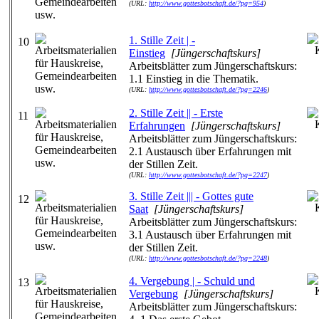
(URL:
http://www.gottesbotschaft.de/?pg=954
)
1. Stille Zeit | -
10
Einstieg
[Jüngerschaftskurs]
Arbeitsblätter zum Jüngerschaftskurs:
1.1 Einstieg in die Thematik.
(URL:
http://www.gottesbotschaft.de/?pg=2246
)
2. Stille Zeit || - Erste
11
Erfahrungen
[Jüngerschaftskurs]
Arbeitsblätter zum Jüngerschaftskurs:
2.1 Austausch über Erfahrungen mit
der Stillen Zeit.
(URL:
http://www.gottesbotschaft.de/?pg=2247
)
3. Stille Zeit ||| - Gottes gute
12
Saat
[Jüngerschaftskurs]
Arbeitsblätter zum Jüngerschaftskurs:
3.1 Austausch über Erfahrungen mit
der Stillen Zeit.
(URL:
http://www.gottesbotschaft.de/?pg=2248
)
4. Vergebung | - Schuld und
13
Vergebung
[Jüngerschaftskurs]
Arbeitsblätter zum Jüngerschaftskurs: