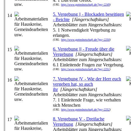
4. 1 Das erste Gebot.
(URL:
http://www.gottesbotschaft.de/?pg=2249
)
5. Vergebung || - Blockaden beseitigen
14
- Beichte
[Jüngerschaftskurs]
Arbeitsblätter zum Jüngerschaftskurs:
5. 1 Notwendigkeit Vergebung zu
erlangen.
(URL:
http://www.gottesbotschaft.de/?pg=2250
)
6. Vergebung ||| - Freude über die
15
Vergebung
[Jüngerschaftskurs]
Arbeitsblätter zum Jüngerschaftskurs:
6.1 Einleitende Fragen zur Vergebung.
(URL:
http://www.gottesbotschaft.de/?pg=2251
)
7. Vergebung |V - Wie der Herr euch
16
vergeben hat, so auch
ihr
[Jüngerschaftskurs]
Arbeitsblätter zum Jüngerschaftskurs:
7. 1 Einleitende Frage, wie verhalten
sich Menschen
(URL:
http://www.gottesbotschaft.de/?pg=2252
)
8. Vergebung V - Dreifache
17
Vergebung
[Jüngerschaftskurs]
Arbeitsblätter zum Jüngerschaftskurs: