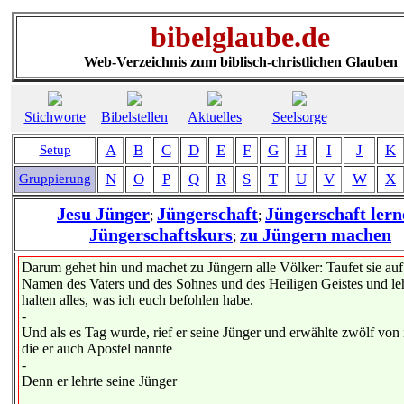
bibelglaube.de
Web-Verzeichnis zum biblisch-christlichen Glauben
Stichworte
Bibelstellen
Aktuelles
Seelsorge
A
B
C
D
E
F
G
H
I
J
K
Setup
N
O
P
Q
R
S
T
U
V
W
X
Gruppierung
Jesu Jünger
Jüngerschaft
Jüngerschaft lern
;
;
Jüngerschaftskurs
zu Jüngern machen
;
Darum gehet hin und machet zu Jüngern alle Völker: Taufet sie auf
Namen des Vaters und des Sohnes und des Heiligen Geistes und leh
halten alles, was ich euch befohlen habe.
-
Und als es Tag wurde, rief er seine Jünger und erwählte zwölf von 
die er auch Apostel nannte
-
Denn er lehrte seine Jünger