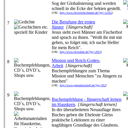
Sog der Globalisierung und werden
schnell in die Ecke der Sekten gestellt.
(URL:
http://www.christliche-themen.de/?pg=12352
)
Die Berufung der ersten
7
Jünger
[Jüngerschaft]
Jesus sieht zwei Männer am Fischerbot
und sprach zu ihnen. "Wollt ihr mit mir
gehen, so folget mir, ich suche Helfer
für mein Reich".
(URL:
http://www.christkids.de/?pg=2015
)
Mission und Reich-Gottes-
8
Arbeit
[Jüngerschaft]
Buchempfehlungen zum Thema
Mission und Menschen "zu Jüngern zu
machen"
(URL:
http://www.gottesbotschaft.de/?pg=952
)
9
Buchempfehlung - Jüngerschaft lernen
im Hauskreis
[Jüngerschaft lernen]
In der überarbeiteten Neuauflage ihres
Buches geben die Eheleute Gleiss
praktische Lektionen zu einer
tragfähigen Grundlage des Glaubens.