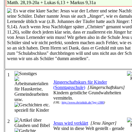
Matth. 28,19-20a + Lukas 6,13 + Markus 9,31a
Es war eine klare Sache: Jesus war der Lehrer und seine Nachfo
seine Schüler. Daher nannte Jesus sie auch „Jünger“, wie es damals
Lernende üblich war (z.B. Johannes der Täufer hatte auch Jünger: 
9,14). Auch wenn Jesu Nachfolger später „Christen“ genannt wur
11,26), sollte doch jedem klar sein, dass er zuallererst ein Jünger bz
von Jesus Lernender sein muss! Wir gehen also in die Schule Jesu 
Schüler sind wir nicht perfekt, sondern machen auch Fehler, wie es
so an sich haben. Dem Herrn sei Dank, dass er Geduld mit uns hat 
zum "Schulabschluss" durchbringen will und uns nicht aus der Schu
wenn wir uns als Schüler "dumm anstellen".
1
Jüngerschaftskurs für Kinder
(Sonntagsschule)
[Jüngerschaftskurs]
Kindern geistliche Grundwahrheiten
vermitteln.
(URL:
http://www.christkids.de/?pg=1980
)
2
Jesus wird verklärt
[Jesu Jünger]
Wir sind in diese Welt gestellt - gerade