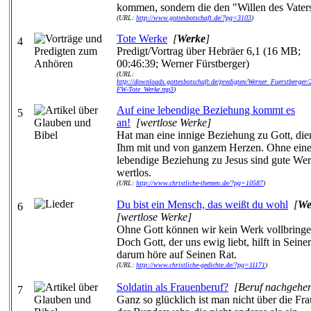
kommen, sondern die den "Willen des Vater
(URL:
http://www.gottesbotschaft.de/?pg=3103
)
Tote Werke
[
Werke
]
4
Predigt/Vortrag über Hebräer 6,1 (16 MB;
00:46:39; Werner Fürstberger)
(URL:
http://downloads.gottesbotschaft.de/predigten/Werner_Fuerstberger
FW-Tote_Werke.mp3
)
Auf eine lebendige Beziehung kommt es
5
an!
[wertlose Werke]
Hat man eine innige Beziehung zu Gott, die
Ihm mit und von ganzem Herzen. Ohne ein
lebendige Beziehung zu Jesus sind gute We
wertlos.
(URL:
http://www.christliche-themen.de/?pg=10587
)
Du bist ein Mensch, das weißt du wohl
[
We
6
[wertlose Werke]
Ohne Gott können wir kein Werk vollbringe
Doch Gott, der uns ewig liebt, hilft in Seine
darum höre auf Seinen Rat.
(URL:
http://www.christliche-gedichte.de/?pg=11171
)
Soldatin als Frauenberuf?
[Beruf nachgehe
7
Ganz so glücklich ist man nicht über die Fra