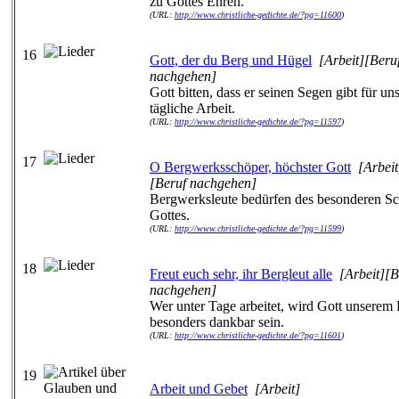
zu Gottes Ehren.
(URL:
http://www.christliche-gedichte.de/?pg=11600
)
16
Gott, der du Berg und Hügel
[Arbeit][Beru
nachgehen]
Gott bitten, dass er seinen Segen gibt für un
tägliche Arbeit.
(URL:
http://www.christliche-gedichte.de/?pg=11597
)
17
O Bergwerksschöper, höchster Gott
[Arbeit
[Beruf nachgehen]
Bergwerksleute bedürfen des besonderen Sc
Gottes.
(URL:
http://www.christliche-gedichte.de/?pg=11599
)
18
Freut euch sehr, ihr Bergleut alle
[Arbeit][B
nachgehen]
Wer unter Tage arbeitet, wird Gott unserem
besonders dankbar sein.
(URL:
http://www.christliche-gedichte.de/?pg=11601
)
19
Arbeit und Gebet
[Arbeit]