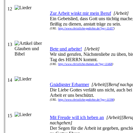
12
Zur Arbeit winkt mir mein Beruf
[Arbeit]
Ein Gebetslied, dass Gott uns tüchtig mache
fleißig zu dienen, anstatt träge zu sein.
(URL:
http://www.christliche-gedichte.de/?pg=11437
)
13
Bete und arbeite!
[Arbeit]
Wir sind gerufen, Nächstenliebe zu üben, bi
Tag des HERRN kommt.
(URL:
http://www.christliche-themen.de/?pg=11468
)
14
Gnädigster Erbarmer
[Arbeit][Beruf nachg
Die Liebe Gottes verläßt uns nicht, auch bei
Arbeit er uns beschützt.
(URL:
http://www.christliche-gedichte.de/?pg=11598
)
15
Mit Freude will ich heben an
[Arbeit][Beru
nachgehen]
Der Segen für die Arbeit ist gegeben, geschi