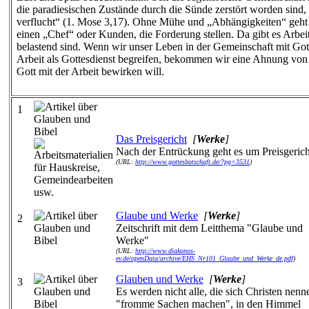
die paradiesischen Zustände durch die Sünde zerstört worden sind, 
verflucht“ (1. Mose 3,17). Ohne Mühe und „Abhängigkeiten“ geht
einen „Chef“ oder Kunden, die Forderung stellen. Da gibt es Arbeit
belastend sind. Wenn wir unser Leben in der Gemeinschaft mit Got
Arbeit als Gottesdienst begreifen, bekommen wir eine Ahnung vo
Gott mit der Arbeit bewirken will.
1
Das Preisgericht
[
Werke
]
Nach der Entrückung geht es um Preisgerich
(URL:
http://www.gottesbotschaft.de/?pg=3531
)
Glaube und Werke
[
Werke
]
2
Zeitschrift mit dem Leitthema "Glaube und
Werke"
(URL:
http://www.diakonos-
ev.de/openData/archive/EHS_Nr101_Glaube_und_Werke_de.pdf
)
Glauben und Werke
[
Werke
]
3
Es werden nicht alle, die sich Christen nen
"fromme Sachen machen", in den Himmel