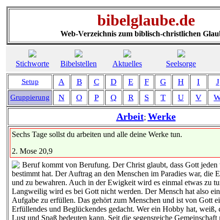
bibelglaube.de
Web-Verzeichnis zum biblisch-christlichen Gla
Stichworte
Bibelstellen
Aktuelles
Seelsorge
A
B
C
D
E
F
G
H
I
J
Setup
N
O
P
Q
R
S
T
U
V
Gruppierung
Arbeit
Werke
;
Sechs Tage sollst du arbeiten und alle deine Werke tun.
2. Mose 20,9
Beruf kommt von Berufung. Der Christ glaubt, dass Gott jeden
bestimmt hat. Der Auftrag an den Menschen im Paradies war, die 
und zu bewahren. Auch in der Ewigkeit wird es einmal etwas zu tu
Langweilig wird es bei Gott nicht werden. Der Mensch hat also ei
Aufgabe zu erfüllen. Das gehört zum Menschen und ist von Gott ei
Erfüllendes und Beglückendes gedacht. Wer ein Hobby hat, weiß, 
Lust und Spaß bedeuten kann. Seit die segensreiche Gemeinschaft 