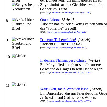
der Bundeswehr, die nicht anderes als ein
Zugeständnis an den Gleichheitswahn des
Genderismus sind.
(URL:
http://www.christliche-impulse.de/?pg=2242
)
Ora et labora
[Arbeit]
8
Arbeiten hat im Reich Gottes keinen Sinn o
das "vorherige" Gebet!!!
(URL:
http://www.gottesbotschaft.de/?pg=2925
)
Das gute Teil erwählen!
[Arbeit]
9
Andacht zu Lukas 10,41-42
(URL:
http://www.gottesbotschaft.de/?pg=3434
)
10
In deinem Namen, Jesu Christ
[
Werke
]
Ein Morgenlied, mit dem wir alle unsere
Geschäfte des Tages in Jesu Hände legen.
(URL:
http://www.christliche-gedichte.de/?pg=10457
)
11
Walts Gott, mein Werk ich lasse
[Arbeit]
Ein Dankeslied, das am Feierabend im Gebe
zurücksieht auf Gottes treues Walten.
(URL:
http://www.christliche-gedichte.de/?pg=11318
)