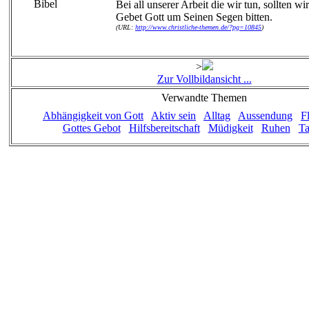
Bei all unserer Arbeit die wir tun, sollten wi
Gebet Gott um Seinen Segen bitten.
(URL:
http://www.christliche-themen.de/?pg=10845
)
>
Zur Vollbildansicht ...
Verwandte Themen
Abhängigkeit von Gott
Aktiv sein
Alltag
Aussendung
F
Gottes Gebot
Hilfsbereitschaft
Müdigkeit
Ruhen
Ta