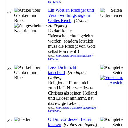
pg=12739
)
Ein Wort an Prediger und
37
Verantwortungsträger in
Gottes Reich
[Gottes
Heiligkeit]
Es darf keine
"Menschenlehre" gelehrt
werden, sondern letztlich
muss die Predigt von Gott
selbst kommen!!!
(URL:
http://www.gottesbotschaft.de/?
pg=2791
)
Lass Dich nicht
38
täuschen!
[Heiligkeit
Gottes]
Religionen führen nicht
zum Heil. Nur wer Jesus
Christus als seinen Heiland
und Erlöser annimmt, hat
das ewige Leben.
(URL:
http://www.christliche-themen.de/?
pg=10689
)
O Du, vor dessen Feuer-
39
blicken
[Gottes Heiligkeit]