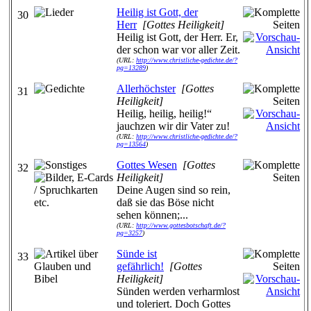
Heilig ist Gott, der
30
Herr
[Gottes Heiligkeit]
Heilig ist Gott, der Herr. Er,
der schon war vor aller Zeit.
(URL:
http://www.christliche-gedichte.de/?
pg=13289
)
Allerhöchster
[Gottes
31
Heiligkeit]
Heilig, heilig, heilig!“
jauchzen wir dir Vater zu!
(URL:
http://www.christliche-gedichte.de/?
pg=13564
)
Gottes Wesen
[Gottes
32
Heiligkeit]
Deine Augen sind so rein,
daß sie das Böse nicht
sehen können;...
(URL:
http://www.gottesbotschaft.de/?
pg=3257
)
Sünde ist
33
gefährlich!
[Gottes
Heiligkeit]
Sünden werden verharmlost
und toleriert. Doch Gottes