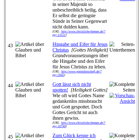
in seiner Majestät so
unbeschreiblich heilig, dass
Er selbst die geringste
Sünde in Seiner Gegenwart
nicht dulden kann.
(URL:
http://www.christliche-themen.de/?
pg=13121
)
Hingabe und Eifer für Jesus
43
Christus
[Gottes Heiligkeit]
Grundvoraussetzungen über
die Hingabe und den Eifer
für Jesus Christus zu leben.
(URL:
http://www.gottesbotschaft.de/?
pg=2042
)
Gott lässt sich nicht
44
spotten!
[Heiligkeit Gottes]
Wie oft wird Gottes Name
gedankenlos missbraucht
und Gott gespottet. Doch
Gottes Gericht ist auch
ihnen gewiss.
(URL:
http://www.christliche-themen.de/?
pg=10740
)
Zum Glück kenne ich
45