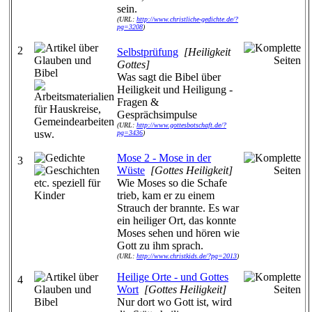
sein.
(URL:
http://www.christliche-gedichte.de/?
pg=3208
)
2
Selbstprüfung
[Heiligkeit
Gottes]
Was sagt die Bibel über
Heiligkeit und Heiligung -
Fragen &
Gesprächsimpulse
(URL:
http://www.gottesbotschaft.de/?
pg=3436
)
Mose 2 - Mose in der
3
Wüste
[Gottes Heiligkeit]
Wie Moses so die Schafe
trieb, kam er zu einem
Strauch der brannte. Es war
ein heiliger Ort, das konnte
Moses sehen und hören wie
Gott zu ihm sprach.
(URL:
http://www.christkids.de/?pg=2013
)
Heilige Orte - und Gottes
4
Wort
[Gottes Heiligkeit]
Nur dort wo Gott ist, wird