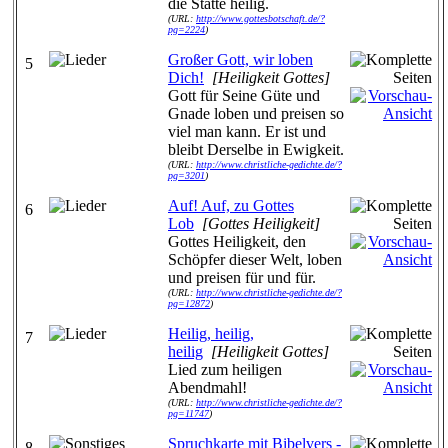
die Stätte heilig.
(URL:
http://www.gottesbotschaft.de/?
pg=2224
)
Großer Gott, wir loben
5
Dich!
[Heiligkeit Gottes]
Gott für Seine Güte und
Gnade loben und preisen so
viel man kann. Er ist und
bleibt Derselbe in Ewigkeit.
(URL:
http://www.christliche-gedichte.de/?
pg=3201
)
Auf! Auf, zu Gottes
6
Lob
[Gottes Heiligkeit]
Gottes Heiligkeit, den
Schöpfer dieser Welt, loben
und preisen für und für.
(URL:
http://www.christliche-gedichte.de/?
pg=12872
)
Heilig, heilig,
7
heilig
[Heiligkeit Gottes]
Lied zum heiligen
Abendmahl!
(URL:
http://www.christliche-gedichte.de/?
pg=11747
)
Spruchkarte mit Bibelvers -
8