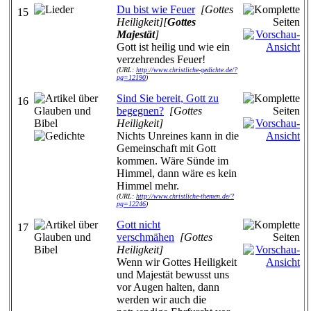
Du bist wie Feuer
[Gottes
15
Heiligkeit][
Gottes
Majestät
]
Gott ist heilig und wie ein
verzehrendes Feuer!
(URL:
http://www.christliche-gedichte.de/?
pg=12190
)
Sind Sie bereit, Gott zu
16
begegnen?
[Gottes
Heiligkeit]
Nichts Unreines kann in die
Gemeinschaft mit Gott
kommen. Wäre Sünde im
Himmel, dann wäre es kein
Himmel mehr.
(URL:
http://www.christliche-themen.de/?
pg=12246
)
Gott nicht
17
verschmähen
[Gottes
Heiligkeit]
Wenn wir Gottes Heiligkeit
und Majestät bewusst uns
vor Augen halten, dann
werden wir auch die