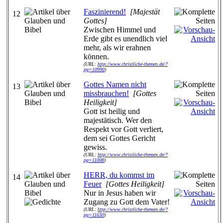
Faszinierend!
[Majestät
12
Gottes]
Zwischen Himmel und
Erde gibt es unendlich viel
mehr, als wir erahnen
können.
(URL:
http://www.christliche-themen.de/?
pg=10990
)
Gottes Namen nicht
13
missbrauchen!
[Gottes
Heiligkeit]
Gott ist heilig und
majestätisch. Wer den
Respekt vor Gott verliert,
dem sei Gottes Gericht
gewiss.
(URL:
http://www.christliche-themen.de/?
pg=11008
)
HERR, du kommst im
14
Feuer
[Gottes Heiligkeit]
Nur in Jesus haben wir
Zugang zu Gott dem Vater!
(URL:
http://www.christliche-themen.de/?
pg=11630
)