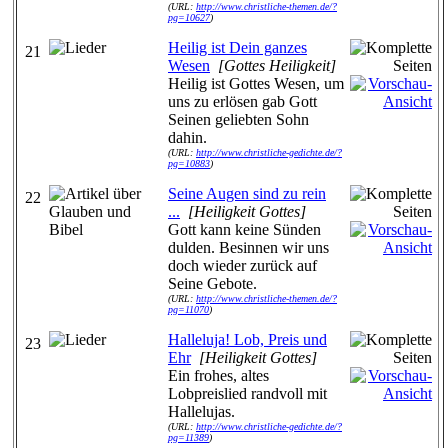
(URL:
http://www.christliche-themen.de/?
pg=10627
)
Heilig ist Dein ganzes
21
Wesen
[Gottes Heiligkeit]
Heilig ist Gottes Wesen, um
uns zu erlösen gab Gott
Seinen geliebten Sohn
dahin.
(URL:
http://www.christliche-gedichte.de/?
pg=10883
)
Seine Augen sind zu rein
22
...
[Heiligkeit Gottes]
Gott kann keine Sünden
dulden. Besinnen wir uns
doch wieder zurück auf
Seine Gebote.
(URL:
http://www.christliche-themen.de/?
pg=11070
)
Halleluja! Lob, Preis und
23
Ehr
[Heiligkeit Gottes]
Ein frohes, altes
Lobpreislied randvoll mit
Hallelujas.
(URL:
http://www.christliche-gedichte.de/?
pg=11389
)