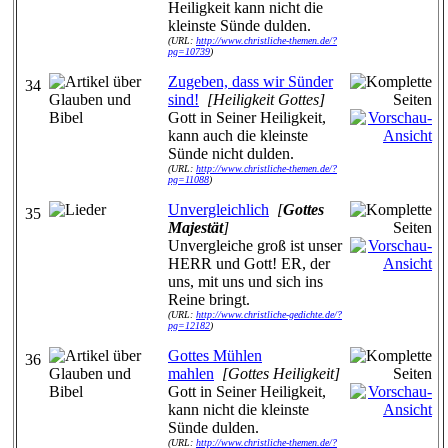
Heiligkeit kann nicht die
kleinste Sünde dulden.
(URL:
http://www.christliche-themen.de/?
pg=10739
)
Zugeben, dass wir Sünder
34
sind!
[Heiligkeit Gottes]
Gott in Seiner Heiligkeit,
kann auch die kleinste
Sünde nicht dulden.
(URL:
http://www.christliche-themen.de/?
pg=11088
)
Unvergleichlich
[
Gottes
35
Majestät
]
Unvergleiche groß ist unser
HERR und Gott! ER, der
uns, mit uns und sich ins
Reine bringt.
(URL:
http://www.christliche-gedichte.de/?
pg=12182
)
Gottes Mühlen
36
mahlen
[Gottes Heiligkeit]
Gott in Seiner Heiligkeit,
kann nicht die kleinste
Sünde dulden.
(URL:
http://www.christliche-themen.de/?