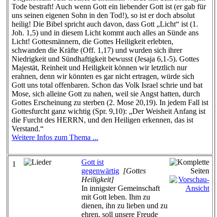
Tode bestraft! Auch wenn Gott ein liebender Gott ist (er gab für
uns seinen eigenen Sohn in den Tod!), so ist er doch absolut
heilig! Die Bibel spricht auch davon, dass Gott „Licht“ ist (1.
Joh. 1,5) und in diesem Licht kommt auch alles an Sünde ans
Licht! Gottesmännern, die Gottes Heiligkeit erlebten,
schwanden die Kräfte (Off. 1,17) und wurden sich ihrer
Niedrigkeit und Sündhaftigkeit bewusst (Jesaja 6,1-5). Gottes
Majestät, Reinheit und Heiligkeit können wir letztlich nur
erahnen, denn wir könnten es gar nicht ertragen, würde sich
Gott uns total offenbaren. Schon das Volk Israel schrie und bat
Mose, sich alleine Gott zu nahen, weil sie Angst hatten, durch
Gottes Erscheinung zu sterben (2. Mose 20,19). In jedem Fall ist
Gottesfurcht ganz wichtig (Spr. 9,10): „Der Weisheit Anfang ist
die Furcht des HERRN, und den Heiligen erkennen, das ist
Verstand.“
Weitere Infos zum Thema ...
Gott ist
1
gegenwärtig
[Gottes
Heiligkeit]
In innigster Gemeinschaft
mit Gott leben. Ihm zu
dienen, ihn zu lieben und zu
ehren, soll unsere Freude