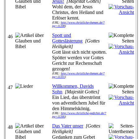
Jesus!
[Majestät Gottes]
Wohl dem, der Jesus
Christus, den Heiland und
Erlöser kennt.
(URL:
http://www.christliche-themen.de/?
pg=11208
)
Spott und
46
Gotteslästerung
[Gottes
Heiligkeit]
Gott lässt sich nicht spotten.
Spötter werden vor Gottes
Gericht zur Rechenschaft
gezogen!
(URL:
http://www.christliche-themen.de/?
pg=11331
)
Willkommen, Davids
47
Sohn
[Majestät Gottes]
Ein Lied, das überströmt
von adventlichem Jubel für
den Himmelskönig.
(URL:
http://www.christliche-gedichte.de/?
pg=11346
)
Das Vater unser
[Gottes
48
Heiligkeit]
Gedanken zum Gebet