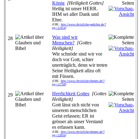
König
[Heiligkeit Gottes]
Heilig ist unser HERR.
IHM sei aller Dank und
Ehre.
(URL:
http://www.christliche-gedichte.de/?
pg=12414
)
Was sind wir
28
Menschen?
[Gottes
Heiligkeit]
Wie schnöde sind wir vor
doch vor Gott, schier
unerträglich, denn wir treten
Seine Heiligkeit allzu oft
mit Füssen.
(URL:
http://www.christliche-themen.de/?
pg=12758
)
Herrlichkeit Gottes
[Gottes
29
Heiligkeit]
Gott lässt sich nicht von
unserem menschlichen
Geist erfassen; ER ist
grösser als unser Verstand
es erfassen kann.
(URL:
http://www.christliche-themen.de/?
pg=12816
)