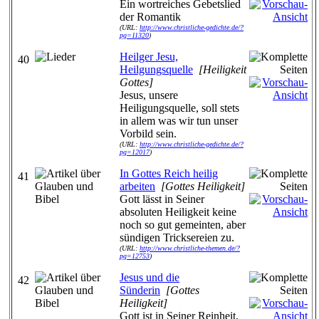
Ein wortreiches Gebetslied
der Romantik
(URL:
http://www.christliche-gedichte.de/?
pg=11320
)
Heilger Jesu,
40
Heilgungsquelle
[Heiligkeit
Gottes]
Jesus, unsere
Heiligungsquelle, soll stets
in allem was wir tun unser
Vorbild sein.
(URL:
http://www.christliche-gedichte.de/?
pg=12017
)
In Gottes Reich heilig
41
arbeiten
[Gottes Heiligkeit]
Gott lässt in Seiner
absoluten Heiligkeit keine
noch so gut gemeinten, aber
sündigen Tricksereien zu.
(URL:
http://www.christliche-themen.de/?
pg=12753
)
Jesus und die
42
Sünderin
[Gottes
Heiligkeit]
Gott ist in Seiner Reinheit,