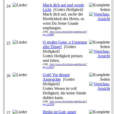
Mach dich auf und werde
24
Licht
[Gottes Heiligkeit]
Mach dich auf, suche die
Herrlichkeit des Herrn, so
wirst Du Seine Gnade
empfangen.
(URL:
http://www.christliche-gedichte.de/?
pg=11968
)
O großer Geist, o Ursprung
25
aller Dinge!
[Gottes
Heiligkeit]
Gottes Heiligkeit preisen
und loben.
(URL:
http://www.christliche-gedichte.de/?
pg=12322
)
Gott! Vor dessen
26
Angesichte
[Gottes
Heiligkeit]
Gottes Wesen ist voll
Heiligkeit, die keine Sünde
dulden kann.
(URL:
http://www.christliche-gedichte.de/?
pg=12378
)
Heilig ist Gott, unser
27