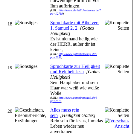
notwendige Ehrfurcht vor
Ihm aufbringen.
(URL:
http://www.christliche-themen.de/?
pg=12789
)
Spruchkarte mit Bibelvers
18
1. Samuel 2, 2
[Gottes
Heiligkeit]
Es ist niemand heilig wie
der HERR, außer dir ist
keiner,
(URL:
http://www.gottesbotschaft.de/?
pg=2652
)
Spruchkarte zur Heiligkeit
19
und Reinheit Jesu
[Gottes
Heiligkeit]
Sein Haupt aber und sein
Haar war weiß wie weiße
Wolle
(URL:
http://www.gottesbotschaft.de/?
pg=2810
)
Alles muss rein
20
sein
[Heiligkeit Gottes]
Rein sein für Jesus, Ihm das
Leben wieder neu
anvertrauen.