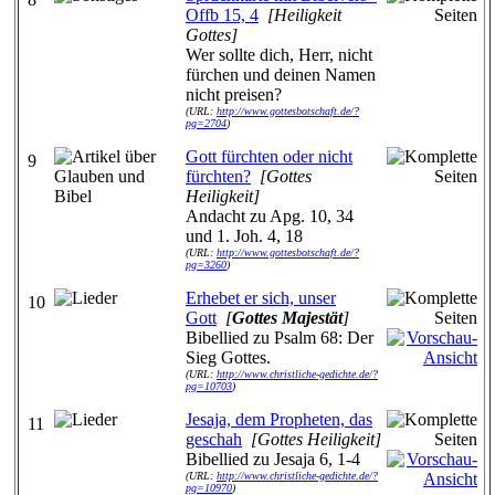
Offb 15, 4
[Heiligkeit
Gottes]
Wer sollte dich, Herr, nicht
fürchen und deinen Namen
nicht preisen?
(URL:
http://www.gottesbotschaft.de/?
pg=2704
)
Gott fürchten oder nicht
9
fürchten?
[Gottes
Heiligkeit]
Andacht zu Apg. 10, 34
und 1. Joh. 4, 18
(URL:
http://www.gottesbotschaft.de/?
pg=3260
)
Erhebet er sich, unser
10
Gott
[
Gottes Majestät
]
Bibellied zu Psalm 68: Der
Sieg Gottes.
(URL:
http://www.christliche-gedichte.de/?
pg=10703
)
Jesaja, dem Propheten, das
11
geschah
[Gottes Heiligkeit]
Bibellied zu Jesaja 6, 1-4
(URL:
http://www.christliche-gedichte.de/?
pg=10970
)