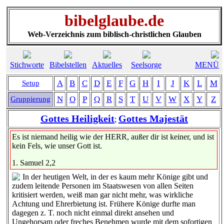
bibelglaube.de
Web-Verzeichnis zum biblisch-christlichen Glauben
Stichworte
Bibelstellen
Aktuelles
Seelsorge
MENÜ
A
B
C
D
E
F
G
H
I
J
K
L
M
Setup
N
O
P
Q
R
S
T
U
V
W
X
Y
Z
Gruppierung
Gottes Heiligkeit
Gottes Majestät
;
Es ist niemand heilig wie der HERR, außer dir ist keiner, und ist
kein Fels, wie unser Gott ist.
1. Samuel 2,2
In der heutigen Welt, in der es kaum mehr Könige gibt und
zudem leitende Personen im Staatswesen von allen Seiten
kritisiert werden, weiß man gar nicht mehr, was wirkliche
Achtung und Ehrerbietung ist. Frühere Könige durfte man
dagegen z. T. noch nicht einmal direkt ansehen und
Ungehorsam oder freches Benehmen wurde mit dem sofortigen