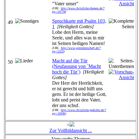
"Vater unser"
(URL:
http://www.christliche-themen.de/?
pg=10778
)
Spruchkarte mit Psalm 103,
49
1
[Heiligkeit Gottes]
Lobe den Herrn, meine
Seele, und alles was in mir
ist Seinen heiligen Namen!
(URL:
http://www.gottesbotschaft.de/?
pg=2323
)
Macht auf die Tür
50
(Neufassung von ´Macht
hoch die Tür´)
[Heiligkeit
Gottes]
Der Herr der Herrlichkeit,
er ist gerecht und hilft uns
gern. Er ist der heilige Gott,
lobt und preist den Vater,
der uns schuf.
(URL:
http://www.christliche-gedichte.de/?
pg=10596
)
>
Zur Vollbildansicht ...
Verwandte Themen