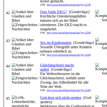
locker gemacht.
(URL:
http://www.christliche-impulse.de/?pg=2178
)
Quo Vadis EKG?
[Genderlüge]
42
Kirchliche Orientierungshilfen
müssen sich an der Bibel
orientieren. Die EKD macht es
umgekehrt.
(URL:
http://www.christliche-impulse.de/?pg=2226
)
43
Sex im Kindergarten
[Genderlüge]
Sexuelle Übergriffe unter Kindern
nehmen erheblich zu
(URL:
http://www.christliche-impulse.de/?pg=2243
)
Gleichmacherei macht
44
unfrei
[Genderlüge]
Für Weltverbesserer ist die
Gleichmacherei, notfalls unter
Zwang, das Allheilmittel für alle
Nöte der Welt.
(URL:
http://www.christliche-impulse.de/?pg=2246
)
Gott lässt sich nicht spotten
[Gott
45
spotten]
Wehklagen über die Gottlosigkeit in