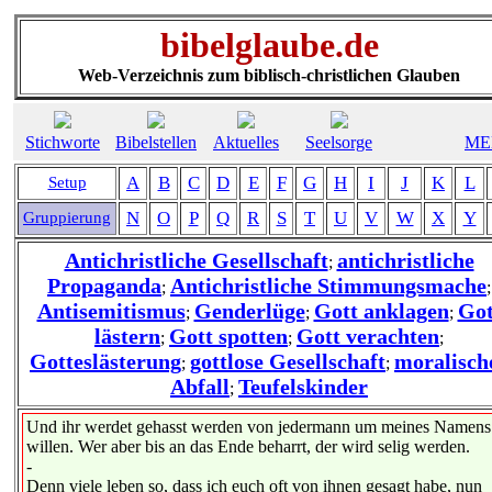
bibelglaube.de
Web-Verzeichnis zum biblisch-christlichen Glauben
Stichworte
Bibelstellen
Aktuelles
Seelsorge
ME
A
B
C
D
E
F
G
H
I
J
K
L
Setup
N
O
P
Q
R
S
T
U
V
W
X
Y
Gruppierung
Antichristliche Gesellschaft
antichristliche
;
Propaganda
Antichristliche Stimmungsmache
;
;
Antisemitismus
Genderlüge
Gott anklagen
Got
;
;
;
lästern
Gott spotten
Gott verachten
;
;
;
Gotteslästerung
gottlose Gesellschaft
moralisch
;
;
Abfall
Teufelskinder
;
Und ihr werdet gehasst werden von jedermann um meines Namens
willen. Wer aber bis an das Ende beharrt, der wird selig werden.
-
Denn viele leben so, dass ich euch oft von ihnen gesagt habe, nun