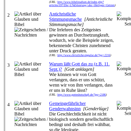
(URL:
http://www.bibelstudium.de/index.php?
articles/597/Die+L%E4sterung+des+Heiligen+Geistes
)
Antichristliche
2
Stimmungsmache
[Antichristliche
Stimmungsmache]
Die Irrlehren des Zeitgeistes
gewinnen an Durchsetzungkraft,
wodurch, wie die Beispiele zeigen,
bekennende Christen zunehmend
unter Druck geraten.
(URL:
http://www.christliche-impulse.de/?pg=2216
)
Warum läßt Gott das zu (z.B. 11.
3
Sept.)?
[Gott anklagen]
Wie können wir von Gott
verlangen, dass er uns schützt,
wenn wir von ihm verlangen, dass
er uns in Ruhe lässt?
(URL:
http://www.gottesbotschaft.de/?pg=2186
)
Gemeingefährlicher
4
Genderwahnsinn
[Genderlüge]
Die Geschlechtlichkeit ist nicht
biologisch sondern gesellschaftlich
bedingt und deshalb frei wählbar,
so die Ideologie.