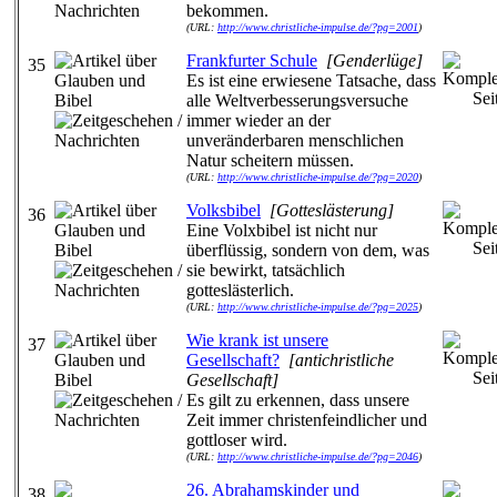
bekommen.
(URL:
http://www.christliche-impulse.de/?pg=2001
)
Frankfurter Schule
[Genderlüge]
35
Es ist eine erwiesene Tatsache, dass
alle Weltverbesserungsversuche
immer wieder an der
unveränderbaren menschlichen
Natur scheitern müssen.
(URL:
http://www.christliche-impulse.de/?pg=2020
)
Volksbibel
[Gotteslästerung]
36
Eine Volxbibel ist nicht nur
überflüssig, sondern von dem, was
sie bewirkt, tatsächlich
gotteslästerlich.
(URL:
http://www.christliche-impulse.de/?pg=2025
)
Wie krank ist unsere
37
Gesellschaft?
[antichristliche
Gesellschaft]
Es gilt zu erkennen, dass unsere
Zeit immer christenfeindlicher und
gottloser wird.
(URL:
http://www.christliche-impulse.de/?pg=2046
)
26. Abrahamskinder und
38