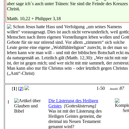
aber sage ich´s auch unter Tränen: Sie sind die Feinde des Kreuzes
Christi.
Matth. 10,22 + Philipper 3,18
Schon Jesus hatte Hass und Verfolgung „um seines Namens
willen“ vorausgesagt. Dies ist auch nicht verwunderlich, weil gottl
Menschen nach ihren eigenen Vorstellungen leben wollen und Gott
Gebote für sie nur störend sind. Vor allem „zimmern“ sich solche
Leute gerne eine eigene „Wohlfühlreligion“ zurecht, in der man so
leben kann wie man will – und mit der biblischen Botschaft eckt m
da naturgemäß an. Letztlich gilt (Matth. 12,30): „Wer nicht mit mir
ist, der ist gegen mich; und wer nicht mit mir sammelt, der zerstreut
Man kann also nur für Christus sein – oder letztlich gegen Christus
(„Anti“-Christ)
1-50
87
[
1
] [
2
]
Anzahl:
Die Lästerung des Heiligen
1
Geistes
[Gotteslästerung]
Was ist mit der Lästerung des
Heiligen Geistes gemeint, die
dreimal im Neuen Testament
genannt wird?