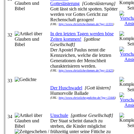
Gotteslästerung
[Gotteslästerung]
Gott lässt sich nicht spotten. Spötter
werden vor Gottes Gericht zur
Rechenschaft gezogen!
(URL:
http://www.christliche-themen.de/?pg=11331
)
In den letzten Tagen werden böse
32
Zeiten kommen!
[gottlose
Gesellschaft]
Der Apostel Paulus nennt die
Kennzeichen, welche die letzten
Generationen der Menschheit
charakterisieren werden.
(URL:
http://www.christliche-themen.de/?pg=11425
)
33
Der Huschwadel
[Gott lästern]
Humorvolle Ballade
(URL:
http://www.christliche-gedichte.de/?pg=13446
)
Unschule
[gottlose Gesellschaft]
34
Der Staat scheint danach zu
streben, die Kinder möglichst
frühzeitig unter seine Fittiche zu