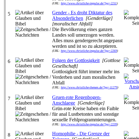
(URL:
http://www.christliche-impulse.de/?pg=2211
)
Gender - Es droht Diktatur des
5
Absonderlichen
[Genderlüge]
[moralischer Abfall]
Die Bevölkerung eines ganzen
Landes soll umerzogen werden.
Alles muss gendergerecht angepasst
werden und ist so zu akzeptieren.
(URL:
http://www.christliche-impulse.de/?pg=2269
)
Folgen der Gottlosigkeit
[Gottlose
6
Gesellschaft]
Gottlosigkeit führt immer mehr ins
Verderben und zum moralischen
Abfall
(URL:
http://www.christliche-themen.de/?pg=11279
)
Gruen-rote Regenbogen-
7
Anschlaege
[Genderlüge]
Grün-rote Kreise haben ein Faible
für anal Lustbetontes und sonstige
sexuelle Fehlprogrammierungen.
(URL:
http://www.christliche-impulse.de/?pg=2239
)
Homophilie - Die Grenze der
8