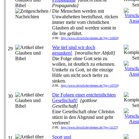
Propaganda]
Die Menschen werden mit
Unwahrheiten beeinflusst, rücken
immer mehr vom christlichen
Glauben ab und werden somit in
die Irre geführt.
(URL:
http://www.christliche-themen.de/?pg=10450
)
Wie tief sind wir doch
29
gesunken!
[moralischer Abfall]
Die Folge ohne Gott sein zu
wollen, ist deutlich zu erkennen.
Umkehr zu Gott, ist die einzige
Hilfe um nicht noch tiefer zu
sinken.
(URL:
http://www.christliche-themen.de/?pg=10759
)
Die Folgen einer entchristlichten
30
Gesellschaft!
[gottlose
Gesellschaft]
Eine Gesellschaft ohne Christus
stürzt in den Abgrund und geht
verloren!
(URL:
http://www.christliche-themen.de/?pg=11137
)
Spott und
31