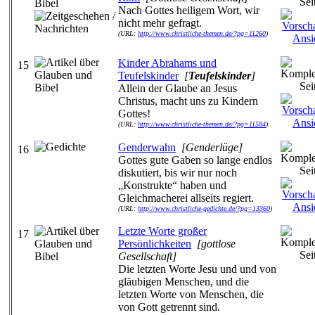
Nach Gottes heiligem Wort, wir
nicht mehr gefragt.
(URL:
http://www.christliche-themen.de/?pg=11260
)
Kinder Abrahams und
15
Teufelskinder
[
Teufelskinder
]
Allein der Glaube an Jesus
Christus, macht uns zu Kindern
Gottes!
(URL:
http://www.christliche-themen.de/?pg=11584
)
Genderwahn
[Genderlüge]
16
Gottes gute Gaben so lange endlos
diskutiert, bis wir nur noch
„Konstrukte“ haben und
Gleichmacherei allseits regiert.
(URL:
http://www.christliche-gedichte.de/?pg=13360
)
Letzte Worte großer
17
Persönlichkeiten
[gottlose
Gesellschaft]
Die letzten Worte Jesu und und von
gläubigen Menschen, und die
letzten Worte von Menschen, die
von Gott getrennt sind.