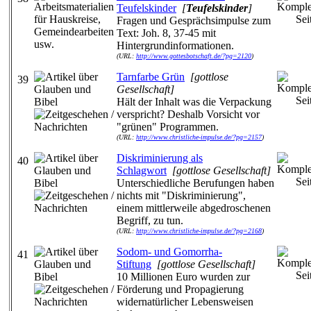
Teufelskinder
[
Teufelskinder
]
Fragen und Gesprächsimpulse zum
Text: Joh. 8, 37-45 mit
Hintergrundinformationen.
(URL:
http://www.gottesbotschaft.de/?pg=2120
)
Tarnfarbe Grün
[gottlose
39
Gesellschaft]
Hält der Inhalt was die Verpackung
verspricht? Deshalb Vorsicht vor
"grünen" Programmen.
(URL:
http://www.christliche-impulse.de/?pg=2157
)
Diskriminierung als
40
Schlagwort
[gottlose Gesellschaft]
Unterschiedliche Berufungen haben
nichts mit "Diskriminierung",
einem mittlerweile abgedroschenen
Begriff, zu tun.
(URL:
http://www.christliche-impulse.de/?pg=2168
)
Sodom- und Gomorrha-
41
Stiftung
[gottlose Gesellschaft]
10 Millionen Euro wurden zur
Förderung und Propagierung
widernatürlicher Lebensweisen