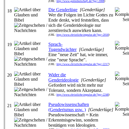
(URL:
http://www.gottesbotschaft.de/?pg=2008
)
Die Genderlüge
[Genderlüge]
18
Wer die Folgen im Lichte Gottes zu
Ende denkt, wird feststellen, dass
sich die Genderideologie nur
zerstörerisch auswirken kann.
(URL:
http://www.christliche-impulse.de/?pg=2018
)
Sprach-
19
Tugendwächter
[Genderlüge]
Eine "neue Zeit" hat, wie immer,
eine "neue Sprache".
(URL:
http://www.christliche-impulse.de/?pg=2217
)
Wider die
20
Genderideologie
[Genderlüge]
Gefordert wird nicht mehr nur
Toleranz, sondern Akzeptanz.
(URL:
http://www.christliche-impulse.de/?pg=2248
)
Pseudowissenschaften
21
(Genderismus usw. )
[Genderlüge]
Pseudowissenschaft = Kein
Erkenntnisgewinn, sondern
bestätigen von Ideologien.