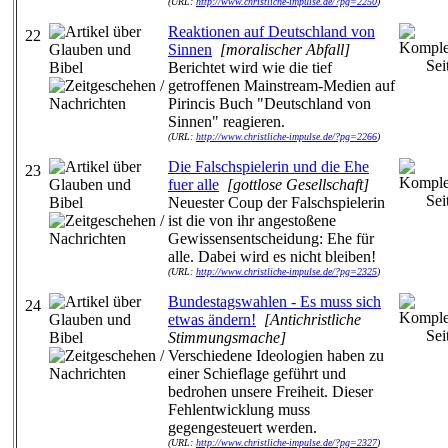
(URL:
http://www.christliche-impulse.de/?pg=2250
)
Reaktionen auf Deutschland von
22
Sinnen
[moralischer Abfall]
Berichtet wird wie die tief
getroffenen Mainstream-Medien auf
Pirincis Buch "Deutschland von
Sinnen" reagieren.
(URL:
http://www.christliche-impulse.de/?pg=2266
)
Die Falschspielerin und die Ehe
23
fuer alle
[gottlose Gesellschaft]
Neuester Coup der Falschspielerin
ist die von ihr angestoßene
Gewissensentscheidung: Ehe für
alle. Dabei wird es nicht bleiben!
(URL:
http://www.christliche-impulse.de/?pg=2325
)
Bundestagswahlen - Es muss sich
24
etwas ändern!
[Antichristliche
Stimmungsmache]
Verschiedene Ideologien haben zu
einer Schieflage geführt und
bedrohen unsere Freiheit. Dieser
Fehlentwicklung muss
gegengesteuert werden.
(URL:
http://www.christliche-impulse.de/?pg=2327
)