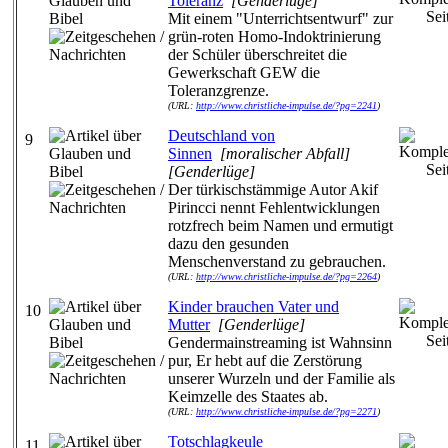
Toleranz
[Genderlüge]
Mit einem "Unterrichtsentwurf" zur
grün-roten Homo-Indoktrinierung
der Schüler überschreitet die
Gewerkschaft GEW die
Toleranzgrenze.
(URL:
http://www.christliche-impulse.de/?pg=2241
)
Deutschland von
9
Sinnen
[moralischer Abfall]
[Genderlüge]
Der türkischstämmige Autor Akif
Pirincci nennt Fehlentwicklungen
rotzfrech beim Namen und ermutigt
dazu den gesunden
Menschenverstand zu gebrauchen.
(URL:
http://www.christliche-impulse.de/?pg=2264
)
Kinder brauchen Vater und
10
Mutter
[Genderlüge]
Gendermainstreaming ist Wahnsinn
pur, Er hebt auf die Zerstörung
unserer Wurzeln und der Familie als
Keimzelle des Staates ab.
(URL:
http://www.christliche-impulse.de/?pg=2271
)
Totschlagkeule
11