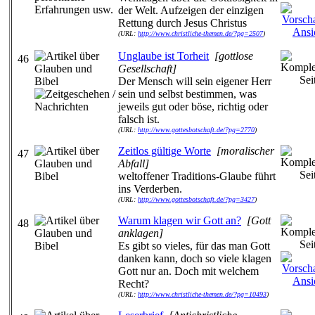
der Welt. Aufzeigen der einzigen
Rettung durch Jesus Christus
(URL:
http://www.christliche-themen.de/?pg=2507
)
Unglaube ist Torheit
[gottlose
46
Gesellschaft]
Der Mensch will sein eigener Herr
sein und selbst bestimmen, was
jeweils gut oder böse, richtig oder
falsch ist.
(URL:
http://www.gottesbotschaft.de/?pg=2770
)
Zeitlos gültige Worte
[moralischer
47
Abfall]
weltoffener Traditions-Glaube führt
ins Verderben.
(URL:
http://www.gottesbotschaft.de/?pg=3427
)
Warum klagen wir Gott an?
[Gott
48
anklagen]
Es gibt so vieles, für das man Gott
danken kann, doch so viele klagen
Gott nur an. Doch mit welchem
Recht?
(URL:
http://www.christliche-themen.de/?pg=10493
)