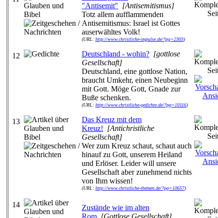
"Antisemit"
[Antisemitismus]
Totz allem aufflammenden
Antisemitismus: Israel ist Gottes
auserwähltes Volk!
(URL:
http://www.christliche-impulse.de/?pg=2303
)
Deutschland - wohin?
[gottlose
12
Gesellschaft]
Deutschland, eine gottlose Nation,
braucht Umkehr, einen Neubeginn
mit Gott. Möge Gott, Gnade zur
Buße schenken.
(URL:
http://www.christliche-gedichte.de/?pg=10116
)
Das Kreuz mit dem
13
Kreuz!
[Antichristliche
Gesellschaft]
Wer zum Kreuz schaut, schaut auch
hinauf zu Gott, unserem Heiland
und Erlöser. Leider will unsere
Gesellschaft aber zunehmend nichts
von Ihm wissen!
(URL:
http://www.christliche-themen.de/?pg=10657
)
14
Zustände wie im alten
Rom
[Gottlose Gesellschaft]