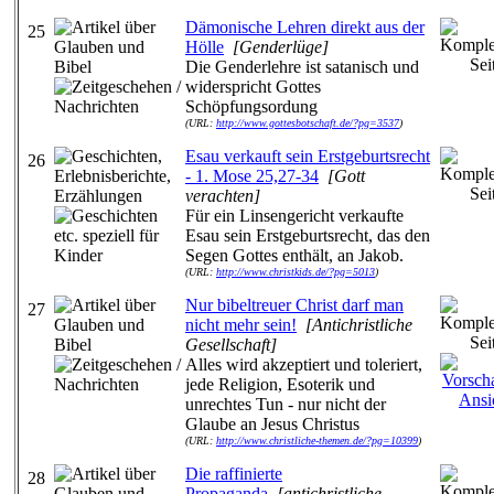
Dämonische Lehren direkt aus der
25
Hölle
[Genderlüge]
Die Genderlehre ist satanisch und
widerspricht Gottes
Schöpfungsordung
(URL:
http://www.gottesbotschaft.de/?pg=3537
)
Esau verkauft sein Erstgeburtsrecht
26
- 1. Mose 25,27-34
[Gott
verachten]
Für ein Linsengericht verkaufte
Esau sein Erstgeburtsrecht, das den
Segen Gottes enthält, an Jakob.
(URL:
http://www.christkids.de/?pg=5013
)
Nur bibeltreuer Christ darf man
27
nicht mehr sein!
[Antichristliche
Gesellschaft]
Alles wird akzeptiert und toleriert,
jede Religion, Esoterik und
unrechtes Tun - nur nicht der
Glaube an Jesus Christus
(URL:
http://www.christliche-themen.de/?pg=10399
)
Die raffinierte
28
Propaganda
[antichristliche