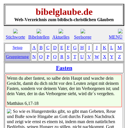
bibelglaube.de
Web-Verzeichnis zum biblisch-christlichen Glauben
Stichworte
Bibelstellen
Aktuelles
Seelsorge
MENÜ
A
B
C
D
E
F
G
H
I
J
K
L
M
Setup
N
O
P
Q
R
S
T
U
V
W
X
Y
Z
Gruppierung
Fasten
Wenn du aber fastest, so salbe dein Haupt und wasche dein
Gesicht, damit du dich nicht vor den Leuten zeigst mit deinem
Fasten, sondern vor deinem Vater, der im Verborgenen ist; und
dein Vater, der in das Verborgene sieht, wird dir´s vergelten.
Matthäus 6,17-18
So wie es Hungerstreiks gibt, so gibt man Gebeten, Reue
und Buße sowie Hingabe an Gott durchs Fasten Nachdruck
und zeigt wie ernst es einem ist, indem man dem natürlichen
Bedürfnis, seinen Hunger zu stillen, nicht nachkommt. Gott