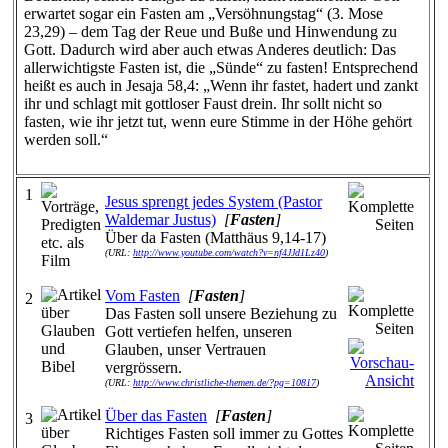
erwartet sogar ein Fasten am „Versöhnungstag“ (3. Mose
23,29) – dem Tag der Reue und Buße und Hinwendung zu
Gott. Dadurch wird aber auch etwas Anderes deutlich: Das
allerwichtigste Fasten ist, die „Sünde“ zu fasten! Entsprechend
heißt es auch in Jesaja 58,4: „Wenn ihr fastet, hadert und zankt
ihr und schlagt mit gottloser Faust drein. Ihr sollt nicht so
fasten, wie ihr jetzt tut, wenn eure Stimme in der Höhe gehört
werden soll.“
1
Jesus sprengt jedes System (Pastor
Waldemar Justus)
[
Fasten
]
Über da Fasten (Matthäus 9,14-17)
(URL:
http://www.youtube.com/watch?v=nf4JJd1Lz40
)
Vom Fasten
[
Fasten
]
2
Das Fasten soll unsere Beziehung zu
Gott vertiefen helfen, unseren
Glauben, unser Vertrauen
vergrössern.
(URL:
http://www.christliche-themen.de/?pg=10817
)
Über das Fasten
[
Fasten
]
3
Richtiges Fasten soll immer zu Gottes