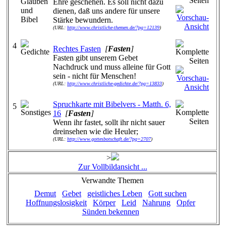
Ehre geschehen. Es soll nicht dazu
dienen, daß uns andere für unsere
Stärke bewundern.
(URL:
http://www.christliche-themen.de/?pg=12139
)
4
Rechtes Fasten
[
Fasten
]
Fasten gibt unserem Gebet
Nachdruck und muss alleine für Gott
sein - nicht für Menschen!
(URL:
http://www.christliche-gedichte.de/?pg=13833
)
Spruchkarte mit Bibelvers - Matth. 6,
5
16
[
Fasten
]
Wenn ihr fastet, sollt ihr nicht sauer
dreinsehen wie die Heuler;
(URL:
http://www.gottesbotschaft.de/?pg=2707
)
>
Zur Vollbildansicht ...
Verwandte Themen
Demut
Gebet
geistliches Leben
Gott suchen
Hoffnungslosigkeit
Körper
Leid
Nahrung
Opfer
Sünden bekennen