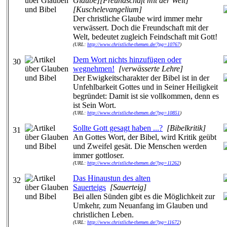
Glaube][Freundschaft mit der Welt]
[Kuschelevangelium]
Der christliche Glaube wird immer mehr
verwässert. Doch die Freundschaft mit der
Welt, bedeutet zugleich Feindschaft mit Gott!
(URL:
http://www.christliche-themen.de/?pg=10767
)
Dem Wort nichts hinzufügen oder
30
wegnehmen!
[verwässerte Lehre]
Der Ewigkeitscharakter der Bibel ist in der
Unfehlbarkeit Gottes und in Seiner Heiligkeit
begründet: Damit ist sie vollkommen, denn es
ist Sein Wort.
(URL:
http://www.christliche-themen.de/?pg=10851
)
Sollte Gott gesagt haben ...?
[Bibelkritik]
31
An Gottes Wort, der Bibel, wird Kritik geübt
und Zweifel gesät. Die Menschen werden
immer gottloser.
(URL:
http://www.christliche-themen.de/?pg=11262
)
Das Hinaustun des alten
32
Sauerteigs
[Sauerteig]
Bei allen Sünden gibt es die Möglichkeit zur
Umkehr, zum Neuanfang im Glauben und
christlichen Leben.
(URL:
http://www.christliche-themen.de/?pg=11672
)