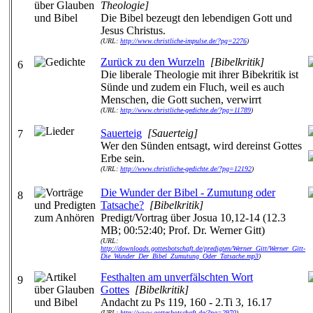
Theologie]
Die Bibel bezeugt den lebendigen Gott und
Jesus Christus.
(URL:
http://www.christliche-impulse.de/?pg=2276
)
Zurück zu den Wurzeln
[Bibelkritik]
6
Die liberale Theologie mit ihrer Bibekritik ist
Sünde und zudem ein Fluch, weil es auch
Menschen, die Gott suchen, verwirrt
(URL:
http://www.christliche-gedichte.de/?pg=11789
)
Sauerteig
[Sauerteig]
7
Wer den Sünden entsagt, wird dereinst Gottes
Erbe sein.
(URL:
http://www.christliche-gedichte.de/?pg=12192
)
Die Wunder der Bibel - Zumutung oder
8
Tatsache?
[Bibelkritik]
Predigt/Vortrag über Josua 10,12-14 (12.3
MB; 00:52:40; Prof. Dr. Werner Gitt)
(URL:
http://downloads.gottesbotschaft.de/predigten/Werner_Gitt/Werner_Gitt-
Die_Wunder_Der_Bibel_Zumutung_Oder_Tatsache.mp3
)
Festhalten am unverfälschten Wort
9
Gottes
[Bibelkritik]
Andacht zu Ps 119, 160 - 2.Ti 3, 16.17
(URL:
http://www.gottesbotschaft.de/?pg=2970
)