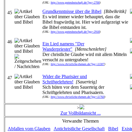
(URL:
http://www.gottesbotschaft.de/?pg=2700
)
Grundkenntnisse über die Bibel
[Bibelkritik]
45
Es wird immer wieder behauptet, dass die
Bibel fragwürdig ist. Hier wird aufgezeigt wie
die Bibel entstanden ist.
(URL:
http://www.gottesbotschaft.de/?pg=2918
)
46
Ein Lied namens "Der
Wanderpriester"
[Menschenlehre]
Der christliche Glaube wird mit allem Mitteln
versucht zu untergraben!
(URL:
http://www.christliche-themen.de/?pg=11307
)
Wider die Pharisäer und
47
Schriftgelehrten!
[Sauerteig]
Sich hüten vor dem Sauerteig der
Schriftgelehrten und Pharisaäern.
(URL:
http://www.christliche-themen.de/?pg=11760
)
>
Zur Vollbildansicht ...
Verwandte Themen
Abfallen vom Glauben
Antichristliche Gesellschaft
Bibel
Exist