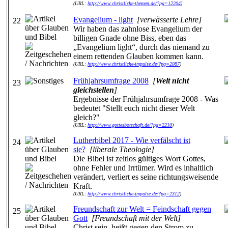
(URL:
http://www.christliche-themen.de/?pg=12204
)
Evangelium - light
[verwässerte Lehre]
22
Wir haben das zahnlose Evangelium der
billigen Gnade ohne Biss, eben das
„Evangelium light“, durch das niemand zu
einem rettenden Glauben kommen kann.
(URL:
http://www.christliche-impulse.de/?pg=2087
)
Frühjahrsumfrage 2008
[
Welt nicht
23
gleichstellen
]
Ergebnisse der Frühjahrsumfrage 2008 - Was
bedeutet "Stellt euch nicht dieser Welt
gleich?"
(URL:
http://www.gottesbotschaft.de/?pg=2210
)
Lutherbibel 2017 - Wie verfälscht ist
24
sie?
[liberale Theologie]
Die Bibel ist zeitlos gültiges Wort Gottes,
ohne Fehler und Irrtümer. Wird es inhaltlich
verändert, verliert es seine richtungsweisende
Kraft.
(URL:
http://www.christliche-impulse.de/?pg=2312
)
Freundschaft zur Welt = Feindschaft gegen
25
Gott
[Freundschaft mit der Welt]
Christ sein, heißt gegen den Strom zu