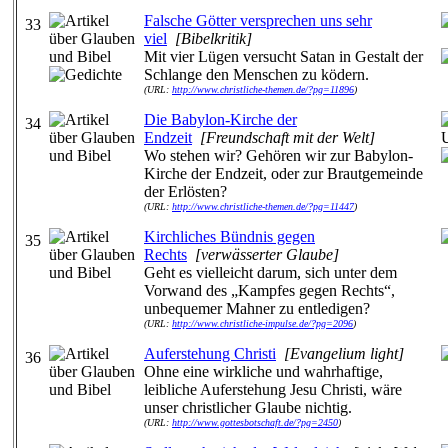
Falsche Götter versprechen uns sehr
33
viel
[Bibelkritik]
Mit vier Lügen versucht Satan in Gestalt der
Schlange den Menschen zu ködern.
(URL:
http://www.christliche-themen.de/?pg=11896
)
Die Babylon-Kirche der
34
Endzeit
[Freundschaft mit der Welt]
Wo stehen wir? Gehören wir zur Babylon-
Kirche der Endzeit, oder zur Brautgemeinde
der Erlösten?
(URL:
http://www.christliche-themen.de/?pg=11447
)
Kirchliches Bündnis gegen
35
Rechts
[verwässerter Glaube]
Geht es vielleicht darum, sich unter dem
Vorwand des „Kampfes gegen Rechts“,
unbequemer Mahner zu entledigen?
(URL:
http://www.christliche-impulse.de/?pg=2096
)
Auferstehung Christi
[Evangelium light]
36
Ohne eine wirkliche und wahrhaftige,
leibliche Auferstehung Jesu Christi, wäre
unser christlicher Glaube nichtig.
(URL:
http://www.gottesbotschaft.de/?pg=2450
)