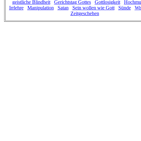
geistliche Blindheit
Gerichtstag Gottes
Gottlosigkeit
Hochmu
Irrlehre
Manipulation
Satan
Sein wollen wie Gott
Sünde
Wis
Zeitgeschehen