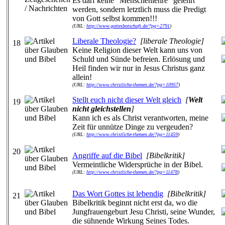
Es darf keine "Menschenlehre" gelehrt
werden, sondern letztlich muss die Predigt
von Gott selbst kommen!!!
(URL:
http://www.gottesbotschaft.de/?pg=2791
)
Liberale Theologie?
[liberale Theologie]
18
Keine Religion dieser Welt kann uns von
Schuld und Sünde befreien. Erlösung und
Heil finden wir nur in Jesus Christus ganz
allein!
(URL:
http://www.christliche-themen.de/?pg=10957
)
Stellt euch nicht dieser Welt gleich
[
Welt
19
nicht gleichstellen
]
Kann ich es als Christ verantworten, meine
Zeit für unnütze Dinge zu vergeuden?
(URL:
http://www.christliche-themen.de/?pg=11459
)
20
Angriffe auf die Bibel
[Bibelkritik]
Vermeintliche Widersprüche in der Bibel.
(URL:
http://www.christliche-themen.de/?pg=11478
)
Das Wort Gottes ist lebendig
[Bibelkritik]
21
Bibelkritik beginnt nicht erst da, wo die
Jungfrauengeburt Jesu Christi, seine Wunder,
die sühnende Wirkung Seines Todes.