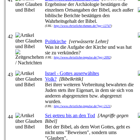
Ergebnisse der Archäologie bestätigen die
einzelnen Ortsangaben der Bibel, auch außer
biblische Berichte bestätigen den
Wahrheitsgehalt der Bibel.
(URL:
http://www.christliche-themen.de/?pg=12747
)
42
Politkirche
[verwässerte Lehre]
Was ist die Aufgabe der Kirche und was hat
sie zu verkünden?
(URL:
http://www.christliche-impulse.de/?pg=2092
)
Israel - Gottes auserwähltes
43
Volk?
[Bibelkritik]
Bei ihrer weiteren Verbreitung bewahrten die
Juden stets ihre Eigenart, in dem sie sich von
anderen abgegrenzten bzw. abgegrenzt
wurden.
(URL:
http://www.christliche-impulse.de/?pg=2121
)
Sei getreu bis an den Tod
[Angriffe gegen
44
Bibel]
Bei der Bibel, als dem Wort Gottes, geht es
nicht ums "Beweisen", sondern ums
"Glauben".