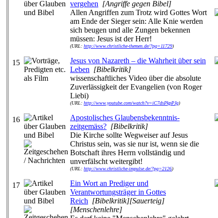
vergehen
[Angriffe gegen Bibel]
Allen Angriffen zum Trotz wird Gottes Wort
am Ende der Sieger sein: Alle Knie werden
sich beugen und alle Zungen bekennen
müssen: Jesus ist der Herr!
(URL:
http://www.christliche-themen.de/?pg=11729
)
Jesus von Nazareth – die Wahrheit über sein
15
Leben
[Bibelkritik]
wissenschaftliches Video über die absolute
Zuverlässigkeit der Evangelien (von Roger
Liebi)
(URL:
http://www.youtube.com/watch?v=iC7dsPkpPJg
)
Apostolisches Glaubensbekenntnis-
16
zeitgemäss?
[Bibelkritik]
Die Kirche sollte Wegweiser auf Jesus
Christus sein, was sie nur ist, wenn sie die
Botschaft ihres Herrn vollständig und
unverfälscht weitergibt!
(URL:
http://www.christliche-impulse.de/?pg=2126
)
Ein Wort an Prediger und
17
Verantwortungsträger in Gottes
Reich
[Bibelkritik][Sauerteig]
[Menschenlehre]