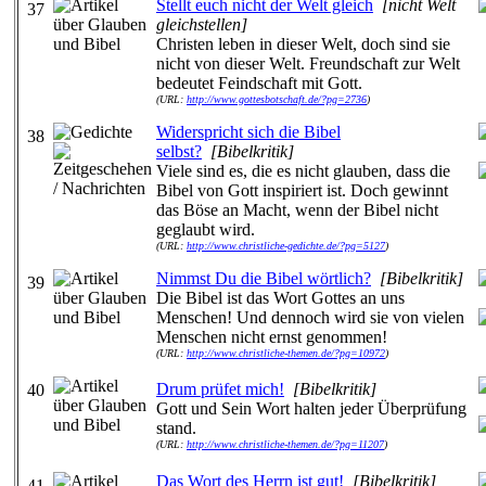
Stellt euch nicht der Welt gleich
[nicht Welt
37
gleichstellen]
Christen leben in dieser Welt, doch sind sie
nicht von dieser Welt. Freundschaft zur Welt
bedeutet Feindschaft mit Gott.
(URL:
http://www.gottesbotschaft.de/?pg=2736
)
Widerspricht sich die Bibel
38
selbst?
[Bibelkritik]
Viele sind es, die es nicht glauben, dass die
Bibel von Gott inspiriert ist. Doch gewinnt
das Böse an Macht, wenn der Bibel nicht
geglaubt wird.
(URL:
http://www.christliche-gedichte.de/?pg=5127
)
Nimmst Du die Bibel wörtlich?
[Bibelkritik]
39
Die Bibel ist das Wort Gottes an uns
Menschen! Und dennoch wird sie von vielen
Menschen nicht ernst genommen!
(URL:
http://www.christliche-themen.de/?pg=10972
)
Drum prüfet mich!
[Bibelkritik]
40
Gott und Sein Wort halten jeder Überprüfung
stand.
(URL:
http://www.christliche-themen.de/?pg=11207
)
Das Wort des Herrn ist gut!
[Bibelkritik]
41