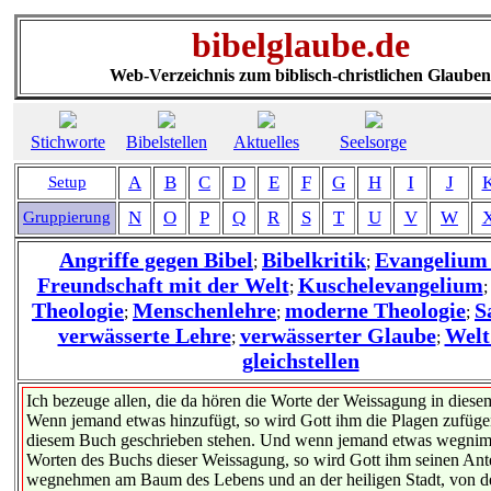
bibelglaube.de
Web-Verzeichnis zum biblisch-christlichen Glauben
Stichworte
Bibelstellen
Aktuelles
Seelsorge
A
B
C
D
E
F
G
H
I
J
Setup
N
O
P
Q
R
S
T
U
V
W
Gruppierung
Angriffe gegen Bibel
Bibelkritik
Evangelium 
;
;
Freundschaft mit der Welt
Kuschelevangelium
;
Theologie
Menschenlehre
moderne Theologie
S
;
;
;
verwässerte Lehre
verwässerter Glaube
Welt
;
;
gleichstellen
Ich bezeuge allen, die da hören die Worte der Weissagung in dies
Wenn jemand etwas hinzufügt, so wird Gott ihm die Plagen zufügen
diesem Buch geschrieben stehen. Und wenn jemand etwas wegni
Worten des Buchs dieser Weissagung, so wird Gott ihm seinen Ante
wegnehmen am Baum des Lebens und an der heiligen Stadt, von d