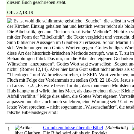
diesem Buch geschrieben steht.
Off. 22,18-19
Es ist wohl die schlimmste geistliche „Seuche“, die selbst in wei
der Kirchen Einzug gehalten hat und letztlich weiter reicht als bloß
Die Bibelkritik, genannt "historisch-kritische Methode". Nicht zu 
mit der Form der "Bibelkritik", die Texte vergleicht und versucht, d
Sinn biblischer Aussagen im Glauben zu erfassen. Schon Martin Lut
sich Verdrehungen von Gottes Wort entgegen. Gottes heiliges Wort
diese Art der historisch-kritischen Methode zerrupft, was z. T. zu ir
Behauptungen führt. Das nur, um die Bibel den eigenen Gedanken
Wünschen „anzupassen“. Gottes Wort sagt zwar selbst: „Segnet und
nicht“ (Römer 12,14). Aber hier kann Gott selbst nicht anders als s
"Theologen" und Wahrheitsverdreher, die SEIN Wort verdrehen, u
Fluch mit Folge der Verdammnis zu stellen (Off. 22,18-19). Jesus sa
in Lukas 17,2: „Es wäre besser für ihn, dass man einen Mühlstein 
Hals hängte und würfe ihn ins Meer, als dass er einen dieser Klein
Abfall verführt.“ Möge dies allen, die Gottes Wort eigenen Vorstel
anpassen und dies auch noch so lehren, eine Warnung sein! Gott w
letzte Wort sprechen – nicht sogenannte „Wissenschaftler“, die tats
falsche Bibelausleger sind!
Grundkenntnisse über die Bibel
[Bibelkritik]
1
Die Bibel wird oft als ein Produkt