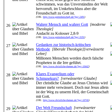
schwimmen, was das Unverständins der Welt
hervorruft, im Umkehrschluss aber die
Freundschaft zu Gott ist.
(URL:
http://www.gottesbotschaft.de/?pg=2491
)
Wahrer Mensch und wahrer Gott
[moderne
26
Theologie]
Andacht zu Kolosser 2,8-9
(URL:
http://www.gottesbotschaft.de/?pg=3191
)
Gedanken zur historisch-kritischen
27
Methode
[liberale Theologie][verwässerte
Lehre]
Millionen Menschen werden durch falsche
Propheten in die Irre geführt.
(URL:
http://www.christliche-themen.de/?pg=10442
)
Klares Evangelium oder
28
Schmusekurs?
[verwässerter Glaube]
Der christliche Glaube an Jesus Christus wird
immer mehr verwässert. Doch nur Jesus allein
ist der Weg zu unserm Heil, der Gemeinschaft
mit Gott.
(URL:
http://www.christliche-themen.de/?pg=10745
)
Der Welt Freundschaft
[verwässerter
29