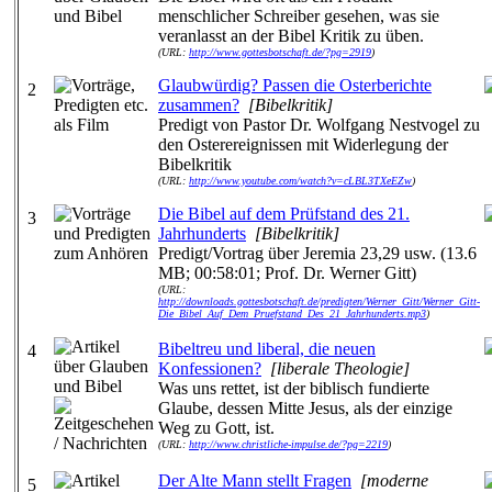
menschlicher Schreiber gesehen, was sie
veranlasst an der Bibel Kritik zu üben.
(URL:
http://www.gottesbotschaft.de/?pg=2919
)
Glaubwürdig? Passen die Osterberichte
2
zusammen?
[Bibelkritik]
Predigt von Pastor Dr. Wolfgang Nestvogel zu
den Osterereignissen mit Widerlegung der
Bibelkritik
(URL:
http://www.youtube.com/watch?v=cLBL3TXeEZw
)
Die Bibel auf dem Prüfstand des 21.
3
Jahrhunderts
[Bibelkritik]
Predigt/Vortrag über Jeremia 23,29 usw. (13.6
MB; 00:58:01; Prof. Dr. Werner Gitt)
(URL:
http://downloads.gottesbotschaft.de/predigten/Werner_Gitt/Werner_Gitt-
Die_Bibel_Auf_Dem_Pruefstand_Des_21_Jahrhunderts.mp3
)
Bibeltreu und liberal, die neuen
4
Konfessionen?
[liberale Theologie]
Was uns rettet, ist der biblisch fundierte
Glaube, dessen Mitte Jesus, als der einzige
Weg zu Gott, ist.
(URL:
http://www.christliche-impulse.de/?pg=2219
)
Der Alte Mann stellt Fragen
[moderne
5