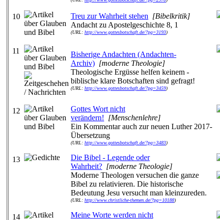
Treu zur Wahrheit stehen
[Bibelkritik]
10
Andacht zu Apostelgeschichte 8, 1
(URL:
http://www.gottesbotschaft.de/?pg=3193
)
11
Bisherige Andachten (Andachten-
Archiv)
[moderne Theologie]
Theologische Ergüsse helfen keinem -
biblische klare Botschaften sind gefragt!
(URL:
http://www.gottesbotschaft.de/?pg=3459
)
Gottes Wort nicht
12
verändern!
[Menschenlehre]
Ein Kommentar auch zur neuen Luther 2017-
Übersetzung
(URL:
http://www.gottesbotschaft.de/?pg=3483
)
Die Bibel - Legende oder
13
Wahrheit?
[moderne Theologie]
Moderne Theologen versuchen die ganze
Bibel zu relativieren. Die historische
Bedeutung Jesu versucht man kleinzureden.
(URL:
http://www.christliche-themen.de/?pg=10188
)
Meine Worte werden nicht
14