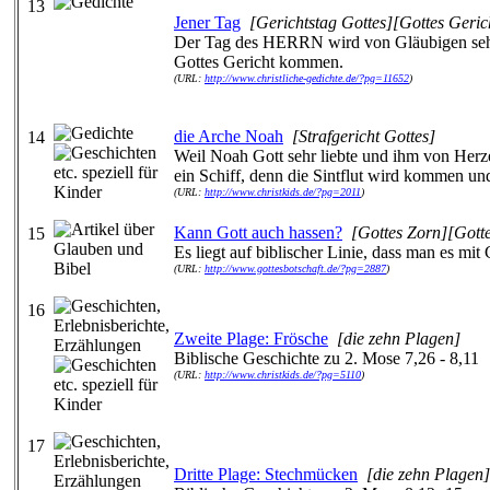
13
Jener Tag
[Gerichtstag Gottes][Gottes Ger
Der Tag des HERRN wird von Gläubigen sehnl
Gottes Gericht kommen.
(URL:
http://www.christliche-gedichte.de/?pg=11652
)
die Arche Noah
[Strafgericht Gottes]
14
Weil Noah Gott sehr liebte und ihm von Herze
ein Schiff, denn die Sintflut wird kommen und 
(URL:
http://www.christkids.de/?pg=2011
)
Kann Gott auch hassen?
[Gottes Zorn][Gotte
15
Es liegt auf biblischer Linie, dass man es mit
(URL:
http://www.gottesbotschaft.de/?pg=2887
)
16
Zweite Plage: Frösche
[die zehn Plagen]
Biblische Geschichte zu 2. Mose 7,26 - 8,11
(URL:
http://www.christkids.de/?pg=5110
)
17
Dritte Plage: Stechmücken
[die zehn Plagen]