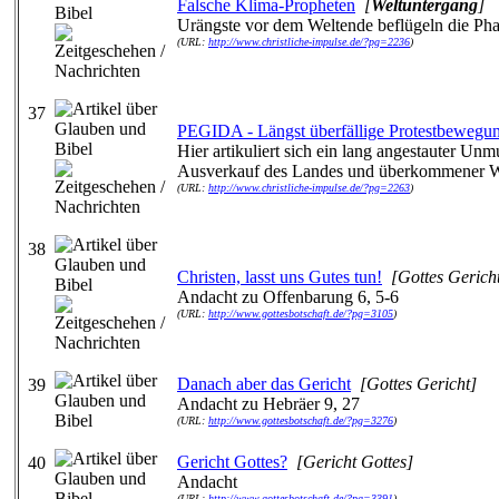
Falsche Klima-Propheten
[
Weltuntergang
]
Urängste vor dem Weltende beflügeln die Pha
(URL:
http://www.christliche-impulse.de/?pg=2236
)
37
PEGIDA - Längst überfällige Protestbewegu
Hier artikuliert sich ein lang angestauter Unm
Ausverkauf des Landes und überkommener W
(URL:
http://www.christliche-impulse.de/?pg=2263
)
38
Christen, lasst uns Gutes tun!
[Gottes Gerich
Andacht zu Offenbarung 6, 5-6
(URL:
http://www.gottesbotschaft.de/?pg=3105
)
Danach aber das Gericht
[Gottes Gericht]
39
Andacht zu Hebräer 9, 27
(URL:
http://www.gottesbotschaft.de/?pg=3276
)
Gericht Gottes?
[Gericht Gottes]
40
Andacht
(URL:
http://www.gottesbotschaft.de/?pg=3391
)