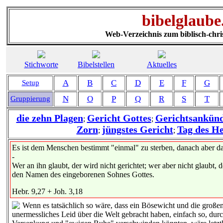
bibelglaube
Web-Verzeichnis zum biblisch-chri
Stichworte
Bibelstellen
Aktuelles
A
B
C
D
E
F
G
Setup
N
O
P
Q
R
S
T
Gruppierung
die zehn Plagen
Gericht Gottes
Gerichtsankün
;
;
Zorn
jüngstes Gericht
Tag des H
;
;
Es ist dem Menschen bestimmt "einmal" zu sterben, danach aber da
-
Wer an ihn glaubt, der wird nicht gerichtet; wer aber nicht glaubt, d
den Namen des eingeborenen Sohnes Gottes.
Hebr. 9,27 + Joh. 3,18
Wenn es tatsächlich so wäre, dass ein Bösewicht und die großen
unermessliches Leid über die Welt gebracht haben, einfach so, durc