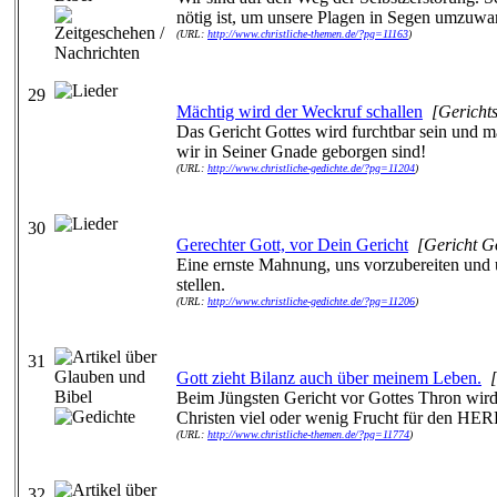
nötig ist, um unsere Plagen in Segen umzuwa
(URL:
http://www.christliche-themen.de/?pg=11163
)
29
Mächtig wird der Weckruf schallen
[Gerichts
Das Gericht Gottes wird furchtbar sein und m
wir in Seiner Gnade geborgen sind!
(URL:
http://www.christliche-gedichte.de/?pg=11204
)
30
Gerechter Gott, vor Dein Gericht
[Gericht G
Eine ernste Mahnung, uns vorzubereiten und 
stellen.
(URL:
http://www.christliche-gedichte.de/?pg=11206
)
31
Gott zieht Bilanz auch über meinem Leben.
Beim Jüngsten Gericht vor Gottes Thron wird
Christen viel oder wenig Frucht für den HE
(URL:
http://www.christliche-themen.de/?pg=11774
)
32