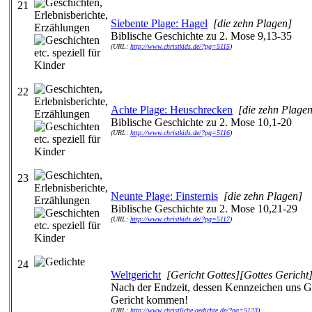
21
Siebente Plage: Hagel
[die zehn Plagen]
Biblische Geschichte zu 2. Mose 9,13-35
(URL:
http://www.christkids.de/?pg=5115
)
22
Achte Plage: Heuschrecken
[die zehn Plage
Biblische Geschichte zu 2. Mose 10,1-20
(URL:
http://www.christkids.de/?pg=5116
)
23
Neunte Plage: Finsternis
[die zehn Plagen]
Biblische Geschichte zu 2. Mose 10,21-29
(URL:
http://www.christkids.de/?pg=5117
)
24
Weltgericht
[Gericht Gottes][Gottes Gericht]
Nach der Endzeit, dessen Kennzeichen uns Go
Gericht kommen!
(URL:
http://www.christliche-gedichte.de/?pg=5123
)