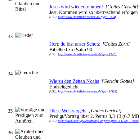
Jesus wird wiederkommen!
[Gottes Gericht]
Jesu Kommen wird so überraschend erfolgen w
(URL:
http://www.christliche-themen.de/?pg=12304
)
33
Herr, du bist unser Schutz
[Gottes Zorn]
Bibellied zu Psalm 90
(URL:
http://www.christliche-gedichte.de/?pg=13223
)
34
Wie zu den Zeiten Noahs
[Gericht Gottes]
Endzeitgedicht
(URL:
http://www.christliche-gedichte.de/?pg=14116
)
Diese Welt vergeht
[Gottes Gericht]
35
Predigt/Vortrag über 2. Petrus 3,3-13 (6.7 MB;
(URL:
http://downloads.gottesbotschaft.de/predigten/23.11.08_J.Tsch
36