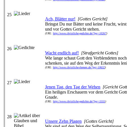
25
Ach, Blätter nur!
[Gottes Gericht]
Bringst Du nur Bätter und keine Frucht, wir
und vor Gottes Gericht stehen.
(URL:
http://www.christliche-gedichte.de/?pg=10267
)
26
Wacht endlich auf!
[Strafgericht Gottes]
Wie lange schaut Gott den Verblendeten noc
schenken, sie auf den Weg der Erkenntnis len
(URL:
http://www.christliche-themen.de/?pg=10632
)
27
Jenen Tag, den Tag der Wehen
[Gericht Gott
Ein heiliges Erschauern vor dem Gericht Gott
Gnade.
(URL:
http://www.christliche-gedichte.de/?pg=11111
)
28
Unsere Zehn Plagen
[Gottes Gericht]
Wir sind auf den Weg der Selbstzerstörung. S