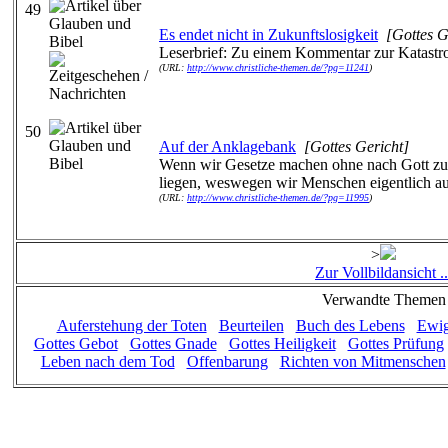
49
Es endet nicht in Zukunftslosigkeit
[Gottes G
Leserbrief: Zu einem Kommentar zur Katastro
(URL:
http://www.christliche-themen.de/?pg=11241
)
50
Auf der Anklagebank
[Gottes Gericht]
Wenn wir Gesetze machen ohne nach Gott zu 
liegen, weswegen wir Menschen eigentlich a
(URL:
http://www.christliche-themen.de/?pg=11995
)
>
Zur Vollbildansicht ..
Verwandte Themen
Auferstehung der Toten
Beurteilen
Buch des Lebens
Ewig
Gottes Gebot
Gottes Gnade
Gottes Heiligkeit
Gottes Prüfung
Leben nach dem Tod
Offenbarung
Richten von Mitmenschen