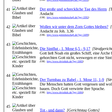
Der große und schreckliche Tag des Herrn
[
41
Andacht
(URL:
http://www.gottesbotschaft.de/?pg=3392
)
Wollen wir unter dem Zorn Gottes bleiben?
[
42
Andacht zu Joh. 3,36
(URL:
http://www.gottesbotschaft.de/?pg=3499
)
43
Die Sintflut - 1. Mose 6,5 - 9,17
[Strafgerich
Gott ließ Noah ein großes Schiff, eine Arch
gehorchten Gott nicht, weswegen er eine Sint
(URL:
http://www.christkids.de/?pg=5003
)
44
Der Turmbau zu Babel - 1. Mose 11, 1-9
[St
Die Menschen hatten Gott vergessen und wol
bauen. Doch Gott verwirrte ihre Sprache.
(URL:
http://www.christkids.de/?pg=5004
)
45
Tot - und dann?
[Gerichtstag Gottes]