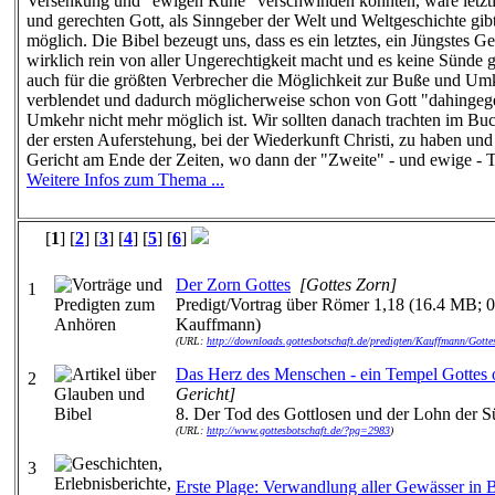
Versenkung und "ewigen Ruhe" verschwinden könnten, wäre letztlic
und gerechten Gott, als Sinngeber der Welt und Weltgeschichte gib
möglich. Die Bibel bezeugt uns, dass es ein letztes, ein Jüngstes Ge
wirklich rein von aller Ungerechtigkeit macht und es keine Sünde g
auch für die größten Verbrecher die Möglichkeit zur Buße und Umke
verblendet und dadurch möglicherweise schon von Gott "dahinge
Umkehr nicht mehr möglich ist. Wir sollten danach trachten im Bu
der ersten Auferstehung, bei der Wiederkunft Christi, zu haben un
Gericht am Ende der Zeiten, wo dann der "Zweite" - und ewige - T
Weitere Infos zum Thema ...
[
1
] [
2
] [
3
] [
4
] [
5
] [
6
]
Der Zorn Gottes
[Gottes Zorn]
1
Predigt/Vortrag über Römer 1,18 (16.4 MB; 
Kauffmann)
(URL:
http://downloads.gottesbotschaft.de/predigten/Kauffmann/Go
Das Herz des Menschen - ein Tempel Gottes o
2
Gericht]
8. Der Tod des Gottlosen und der Lohn der S
(URL:
http://www.gottesbotschaft.de/?pg=2983
)
3
Erste Plage: Verwandlung aller Gewässer in B