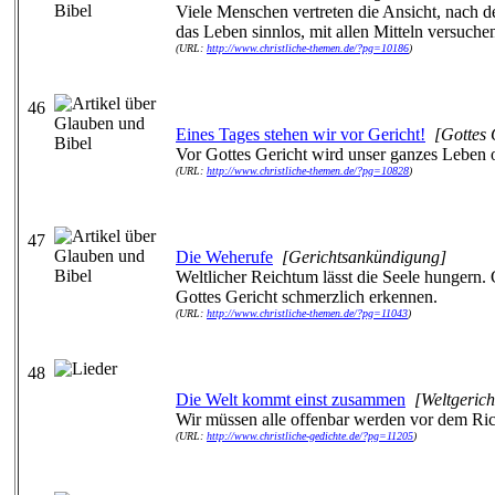
Viele Menschen vertreten die Ansicht, nach dem
das Leben sinnlos, mit allen Mitteln versuche
(URL:
http://www.christliche-themen.de/?pg=10186
)
46
Eines Tages stehen wir vor Gericht!
[Gottes 
Vor Gottes Gericht wird unser ganzes Leben o
(URL:
http://www.christliche-themen.de/?pg=10828
)
47
Die Weherufe
[Gerichtsankündigung]
Weltlicher Reichtum lässt die Seele hungern. 
Gottes Gericht schmerzlich erkennen.
(URL:
http://www.christliche-themen.de/?pg=11043
)
48
Die Welt kommt einst zusammen
[Weltgerich
Wir müssen alle offenbar werden vor dem Rich
(URL:
http://www.christliche-gedichte.de/?pg=11205
)