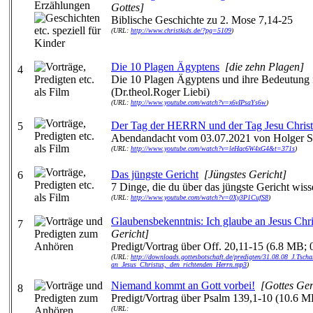
Gottes]
Biblische Geschichte zu 2. Mose 7,14-25
(URL:
http://www.christkids.de/?pg=5109
)
Die 10 Plagen Ägyptens
[die zehn Plagen]
4
Die 10 Plagen Ägyptens und ihre Bedeutung f
(Dr.theol.Roger Liebi)
(URL:
http://www.youtube.com/watch?v=x6vIPsaYs6w
)
Der Tag der HERRN und der Tag Jesu Christ
5
Abendandacht vom 03.07.2021 von Holger S
(URL:
http://www.youtube.com/watch?v=leHac6W4xG4&t=371s
)
Das jüngste Gericht
[Jüngstes Gericht]
6
7 Dinge, die du über das jüngste Gericht wisse
(URL:
http://www.youtube.com/watch?v=0Xy3P1CufS8
)
Glaubensbekenntnis: Ich glaube an Jesus Chri
7
Gericht]
Predigt/Vortrag über Off. 20,11-15 (6.8 MB; 0
(URL:
http://downloads.gottesbotschaft.de/predigten/31.08.08_J.Tsch
an_Jesus_Christus,_den_richtenden_Herrn.mp3
)
Niemand kommt an Gott vorbei!
[Gottes Ger
8
Predigt/Vortrag über Psalm 139,1-10 (10.6 M
(URL: