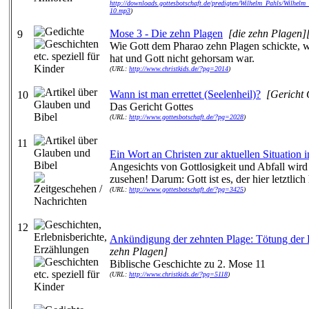
http://downloads.gottesbotschaft.de/predigten/Wilhelm_Pahls/Wilh
10.mp3
)
Mose 3 - Die zehn Plagen
[die zehn Plagen][
9
Wie Gott dem Pharao zehn Plagen schickte, we
hat und Gott nicht gehorsam war.
(URL:
http://www.christkids.de/?pg=2014
)
Wann ist man errettet (Seelenheil)?
[Gericht 
10
Das Gericht Gottes
(URL:
http://www.gottesbotschaft.de/?pg=2028
)
11
Ein Wort an Christen zur aktuellen Situation 
Angesichts von Gottlosigkeit und Abfall wird 
zusehen! Darum: Gott ist es, der hier letztlich
(URL:
http://www.gottesbotschaft.de/?pg=3425
)
12
Ankündigung der zehnten Plage: Tötung der 
zehn Plagen]
Biblische Geschichte zu 2. Mose 11
(URL:
http://www.christkids.de/?pg=5118
)