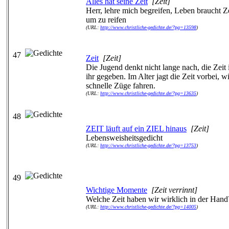
Alles hat seine Zeit
[Zeit]
Herr, lehre mich begreifen, Leben braucht Z
um zu reifen
(URL:
http://www.christliche-gedichte.de/?pg=13598
)
47
Zeit
[Zeit]
Die Jugend denkt nicht lange nach, die Zeit i
ihr gegeben. Im Alter jagt die Zeit vorbei, w
schnelle Züge fahren.
(URL:
http://www.christliche-gedichte.de/?pg=13635
)
48
ZEIT läuft auf ein ZIEL hinaus
[Zeit]
Lebensweisheitsgedicht
(URL:
http://www.christliche-gedichte.de/?pg=13753
)
49
Wichtige Momente
[Zeit verrinnt]
Welche Zeit haben wir wirklich in der Hand
(URL:
http://www.christliche-gedichte.de/?pg=14005
)