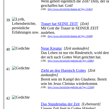
Wem gehört eigentlich die Zeit? Dem, der si
geschaffen hat: Gott!
(URL:
http://www.christliche-themen.de/?pg=11462
)
39
Trauer hat SEINE ZEIT
[Zeit]
Mit Gott die Trauer in SEINER ZEIT
ausleben.
(URL:
http://www.christliche-themen.de/?pg=11608
)
Neue Kreatur
[Zeit auskaufen]
40
Das Leben ist nur ein Bindestrich, wohl de
der sich nach Gottes Wort gerichtet hat.
(URL:
http://www.christliche-gedichte.de/?pg=11882
)
41
Zieht an den Harnisch Gottes
[Zeit
auskaufen]
Bereit sein im Kampf des Glaubens. Bereit
sein bis Jesus Christus wiederkommt.
(URL:
http://www.christliche-gedichte.de/?pg=12340
)
42
Das Stundenglas der Zeit
[Lebenszeit]
Unsere Zeit liegt in Gottes Händen!