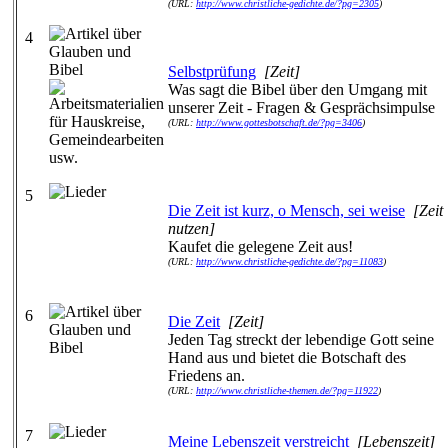
(URL:
http://www.christliche-gedichte.de/?pg=2305
)
4
Selbstprüfung
[Zeit]
Was sagt die Bibel über den Umgang mit
unserer Zeit - Fragen & Gesprächsimpulse
(URL:
http://www.gottesbotschaft.de/?pg=3406
)
5
Die Zeit ist kurz, o Mensch, sei weise
[Zeit
nutzen]
Kaufet die gelegene Zeit aus!
(URL:
http://www.christliche-gedichte.de/?pg=11083
)
6
Die Zeit
[Zeit]
Jeden Tag streckt der lebendige Gott seine
Hand aus und bietet die Botschaft des
Friedens an.
(URL:
http://www.christliche-themen.de/?pg=11922
)
7
Meine Lebenszeit verstreicht
[Lebenszeit]