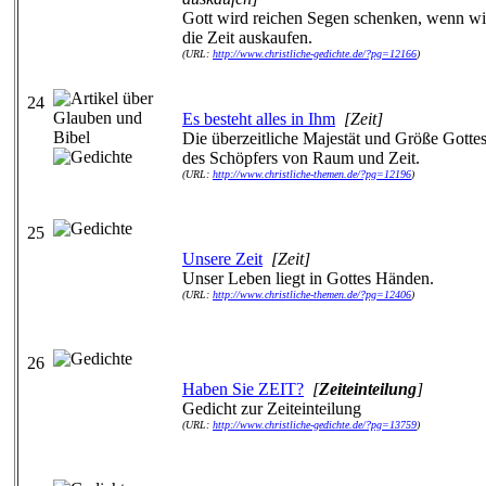
Gott wird reichen Segen schenken, wenn wi
die Zeit auskaufen.
(URL:
http://www.christliche-gedichte.de/?pg=12166
)
24
Es besteht alles in Ihm
[Zeit]
Die überzeitliche Majestät und Größe Gottes
des Schöpfers von Raum und Zeit.
(URL:
http://www.christliche-themen.de/?pg=12196
)
25
Unsere Zeit
[Zeit]
Unser Leben liegt in Gottes Händen.
(URL:
http://www.christliche-themen.de/?pg=12406
)
26
Haben Sie ZEIT?
[
Zeiteinteilung
]
Gedicht zur Zeiteinteilung
(URL:
http://www.christliche-gedichte.de/?pg=13759
)