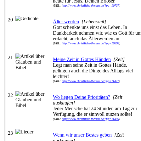
heute für Jesus, Deinen Erlöser.
(URL:
http://www.christliche-themen.de/?pg=10737
)
20
Älter werden
[Lebenszeit]
Gott schenkte uns einst das Leben. In
Dankbarkeit nehmen wir, wie es Gott für un
erdacht, auch das Älterwerden an.
(URL:
http://www.christliche-themen.de/?pg=10892
)
21
Meine Zeit in Gottes Händen
[Zeit]
Legt man seine Zeit in Gottes Hände,
gelingen auch die Dinge des Alltags viel
leichter!
(URL:
http://www.christliche-themen.de/?pg=11421
)
22
Wo liegen Deine Prioritäten?
[Zeit
auskaufen]
Jeder Mensche hat 24 Stunden am Tag zur
Verfügung, die er sinnvoll nutzen sollte!
(URL:
http://www.christliche-themen.de/?pg=11499
)
23
Wenn wir unser Bestes geben
[Zeit
auskaufen]