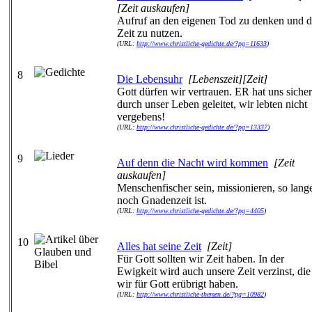
[Zeit auskaufen]
Aufruf an den eigenen Tod zu denken und d
Zeit zu nutzen.
(URL:
http://www.christliche-gedichte.de/?pg=11633
)
8
Die Lebensuhr
[Lebenszeit][Zeit]
Gott dürfen wir vertrauen. ER hat uns sicher
durch unser Leben geleitet, wir lebten nicht
vergebens!
(URL:
http://www.christliche-gedichte.de/?pg=13337
)
9
Auf denn die Nacht wird kommen
[Zeit
auskaufen]
Menschenfischer sein, missionieren, so lang
noch Gnadenzeit ist.
(URL:
http://www.christliche-gedichte.de/?pg=4405
)
10
Alles hat seine Zeit
[Zeit]
Für Gott sollten wir Zeit haben. In der
Ewigkeit wird auch unsere Zeit verzinst, die
wir für Gott erübrigt haben.
(URL:
http://www.christliche-themen.de/?pg=10982
)