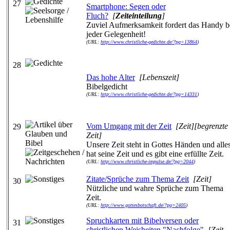
27
Smartphone: Segen oder
Fluch?
[
Zeiteinteilung
]
Zuviel Aufmerksamkeit fordert das Handy b
jeder Gelegenheit!
(URL:
http://www.christliche-gedichte.de/?pg=13864
)
28
Das hohe Alter
[Lebenszeit]
Bibelgedicht
(URL:
http://www.christliche-gedichte.de/?pg=14331
)
Vom Umgang mit der Zeit
[Zeit][begrenzte
29
Zeit]
Unsere Zeit steht in Gottes Händen und alle
hat seine Zeit und es gibt eine erfüllte Zeit.
(URL:
http://www.christliche-impulse.de/?pg=2044
)
Zitate/Sprüche zum Thema Zeit
[Zeit]
30
Nützliche und wahre Sprüche zum Thema
Zeit.
(URL:
http://www.gottesbotschaft.de/?pg=2405
)
Spruchkarten mit Bibelversen oder
31
christlichen Weisheiten "Nachfolge"
[Zeit