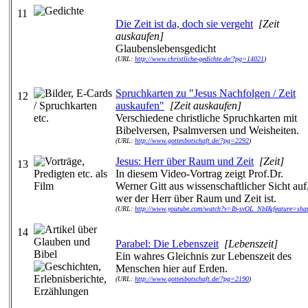
11
Die Zeit ist da, doch sie vergeht
[Zeit
auskaufen]
Glaubenslebensgedicht
(URL:
http://www.christliche-gedichte.de/?pg=14021
)
Spruchkarten zu "Jesus Nachfolgen / Zeit
12
auskaufen"
[Zeit auskaufen]
Verschiedene christliche Spruchkarten mit
Bibelversen, Psalmversen und Weisheiten.
(URL:
http://www.gottesbotschaft.de/?pg=2292
)
Jesus: Herr über Raum und Zeit
[Zeit]
13
In diesem Video-Vortrag zeigt Prof.Dr.
Werner Gitt aus wissenschaftlicher Sicht auf
wer der Herr über Raum und Zeit ist.
(URL:
http://www.youtube.com/watch?v=Ib-svOL_NbI&feature=sha
14
Parabel: Die Lebenszeit
[Lebenszeit]
Ein wahres Gleichnis zur Lebenszeit des
Menschen hier auf Erden.
(URL:
http://www.gottesbotschaft.de/?pg=2190
)