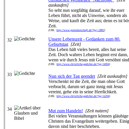
auskaufen]
So seht nun sorgfältig darauf, wie ihr euer
Leben führt, nicht als Unweise, sondern als
Weise, und kauft die Zeit aus; denn es ist bö
Zeit.
(URL:
http://www.gottesbotschaft.de/?pg=2882
)
Unsere Lebenszeit - Gedanken zum 80.
32
Geburtstag
[Zeit]
Das Leben hält vieles bereit, alles hat seine
Zeit. Doch wahres Leben beginnt erst dann,
wenn wir durch Jesus mit Gott versöhnt sind
(URL:
http://www.christliche-gedichte.de/?pg=6004
)
33
Nun sich der Tag geendet
[Zeit auskaufen]
Verschenkt ist die Zeit, die man ohne Gott
verbracht, darum sei ganz innig mit Jesus
vereint, gehe ein in seine Herrlichkeit.
(URL:
http://www.christliche-gedichte.de/?pg=6204
)
34
Mut zum Handeln!
[Zeit nutzen]
Bei vielen Veranstaltungen können gläubige
Christen das Evangelium weitergeben. Eini
davon sind hier beschrieben.