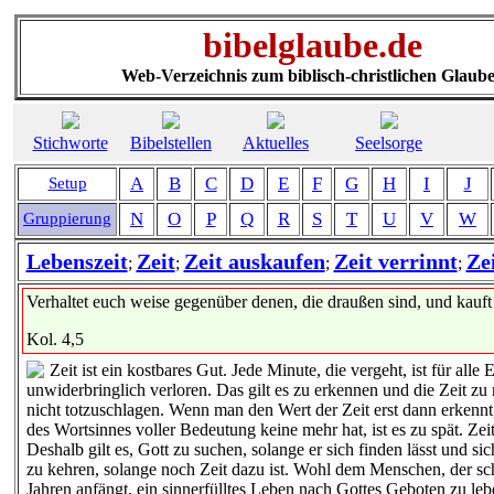
bibelglaube.de
Web-Verzeichnis zum biblisch-christlichen Glaub
Stichworte
Bibelstellen
Aktuelles
Seelsorge
A
B
C
D
E
F
G
H
I
J
Setup
N
O
P
Q
R
S
T
U
V
W
Gruppierung
Lebenszeit
Zeit
Zeit auskaufen
Zeit verrinnt
Ze
;
;
;
;
Verhaltet euch weise gegenüber denen, die draußen sind, und kauft 
Kol. 4,5
Zeit ist ein kostbares Gut. Jede Minute, die vergeht, ist für alle 
unwiderbringlich verloren. Das gilt es zu erkennen und die Zeit zu
nicht totzuschlagen. Wenn man den Wert der Zeit erst dann erkenn
des Wortsinnes voller Bedeutung keine mehr hat, ist es zu spät. Zei
Deshalb gilt es, Gott zu suchen, solange er sich finden lässt und si
zu kehren, solange noch Zeit dazu ist. Wohl dem Menschen, der sc
Jahren anfängt, ein sinnerfülltes Leben nach Gottes Geboten zu leb