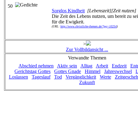
50
Sorglos Kindheit
[Lebenszeit][Zeit nutzen]
Die Zeit des Lebens nutzen, um bereit zu se
für die Ewigkeit.
(URL:
http://www.christliche-themen.de/?pg=10254
)
>
Zur Vollbildansicht ...
Verwandte Themen
Abschied nehmen
Aktiv sein
Alltag
Arbeit
Endzeit
Ent
Gerichtstag Gottes
Gottes Gnade
Himmel
Jahreswechsel
L
Loslassen
Tageslauf
Tod
Vergänglichkeit
Werte
Zeitgesche
Zukunft