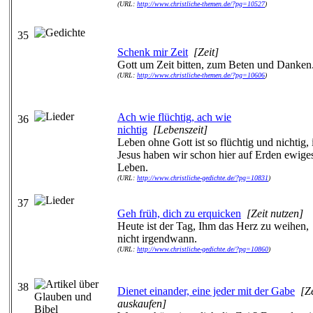
(URL:
http://www.christliche-themen.de/?pg=10527
)
35
Schenk mir Zeit
[Zeit]
Gott um Zeit bitten, zum Beten und Danken
(URL:
http://www.christliche-themen.de/?pg=10606
)
Ach wie flüchtig, ach wie
36
nichtig
[Lebenszeit]
Leben ohne Gott ist so flüchtig und nichtig, 
Jesus haben wir schon hier auf Erden ewige
Leben.
(URL:
http://www.christliche-gedichte.de/?pg=10831
)
37
Geh früh, dich zu erquicken
[Zeit nutzen]
Heute ist der Tag, Ihm das Herz zu weihen,
nicht irgendwann.
(URL:
http://www.christliche-gedichte.de/?pg=10860
)
38
Dienet einander, eine jeder mit der Gabe
[Ze
auskaufen]