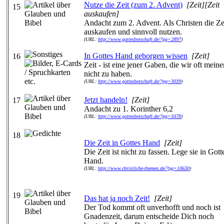
Nutze die Zeit (zum 2. Advent)
[Zeit][Zeit
15
auskaufen]
Andacht zum 2. Advent. Als Christen die Ze
auskaufen und sinnvoll nutzen.
(URL:
http://www.gottesbotschaft.de/?pg=2897
)
In Gottes Hand geborgen wissen
[Zeit]
16
Zeit - ist eine jener Gaben, die wir oft meine
nicht zu haben.
(URL:
http://www.gottesbotschaft.de/?pg=3039
)
Jetzt handeln!
[Zeit]
17
Andacht zu 1. Korinther 6,2
(URL:
http://www.gottesbotschaft.de/?pg=3478
)
18
Die Zeit in Gottes Hand
[Zeit]
Die Zeit ist nicht zu fassen. Lege sie in Gott
Hand.
(URL:
http://www.christliche-themen.de/?pg=10630
)
19
Das hat ja noch Zeit!
[Zeit]
Der Tod kommt oft unverhofft und noch ist
Gnadenzeit, darum entscheide Dich noch