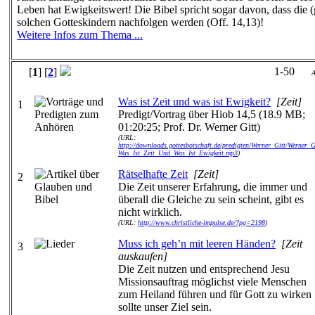
Leben hat Ewigkeitswert! Die Bibel spricht sogar davon, dass die 
solchen Gotteskindern nachfolgen werden (Off. 14,13)!
Weitere Infos zum Thema ...
1-50
[
1
] [
2
]
A
Was ist Zeit und was ist Ewigkeit?
[Zeit]
1
Predigt/Vortrag über Hiob 14,5 (18.9 MB;
01:20:25; Prof. Dr. Werner Gitt)
(URL:
http://downloads.gottesbotschaft.de/predigten/Werner_Gitt/Werner_G
Was_Ist_Zeit_Und_Was_Ist_Ewigkeit.mp3
)
Rätselhafte Zeit
[Zeit]
2
Die Zeit unserer Erfahrung, die immer und
überall die Gleiche zu sein scheint, gibt es
nicht wirklich.
(URL:
http://www.christliche-impulse.de/?pg=2198
)
Muss ich geh’n mit leeren Händen?
[Zeit
3
auskaufen]
Die Zeit nutzen und entsprechend Jesu
Missionsauftrag möglichst viele Menschen
zum Heiland führen und für Gott zu wirken
sollte unser Ziel sein.