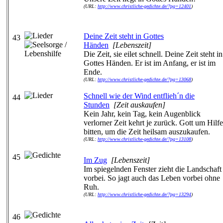
(URL:
http://www.christliche-gedichte.de/?pg=12401
)
Deine Zeit steht in Gottes
43
Händen
[Lebenszeit]
Die Zeit, sie eilet schnell. Deine Zeit steht in
Gottes Händen. Er ist im Anfang, er ist im
Ende.
(URL:
http://www.christliche-gedichte.de/?pg=13068
)
Schnell wie der Wind entflieh´n die
44
Stunden
[Zeit auskaufen]
Kein Jahr, kein Tag, kein Augenblick
verlorner Zeit kehrt je zurück. Gott um Hilfe
bitten, um die Zeit heilsam auszukaufen.
(URL:
http://www.christliche-gedichte.de/?pg=13108
)
45
Im Zug
[Lebenszeit]
Im spiegelnden Fenster zieht die Landschaft
vorbei. So jagt auch das Leben vorbei ohne
Ruh.
(URL:
http://www.christliche-gedichte.de/?pg=13294
)
46