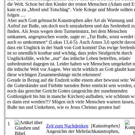
die Welt. Schon bei den Kinder der ersten Menschen (Adam und E
kam es zu „Mord und Totschlag“. Viele Kriege und Morde sollten
folgen …
Aber auch Gott gebraucht Katastrophen aller Art als Warnung und
Aufruf zur Buße, um doch noch umzukehren und das Seelenheil z
finden. Als Jesus wegen dem Turmeinsturz, bei dem Menschen
umkamen, angesprochen wurde, sagte er: „Tut Buße, sonst werdet 
auch so umkommen“ (Lukas 13,4-5). Auch Amos 3,6 spricht davo
dass ein Unglück in der Stadt von Gott kommt! Das ewige Seelenh
ist so unendlich kostbar und wichtig, dass jedes Strafgericht durch
Unglücksfälle, welche „nur“ das irdische Leben betreffen, relativ
unbedeutend dagegen ist. Leider haben wir Menschen umgekehrt n
die irdische Welt vor Augen. Wer nicht wirklich an Gott glaubt kan
diese wichtigen Zusammenhänge nicht erkennen!
Gerade in Bezug auf die Endzeit sollte einem aber bewusst sein: 
die Gotteskinder und Fürbitte tuenden Beter entrückt sein werden, 
noch das gerechte Gericht Gottes (angesichts der zunehmenden
Gottlosigkeit bis hin in manche Kirchen) aufhalten, wie schlimm w
es dann erst werden?!? Mögen sich viele Menschen warnen lassen,
Buße tun und Umkehren, wie es Jesus Christus geraten hat!
1
Zeit zum Nachdenken
[Katastrophen]
Angesichts der Mehrfachkatastrophen,