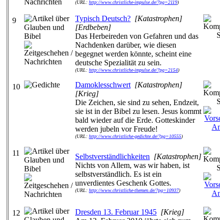
(URL:
http://www.christliche-impulse.de/?pg=2119
)
Typisch Deutsch?
[Katastrophen]
9
[Erdbeben]
Das Herbeireden von Gefahren und das
Nachdenken darüber, wie diesen
begegnet werden könnte, scheint eine
deutsche Spezialität zu sein.
(URL:
http://www.christliche-impulse.de/?pg=2154
)
Damoklesschwert
[Katastrophen]
10
[Krieg]
Die Zeichen, sie sind zu sehen, Endzeit,
sie ist in der Bibel zu lesen. Jesus kommt
bald wieder auf die Erde. Gotteskinder
werden jubeln vor Freude!
(URL:
http://www.christliche-gedichte.de/?pg=10555
)
11
Selbstverständlichkeiten
[Katastrophen]
Nichts von Allem, was wir haben, ist
selbstverständlich. Es ist ein
unverdientes Geschenk Gottes.
(URL:
http://www.christliche-themen.de/?pg=10937
)
Dresden 13. Februar 1945
[Krieg]
12