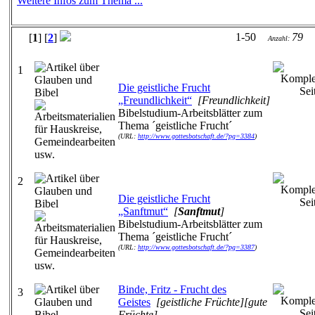
Weitere Infos zum Thema ...
1-50
79
[
1
] [
2
]
Anzahl:
1
Die geistliche Frucht
„Freundlichkeit“
[Freundlichkeit]
Bibelstudium-Arbeitsblätter zum
Thema ´geistliche Frucht´
(URL:
http://www.gottesbotschaft.de/?pg=3384
)
2
Die geistliche Frucht
„Sanftmut“
[
Sanftmut
]
Bibelstudium-Arbeitsblätter zum
Thema ´geistliche Frucht´
(URL:
http://www.gottesbotschaft.de/?pg=3387
)
Binde, Fritz - Frucht des
3
Geistes
[geistliche Früchte][gute
Früchte]