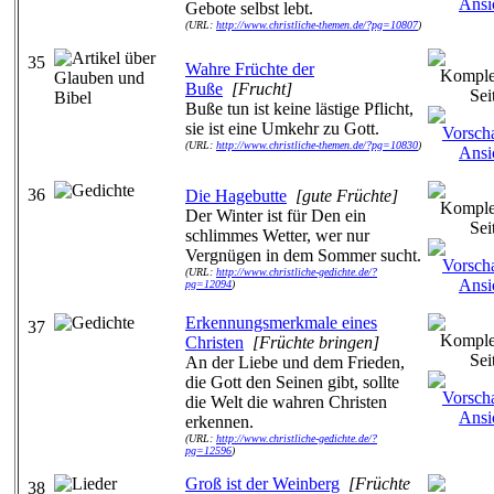
Gebote selbst lebt.
(URL:
http://www.christliche-themen.de/?pg=10807
)
35
Wahre Früchte der
Buße
[Frucht]
Buße tun ist keine lästige Pflicht,
sie ist eine Umkehr zu Gott.
(URL:
http://www.christliche-themen.de/?pg=10830
)
36
Die Hagebutte
[gute Früchte]
Der Winter ist für Den ein
schlimmes Wetter, wer nur
Vergnügen in dem Sommer sucht.
(URL:
http://www.christliche-gedichte.de/?
pg=12094
)
Erkennungsmerkmale eines
37
Christen
[Früchte bringen]
An der Liebe und dem Frieden,
die Gott den Seinen gibt, sollte
die Welt die wahren Christen
erkennen.
(URL:
http://www.christliche-gedichte.de/?
pg=12596
)
Groß ist der Weinberg
[Früchte
38