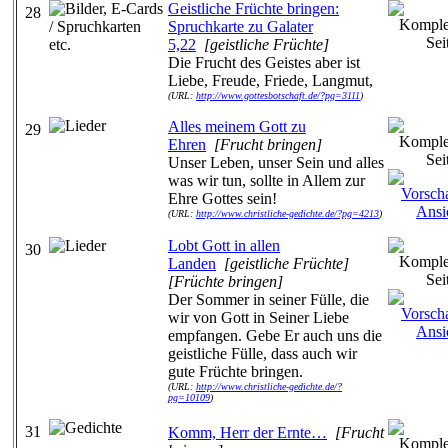
Geistliche Früchte bringen:
28
Spruchkarte zu Galater
5,22
[geistliche Früchte]
Die Frucht des Geistes aber ist
Liebe, Freude, Friede, Langmut,
(URL:
http://www.gottesbotschaft.de/?pg=3111
)
Alles meinem Gott zu
29
Ehren
[Frucht bringen]
Unser Leben, unser Sein und alles
was wir tun, sollte in Allem zur
Ehre Gottes sein!
(URL:
http://www.christliche-gedichte.de/?pg=4213
)
Lobt Gott in allen
30
Landen
[geistliche Früchte]
[Früchte bringen]
Der Sommer in seiner Fülle, die
wir von Gott in Seiner Liebe
empfangen. Gebe Er auch uns die
geistliche Fülle, dass auch wir
gute Früchte bringen.
(URL:
http://www.christliche-gedichte.de/?
pg=10109
)
31
Komm, Herr der Ernte…
[Frucht