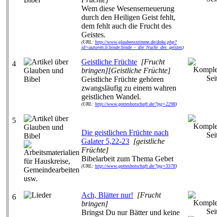
Wem diese Wesenserneuerung
durch den Heiligen Geist fehlt,
dem fehlt auch die Frucht des
Geistes.
(URL:
http://www.glaubensstimme.de/doku.php?
id=autoren:b:binde:binde_-_die_frucht_des_geistes
)
Geistliche Früchte
[Frucht
4
bringen][Geistliche Früchte]
Geistliche Früchte gehören
zwangsläufig zu einem wahren
geistlichen Wandel.
(URL:
http://www.gottesbotschaft.de/?pg=2298
)
5
Die geistlichen Früchte nach
Galater 5,22-23
[geistliche
Früchte]
Bibelarbeit zum Thema Gebet
(URL:
http://www.gottesbotschaft.de/?pg=3378
)
Ach, Blätter nur!
[Frucht
6
bringen]
Bringst Du nur Bätter und keine