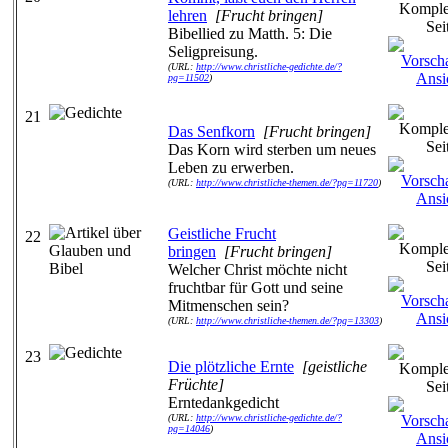
lehren
[Frucht bringen]
Bibellied zu Matth. 5: Die
Seligpreisung.
(URL:
http://www.christliche-gedichte.de/?
pg=11502
)
21
Das Senfkorn
[Frucht bringen]
Das Korn wird sterben um neues
Leben zu erwerben.
(URL:
http://www.christliche-themen.de/?pg=11720
)
Geistliche Frucht
22
bringen
[Frucht bringen]
Welcher Christ möchte nicht
fruchtbar für Gott und seine
Mitmenschen sein?
(URL:
http://www.christliche-themen.de/?pg=13303
)
23
Die plötzliche Ernte
[geistliche
Früchte]
Erntedankgedicht
(URL:
http://www.christliche-gedichte.de/?
pg=14046
)