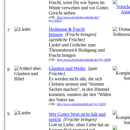
Frucht, wirst Du wie Spreu im
Winde verwehen und vor Gottes
Gericht stehen.
(URL:
http://www.christliche-gedichte.de/?
pg=10267
)
Heiligung & Frucht
7
bringen
[Frucht bringen]
[geistliche Früchte]
Lieder und Gedichte zum
Themenbereich Heiligung und
Frucht bringen
(URL:
http://www.christliche-gedichte.de/?pg=4900
)
Glauben und Werke
[gute
8
Früchte]
Es werden nicht alle, die sich
Christen nennen und "fromme
Sachen machen", in den Himmel
kommen, sondern die den "Willen
des Vaters tun
(URL:
http://www.gottesbotschaft.de/?pg=3103
)
9
Wer Gottes Wort nicht hält und
spricht
[Früchte bringen]
Gott ist Liebe, ohne Liebe hat an
Seinem Heil niemand teil.