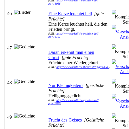
(URL:
http://www.christliche-gedichte.de/?
pg=13056
)
46
Eine Kerze leuchtet hell
[gute
Früchte]
Eine Kerze leuchtet hell, die den
Frieden bringt.
(URL:
http://www.christliche-gedichte.de/?
pg=13197
)
47
Daran erkennt man einen
Christ
[gute Früchte]
Früchte einer Wiedergeburt
(URL:
http://www.christliche-themen.de/?pg=13242
)
48
Nur Kleinigkeiten?
[geistliche
Früchte]
Heiligungsgedicht
(URL:
http://www.christliche-gedichte.de/?
pg=13818
)
49
Frucht des Geistes
[Geistliche
Früchte]