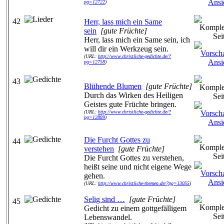
pg=12722
)
42
Herr, lass mich ein Same
sein
[gute Früchte]
Herr, lass mich ein Same sein, ich
will dir ein Werkzeug sein.
(URL:
http://www.christliche-gedichte.de/?
pg=12758
)
43
Blühende Blumen
[gute Früchte]
Durch das Wirken des Heiligen
Geistes gute Früchte bringen.
(URL:
http://www.christliche-gedichte.de/?
pg=12889
)
Die Furcht Gottes zu
44
verstehen
[gute Früchte]
Die Furcht Gottes zu verstehen,
heißt seine und nicht eigene Wege
gehen.
(URL:
http://www.christliche-themen.de/?pg=13055
)
Selig sind …
[gute Früchte]
45
Gedicht zu einem gottgefälligem
Lebenswandel.