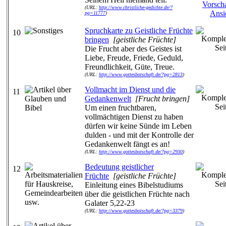
(URL:
http://www.christliche-gedichte.de/?
pg=11777
)
Spruchkarte zu Geistliche Früchte
10
bringen
[geistliche Früchte]
Die Frucht aber des Geistes ist
Liebe, Freude, Friede, Geduld,
Freundlichkeit, Güte, Treue.
(URL:
http://www.gottesbotschaft.de/?pg=2813
)
Vollmacht im Dienst und die
11
Gedankenwelt
[Frucht bringen]
Um einen fruchtbaren,
vollmächtigen Dienst zu haben
dürfen wir keine Sünde im Leben
dulden - und mit der Kontrolle der
Gedankenwelt fängt es an!
(URL:
http://www.gottesbotschaft.de/?pg=2930
)
Bedeutung geistlicher
12
Früchte
[geistliche Früchte]
Einleitung eines Bibelstudiums
über die geistlichen Früchte nach
Galater 5,22-23
(URL:
http://www.gottesbotschaft.de/?pg=3379
)