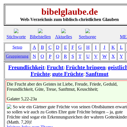
bibelglaube.de
Web-Verzeichnis zum biblisch-christlichen Glauben
Stichworte
Bibelstellen
Aktuelles
Seelsorge
ME
A
B
C
D
E
F
G
H
I
J
K
L
Setup
N
O
P
Q
R
S
T
U
V
W
X
Y
Gruppierung
Freundlichkeit
Frucht
Früchte bringen
geistlic
;
;
;
Früchte
gute Früchte
Sanftmut
;
;
Die Frucht aber des Geistes ist Liebe, Freude, Friede, Geduld,
Freundlichkeit, Güte, Treue, Sanftmut, Keuschheit;
Galater 5,22-23a
So wie ein Gärtner gute Früchte von seinen Obstbäumen erwart
so sollen wir auch zu Gottes Ehre gute Früchte bringen – ja, gute
Früchte sind sogar ein Erkennungszeichen der wahren Gotteskinde
(Matth. 7,20)!