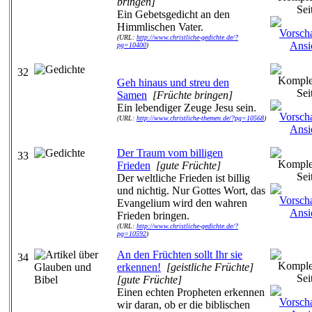
bringen]
Ein Gebetsgedicht an den
Himmlischen Vater.
(URL:
http://www.christliche-gedichte.de/?
pg=10400
)
32
Geh hinaus und streu den
Samen
[Früchte bringen]
Ein lebendiger Zeuge Jesu sein.
(URL:
http://www.christliche-themen.de/?pg=10568
)
Der Traum vom billigen
33
Frieden
[gute Früchte]
Der weltliche Frieden ist billig
und nichtig. Nur Gottes Wort, das
Evangelium wird den wahren
Frieden bringen.
(URL:
http://www.christliche-gedichte.de/?
pg=10592
)
An den Früchten sollt Ihr sie
34
erkennen!
[geistliche Früchte]
[gute Früchte]
Einen echten Propheten erkennen
wir daran, ob er die biblischen