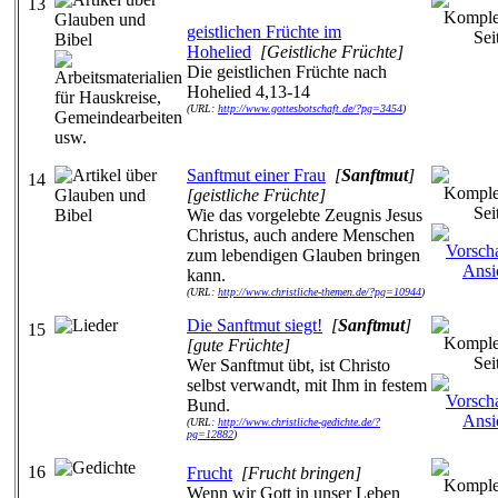
13
geistlichen Früchte im
Hohelied
[Geistliche Früchte]
Die geistlichen Früchte nach
Hohelied 4,13-14
(URL:
http://www.gottesbotschaft.de/?pg=3454
)
Sanftmut einer Frau
[
Sanftmut
]
14
[geistliche Früchte]
Wie das vorgelebte Zeugnis Jesus
Christus, auch andere Menschen
zum lebendigen Glauben bringen
kann.
(URL:
http://www.christliche-themen.de/?pg=10944
)
Die Sanftmut siegt!
[
Sanftmut
]
15
[gute Früchte]
Wer Sanftmut übt, ist Christo
selbst verwandt, mit Ihm in festem
Bund.
(URL:
http://www.christliche-gedichte.de/?
pg=12882
)
16
Frucht
[Frucht bringen]
Wenn wir Gott in unser Leben