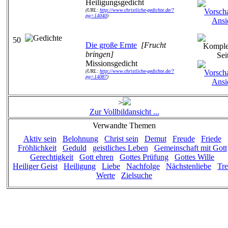
Heiligungsgedicht
(URL:
http://www.christliche-gedichte.de/?
pg=14040
)
50
Die große Ernte
[Frucht
bringen]
Missionsgedicht
(URL:
http://www.christliche-gedichte.de/?
pg=14087
)
>
Zur Vollbildansicht ...
Verwandte Themen
Aktiv sein
Belohnung
Christ sein
Demut
Freude
Friede
Fröhlichkeit
Geduld
geistliches Leben
Gemeinschaft mit Gott
Gerechtigkeit
Gott ehren
Gottes Prüfung
Gottes Wille
Heiliger Geist
Heiligung
Liebe
Nachfolge
Nächstenliebe
Tr
Werte
Zielsuche