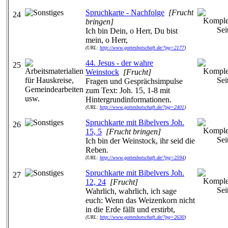
Spruchkarte - Nachfolge
[Frucht
24
bringen]
Ich bin Dein, o Herr, Du bist
mein, o Herr,
(URL:
http://www.gottesbotschaft.de/?pg=2177
)
44. Jesus - der wahre
25
Weinstock
[Frucht]
Fragen und Gesprächsimpulse
zum Text: Joh. 15, 1-8 mit
Hintergrundinformationen.
(URL:
http://www.gottesbotschaft.de/?pg=2401
)
Spruchkarte mit Bibelvers Joh.
26
15, 5
[Frucht bringen]
Ich bin der Weinstock, ihr seid die
Reben.
(URL:
http://www.gottesbotschaft.de/?pg=2594
)
Spruchkarte mit Bibelvers Joh.
27
12, 24
[Frucht]
Wahrlich, wahrlich, ich sage
euch: Wenn das Weizenkorn nicht
in die Erde fällt und erstirbt,
(URL:
http://www.gottesbotschaft.de/?pg=2630
)