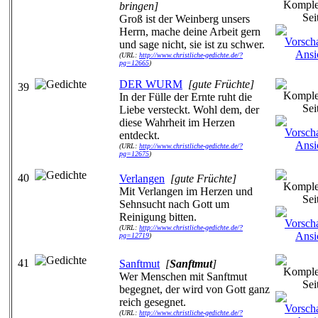
bringen]
Groß ist der Weinberg unsers
Herrn, mache deine Arbeit gern
und sage nicht, sie ist zu schwer.
(URL:
http://www.christliche-gedichte.de/?
pg=12665
)
DER WURM
[gute Früchte]
39
In der Fülle der Ernte ruht die
Liebe versteckt. Wohl dem, der
diese Wahrheit im Herzen
entdeckt.
(URL:
http://www.christliche-gedichte.de/?
pg=12675
)
40
Verlangen
[gute Früchte]
Mit Verlangen im Herzen und
Sehnsucht nach Gott um
Reinigung bitten.
(URL:
http://www.christliche-gedichte.de/?
pg=12719
)
41
Sanftmut
[
Sanftmut
]
Wer Menschen mit Sanftmut
begegnet, der wird von Gott ganz
reich gesegnet.
(URL:
http://www.christliche-gedichte.de/?