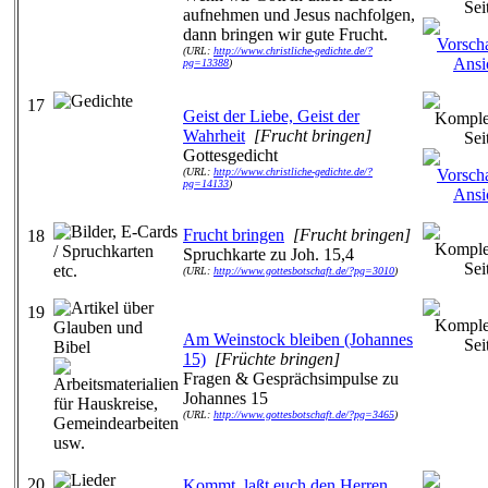
aufnehmen und Jesus nachfolgen,
dann bringen wir gute Frucht.
(URL:
http://www.christliche-gedichte.de/?
pg=13388
)
17
Geist der Liebe, Geist der
Wahrheit
[Frucht bringen]
Gottesgedicht
(URL:
http://www.christliche-gedichte.de/?
pg=14133
)
Frucht bringen
[Frucht bringen]
18
Spruchkarte zu Joh. 15,4
(URL:
http://www.gottesbotschaft.de/?pg=3010
)
19
Am Weinstock bleiben (Johannes
15)
[Früchte bringen]
Fragen & Gesprächsimpulse zu
Johannes 15
(URL:
http://www.gottesbotschaft.de/?pg=3465
)
20
Kommt, laßt euch den Herren