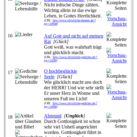
Nicht irdische Dinge zählen.
Wichtig allein ist das ewige
Leben, in Gottes Herrlichkeit.
(URL:
http://www.christliche-themen.de/?
pg=10948
)
16
Auf Gott und nicht auf meinen
Rat
[Glück]
Gott weiß, was wahrhaft trägt
und glücklich macht.
(URL:
http://www.christliche-gedichte.de/?
pg=11189
)
O hochbeglückte
17
Seele
[Glück]
Wie glücklich macht uns doch
der HERR! Und wie sehr stellt
Er unser Herz in Wonne und
unseren Fuß ins Licht!
(URL:
http://www.christliche-gedichte.de/?
pg=11806
)
Abgrund
[
Unglück
]
18
Durch Gottlosigkeit ist schon
sehr viel Unheil angerichtet
worden. Gottlosigkeit führt in