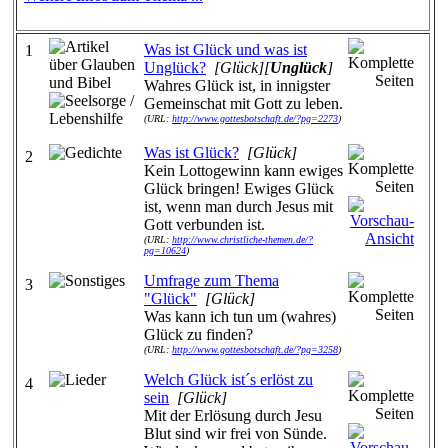
Was ist Glück und was ist
1
Unglück?
[Glück][
Unglück
]
Wahres Glück ist, in innigster
Gemeinschat mit Gott zu leben.
(URL:
http://www.gottesbotschaft.de/?pg=2273
)
Was ist Glück?
[Glück]
2
Kein Lottogewinn kann ewiges
Glück bringen! Ewiges Glück
ist, wenn man durch Jesus mit
Gott verbunden ist.
(URL:
http://www.christliche-themen.de/?
pg=10624
)
Umfrage zum Thema
3
"Glück"
[Glück]
Was kann ich tun um (wahres)
Glück zu finden?
(URL:
http://www.gottesbotschaft.de/?pg=3258
)
Welch Glück ist´s erlöst zu
4
sein
[Glück]
Mit der Erlösung durch Jesu
Blut sind wir frei von Sünde.