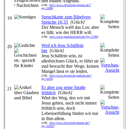
den totalen Abgrund.
(URL:
http://www.christliche-impulse.de/?
pg=2008
)
Spruchkarte zum Bibelvers
19
Sprüche 16,33
[Glück]
Der Mensch wirft das Los; aber
es fällt, wie der HERR will.
(URL:
http://www.gottesbotschaft.de/?pg=2789
)
Weil ich Jesu Schäflein
20
bin
[Glück]
Jesu Schäflein sein, ist
allerhöchstes Glück, er führt sie
und bewacht ihre Wege, keinen
Mangel lässt er sie leiden.
(URL:
http://www.christliche-gedichte.de/?
pg=6103
)
Er aber zog seine Straße
21
fröhlich
[Glück]
Wird der Weg, den wir mit
Jesus gehen, auch nicht immer
fröhlich sein, doch
Lebenserfüllung finden wir nur
in Ihm allein.
(URL:
http://www.christliche-themen.de/?
pg=10162
)