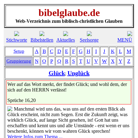
bibelglaube.de
Web-Verzeichnis zum biblisch-christlichen Glauben
Stichworte
Bibelstellen
Aktuelles
Seelsorge
MENÜ
A
B
C
D
E
F
G
H
I
J
K
L
M
Setup
N
O
P
Q
R
S
T
U
V
W
X
Y
Z
Gruppierung
Glück
Unglück
;
Wer auf das Wort merkt, der findet Glück; und wohl dem, der
sich auf den HERRN verlässt!
Sprüche 16,20
Manchmal wird uns das, was uns auf den ersten Blick als
Glück erscheint, nicht zum Segen. Erst die Zukunft zeigt, was
wirklich Glück, auf lange Sicht gesehen, ist! Gott hat uns
erschaffen und kennt uns und alle Umstände - erst wenn er uns
beschenkt, können wir vom wahren Glück sprechen!
Weitere Infos zum Thema ...