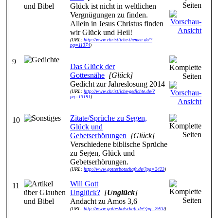
Glück ist nicht in weltlichen
Vergnügungen zu finden.
Allein in Jesus Christus finden
wir Glück und Heil!
(URL:
http://www.christliche-themen.de/?
pg=11374
)
9
Das Glück der
Gottesnähe
[Glück]
Gedicht zur Jahreslosung 2014
(URL:
http://www.christliche-gedichte.de/?
pg=13191
)
Zitate/Sprüche zu Segen,
10
Glück und
Gebetserhörungen
[Glück]
Verschiedene biblische Sprüche
zu Segen, Glück und
Gebetserhörungen.
(URL:
http://www.gottesbotschaft.de/?pg=2423
)
Will Gott
11
Unglück?
[
Unglück
]
Andacht zu Amos 3,6
(URL:
http://www.gottesbotschaft.de/?pg=2910
)