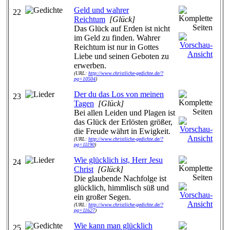
Geld und wahrer
22
Reichtum
[Glück]
Das Glück auf Erden ist nicht
im Geld zu finden. Wahrer
Reichtum ist nur in Gottes
Liebe und seinen Geboten zu
erwerben.
(URL:
http://www.christliche-gedichte.de/?
pg=10504
)
Der du das Los von meinen
23
Tagen
[Glück]
Bei allen Leiden und Plagen ist
das Glück der Erlösten größer,
die Freude währt in Ewigkeit.
(URL:
http://www.christliche-gedichte.de/?
pg=11190
)
Wie glücklich ist, Herr Jesu
24
Christ
[Glück]
Die glaubende Nachfolge ist
glücklich, himmlisch süß und
ein großer Segen.
(URL:
http://www.christliche-gedichte.de/?
pg=11627
)
Wie kann man glücklich
25