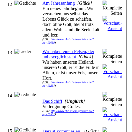
Am Jahresanfang
[Glück]
12
Ein neues Jahr beginnt. Wir
versuchen uns selbst das
Lebens Glück zu schaffen,
doch ohne Gott, bleibt trotz
allem Wohlstand die Seele kalt
und leer.
(URL:
http://www.christliche-gedichte.de/?
pg=10039
)
Wir haben einen Felsen, der
13
unbeweglich steht
[Glück]
Wir haben unseren Heiland,
unseren Gott, er ist die Fülle in
Allem, er ist unser Fels, unser
Hort.
(URL:
http://www.christliche-gedichte.de/?
pg=10237
)
14
Das Schiff
[
Unglück
]
Verleugnung Gottes.
(URL:
http://www.christliche-gedichte.de/?
pg=10561
)
15
Darauf kommt es an!
[Glück]