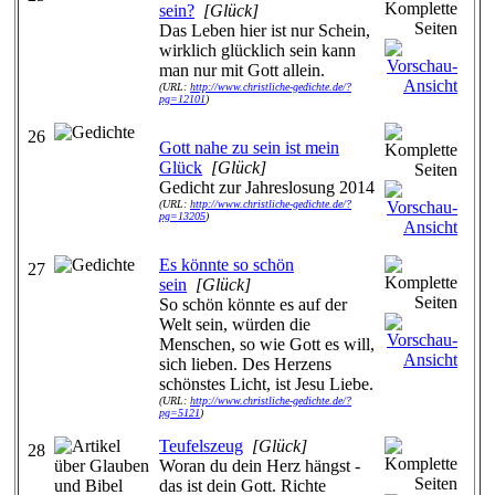
sein?
[Glück]
Das Leben hier ist nur Schein,
wirklich glücklich sein kann
man nur mit Gott allein.
(URL:
http://www.christliche-gedichte.de/?
pg=12101
)
26
Gott nahe zu sein ist mein
Glück
[Glück]
Gedicht zur Jahreslosung 2014
(URL:
http://www.christliche-gedichte.de/?
pg=13205
)
Es könnte so schön
27
sein
[Glück]
So schön könnte es auf der
Welt sein, würden die
Menschen, so wie Gott es will,
sich lieben. Des Herzens
schönstes Licht, ist Jesu Liebe.
(URL:
http://www.christliche-gedichte.de/?
pg=5121
)
Teufelszeug
[Glück]
28
Woran du dein Herz hängst -
das ist dein Gott. Richte