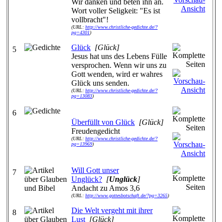
Wir danken und beten ihn an.
Wort voller Seligkeit: "Es ist
vollbracht"!
(URL:
http://www.christliche-gedichte.de/?
pg=4301
)
Glück
[Glück]
5
Jesus hat uns des Lebens Fülle
versprochen. Wenn wir uns zu
Gott wenden, wird er wahres
Glück uns senden.
(URL:
http://www.christliche-gedichte.de/?
pg=13083
)
6
Überfüllt von Glück
[Glück]
Freudengedicht
(URL:
http://www.christliche-gedichte.de/?
pg=13969
)
Will Gott unser
7
Unglück?
[
Unglück
]
Andacht zu Amos 3,6
(URL:
http://www.gottesbotschaft.de/?pg=3265
)
Die Welt vergeht mit ihrer
8
Lust
[Glück]