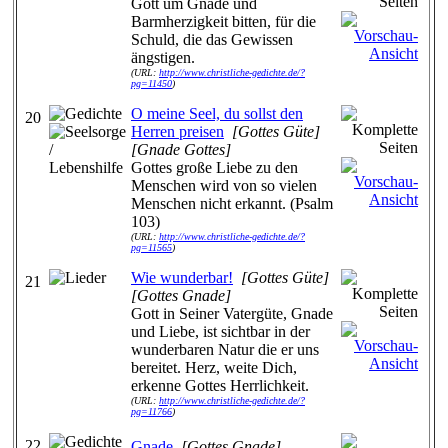
Gott um Gnade und
Barmherzigkeit bitten, für die
Schuld, die das Gewissen
ängstigen.
(URL:
http://www.christliche-gedichte.de/?
pg=11450
)
O meine Seel, du sollst den
20
Herren preisen
[Gottes Güte]
[Gnade Gottes]
Gottes große Liebe zu den
Menschen wird von so vielen
Menschen nicht erkannt. (Psalm
103)
(URL:
http://www.christliche-gedichte.de/?
pg=11565
)
Wie wunderbar!
[Gottes Güte]
21
[Gottes Gnade]
Gott in Seiner Vatergüte, Gnade
und Liebe, ist sichtbar in der
wunderbaren Natur die er uns
bereitet. Herz, weite Dich,
erkenne Gottes Herrlichkeit.
(URL:
http://www.christliche-gedichte.de/?
pg=11766
)
22
Gnade
[Gottes Gnade]