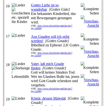
Gottes Liebe ist so
16
wunderbar
[Gottes Güte]
Ein bekanntes Kinderlied, das
mit Bewegungen gesungen
wird.
(URL:
http://www.christliche-gedichte.de/?
pg=10609
)
17
Aus Gnaden soll ich selig
werden!
[Gottes Gnade]
Bibellied zu Epheser 2,8: Gottes
Gnade.
(URL:
http://www.christliche-gedichte.de/?
pg=11164
)
Vater, laß mich Gnade
18
finden
[Gottes Gnade]
Gott will keines Sünders Tod.
Wer im Glauben Buße tut, jenen
wird Gott Gnade schenken und
vergeben.
(URL:
http://www.christliche-gedichte.de/?
pg=11446
)
König, dessen Majestät
[Gottes
19
Gnade]