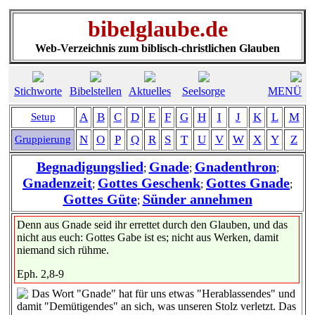
bibelglaube.de
Web-Verzeichnis zum biblisch-christlichen Glauben
Stichworte
Bibelstellen
Aktuelles
Seelsorge
MENÜ
A
B
C
D
E
F
G
H
I
J
K
L
M
Setup
N
O
P
Q
R
S
T
U
V
W
X
Y
Z
Gruppierung
Begnadigungslied
Gnade
Gnadenthron
;
;
;
Gnadenzeit
Gottes Geschenk
Gottes Gnade
;
;
;
Gottes Güte
Sünder annehmen
;
Denn aus Gnade seid ihr errettet durch den Glauben, und das
nicht aus euch: Gottes Gabe ist es; nicht aus Werken, damit
niemand sich rühme.
Eph. 2,8-9
Das Wort "Gnade" hat für uns etwas "Herablassendes" und
damit "Demütigendes" an sich, was unseren Stolz verletzt. Das