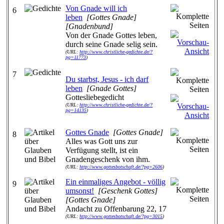
Von Gnade will ich
6
leben
[Gottes Gnade]
[Gnadenbund]
Von der Gnade Gottes leben,
durch seine Gnade selig sein.
(URL:
http://www.christliche-gedichte.de/?
pg=11773
)
7
Du starbst, Jesus - ich darf
leben
[Gnade Gottes]
Gottesliebegedicht
(URL:
http://www.christliche-gedichte.de/?
pg=14135
)
Gottes Gnade
[Gottes Gnade]
8
Alles was Gott uns zur
Verfügung stellt, ist ein
Gnadengeschenk von ihm.
(URL:
http://www.gottesbotschaft.de/?pg=2606
)
Ein einmaliges Angebot - völlig
9
umsonst!
[Geschenk Gottes]
[Gottes Gnade]
Andacht zu Offenbarung 22, 17
(URL:
http://www.gottesbotschaft.de/?pg=3015
)