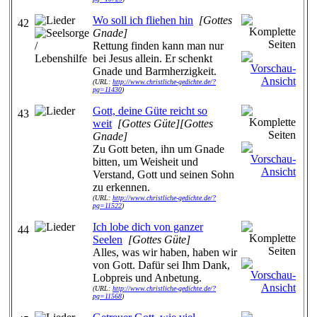
Wo soll ich fliehen hin
[Gottes
42
Gnade]
Rettung finden kann man nur
bei Jesus allein. Er schenkt
Gnade und Barmherzigkeit.
(URL:
http://www.christliche-gedichte.de/?
pg=11430
)
Gott, deine Güte reicht so
43
weit
[Gottes Güte][Gottes
Gnade]
Zu Gott beten, ihn um Gnade
bitten, um Weisheit und
Verstand, Gott und seinen Sohn
zu erkennen.
(URL:
http://www.christliche-gedichte.de/?
pg=11522
)
Ich lobe dich von ganzer
44
Seelen
[Gottes Güte]
Alles, was wir haben, haben wir
von Gott. Dafür sei Ihm Dank,
Lobpreis und Anbetung.
(URL:
http://www.christliche-gedichte.de/?
pg=11568
)