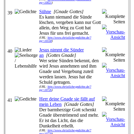
pg=10021
)
Sühne
[Gnade Gottes]
39
Es kann niemand die Sünde
löschen, vergeben kann nur Gott
allein, den Weg zu Gott hat
Jesus für uns frei gemacht.
(URL:
http://www.christliche-gedichte.de/?
pg=10158
)
Jesus nimmt die Sünder
40
an
[Gottes Gnade]
Wer seine Sünden bekennt, den
wird Jesus annehmen und ihm
Gnade und Vergebung zuteil
werden lassen. Jesus hat die
Schuld getragen.
(URL:
http://www.christliche-gedichte.de/?
pg=10726
)
Herr deine Gnade sie fällt auf
41
mein Leben
[Gnade Gottes]
Der barmherzige Gott schenkt
Gnade überströmend und mehr.
Er ist das Licht, das die
Dunkelheit erhellt.
(URL:
http://www.christliche-gedichte.de/?
pg=10729
)