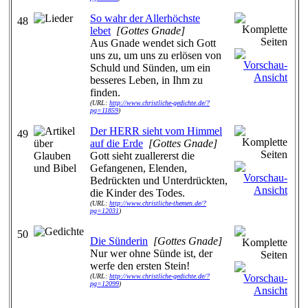
So wahr der Allerhöchste
48
lebet
[Gottes Gnade]
Aus Gnade wendet sich Gott
uns zu, um uns zu erlösen von
Schuld und Sünden, um ein
besseres Leben, in Ihm zu
finden.
(URL:
http://www.christliche-gedichte.de/?
pg=11859
)
Der HERR sieht vom Himmel
49
auf die Erde
[Gottes Gnade]
Gott sieht zuallererst die
Gefangenen, Elenden,
Bedrückten und Unterdrückten,
die Kinder des Todes.
(URL:
http://www.christliche-themen.de/?
pg=12031
)
50
Die Sünderin
[Gottes Gnade]
Nur wer ohne Sünde ist, der
werfe den ersten Stein!
(URL:
http://www.christliche-gedichte.de/?
pg=12099
)