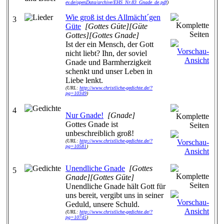
ev.de/openData/archive/EHS_Nr.83_Gnade_de.pdf
)
Wie groß ist des Allmächt´gen
3
Güte
[Gottes Güte][Güte
Gottes][Gottes Gnade]
Ist der ein Mensch, der Gott
nicht liebt? Ihn, der soviel
Gnade und Barmherzigkeit
schenkt und unser Leben in
Liebe lenkt.
(URL:
http://www.christliche-gedichte.de/?
pg=10349
)
4
Nur Gnade!
[Gnade]
Gottes Gnade ist
unbeschreiblich groß!
(URL:
http://www.christliche-gedichte.de/?
pg=10581
)
Unendliche Gnade
[Gottes
5
Gnade][Gottes Güte]
Unendliche Gnade hält Gott für
uns bereit, vergibt uns in seiner
Geduld, unsere Schuld.
(URL:
http://www.christliche-gedichte.de/?
pg=10745
)