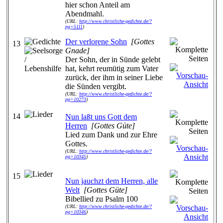
hier schon Anteil am
Abendmahl.
(URL:
http://www.christliche-gedichte.de/?
pg=5111
)
Der verlorene Sohn
[Gottes
13
Gnade]
Der Sohn, der in Sünde gelebt
hat, kehrt reumütig zum Vater
zurück, der ihm in seiner Liebe
die Sünden vergibt.
(URL:
http://www.christliche-gedichte.de/?
pg=10273
)
14
Nun laßt uns Gott dem
Herren
[Gottes Güte]
Lied zum Dank und zur Ehre
Gottes.
(URL:
http://www.christliche-gedichte.de/?
pg=10345
)
15
Nun jauchzt dem Herren, alle
Welt
[Gottes Güte]
Bibellied zu Psalm 100
(URL:
http://www.christliche-gedichte.de/?
pg=10346
)