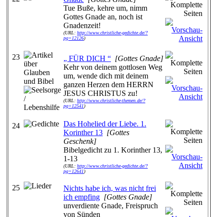
Tue Buße, kehre um, nimm
Gottes Gnade an, noch ist
Gnadenzeit!
(URL:
http://www.christliche-gedichte.de/?
pg=12126
)
23
„ FÜR DICH “
[Gottes Gnade]
Kehr von deinem gottlosen Weg
um, wende dich mit deinem
ganzen Herzen dem HERRN
JESUS CHRISTUS zu!
(URL:
http://www.christliche-themen.de/?
pg=12541
)
Das Hohelied der Liebe. 1.
24
Korinther 13
[Gottes
Geschenk]
Bibelgedicht zu 1. Korinther 13,
1-13
(URL:
http://www.christliche-gedichte.de/?
pg=12641
)
25
Nichts habe ich, was nicht frei
ich empfing
[Gottes Gnade]
unverdiente Gnade, Freispruch
von Sünden