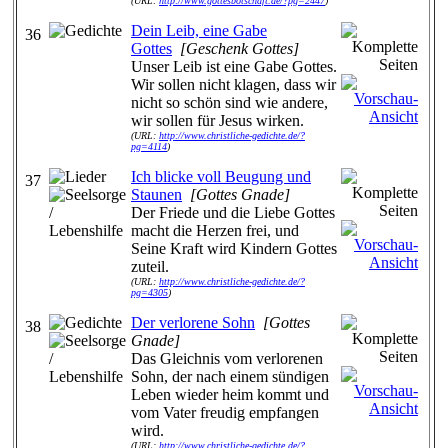
(URL:
http://www.gottesbotschaft.de/?pg=2447
)
Dein Leib, eine Gabe
36
Gottes
[Geschenk Gottes]
Unser Leib ist eine Gabe Gottes.
Wir sollen nicht klagen, dass wir
nicht so schön sind wie andere,
wir sollen für Jesus wirken.
(URL:
http://www.christliche-gedichte.de/?
pg=4114
)
Ich blicke voll Beugung und
37
Staunen
[Gottes Gnade]
Der Friede und die Liebe Gottes
macht die Herzen frei, und
Seine Kraft wird Kindern Gottes
zuteil.
(URL:
http://www.christliche-gedichte.de/?
pg=4305
)
Der verlorene Sohn
[Gottes
38
Gnade]
Das Gleichnis vom verlorenen
Sohn, der nach einem sündigen
Leben wieder heim kommt und
vom Vater freudig empfangen
wird.
(URL:
http://www.christliche-gedichte.de/?