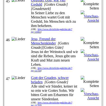
Getreuer Gott, wie viel
45
Geduld
[Gottes Gnade]
[Gnadenzeit]
In Seiner Liebe zu den
Menschen wartet Gott mit
Geduld, bis Menschen sich zu
ihm bekehren.
(URL:
http://www.christliche-gedichte.de/?
pg=11661
)
Jesu, Freund der
46
Menschenkinder
[Gottes
Gnade][Gottes Güte]
Jesus ist der Weinstock und wir
sind die Reben, Jesus gibt uns
Kraft und Mut zum neuen
Leben.
(URL:
http://www.christliche-gedichte.de/?
pg=11750
)
Gott der Gnaden, schwer
47
beladen
[Gottes Gnade]
Alle sind wir Sünder, keiner ist
so rein wie Gottes Sohn. Wir
bitten Gott um Erbarmen für
unsere Sündenlast.
(URL:
http://www.christliche-gedichte.de/?
pg=11769
)