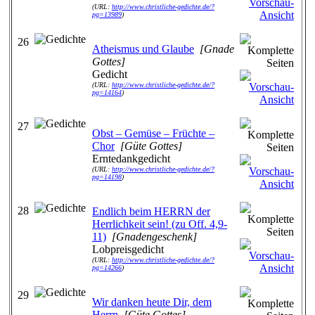
(URL:
http://www.christliche-gedichte.de/?
pg=13989
)
26
Atheismus und Glaube
[Gnade
Gottes]
Gedicht
(URL:
http://www.christliche-gedichte.de/?
pg=14164
)
27
Obst – Gemüse – Früchte –
Chor
[Güte Gottes]
Erntedankgedicht
(URL:
http://www.christliche-gedichte.de/?
pg=14198
)
28
Endlich beim HERRN der
Herrlichkeit sein! (zu Off. 4,9-
11)
[Gnadengeschenk]
Lobpreisgedicht
(URL:
http://www.christliche-gedichte.de/?
pg=14266
)
29
Wir danken heute Dir, dem
Herrn
[Güte Gottes]