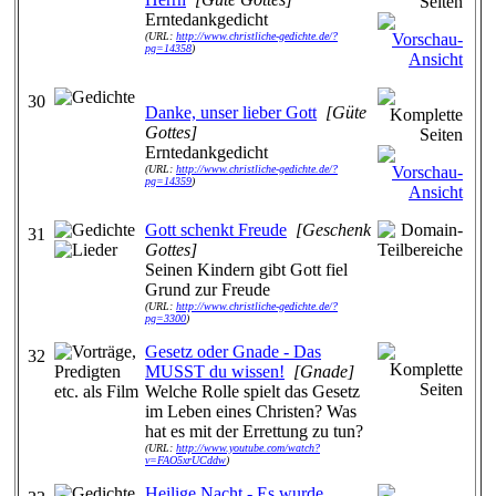
Erntedankgedicht
(URL:
http://www.christliche-gedichte.de/?
pg=14358
)
30
Danke, unser lieber Gott
[Güte
Gottes]
Erntedankgedicht
(URL:
http://www.christliche-gedichte.de/?
pg=14359
)
Gott schenkt Freude
[Geschenk
31
Gottes]
Seinen Kindern gibt Gott fiel
Grund zur Freude
(URL:
http://www.christliche-gedichte.de/?
pg=3300
)
Gesetz oder Gnade - Das
32
MUSST du wissen!
[Gnade]
Welche Rolle spielt das Gesetz
im Leben eines Christen? Was
hat es mit der Errettung zu tun?
(URL:
http://www.youtube.com/watch?
v=FAO5xrUCddw
)
Heilige Nacht - Es wurde