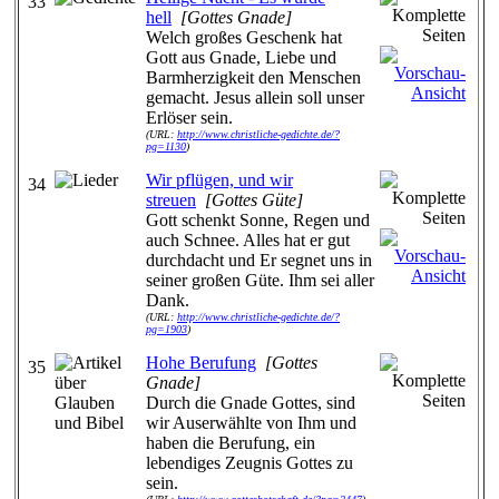
33
hell
[Gottes Gnade]
Welch großes Geschenk hat
Gott aus Gnade, Liebe und
Barmherzigkeit den Menschen
gemacht. Jesus allein soll unser
Erlöser sein.
(URL:
http://www.christliche-gedichte.de/?
pg=1130
)
Wir pflügen, und wir
34
streuen
[Gottes Güte]
Gott schenkt Sonne, Regen und
auch Schnee. Alles hat er gut
durchdacht und Er segnet uns in
seiner großen Güte. Ihm sei aller
Dank.
(URL:
http://www.christliche-gedichte.de/?
pg=1903
)
Hohe Berufung
[Gottes
35
Gnade]
Durch die Gnade Gottes, sind
wir Auserwählte von Ihm und
haben die Berufung, ein
lebendiges Zeugnis Gottes zu
sein.