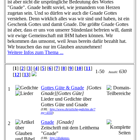
ist aber nicht die ursprüngliche Bedeutung des Wortes
"Gnade". Gnade heißt soviel, wie jemandem von Herzen
zugetan sein. Und so dürfen wir auch die Gnade Gottes
verstehen. Denn wirklich alles was wir sind und haben, ist ein
Geschenk Gottes und damit Gnade. Die größte Gnade Gottes
ist aber, dass er uns von unserer Sündenlast befreien will, damit
wir ewige Gemeinschaft mit IHM haben können. Wir
bekommen das umsonst, weil Jesus bereits dafür bezahlt hat.
Wir brauchen das nur im Glauben anzunehmen!
Weitere Infos zum Thema ...
[
1
] [
2
] [
3
] [
4
] [
5
] [
6
] [
7
] [
8
] [
9
] [
10
] [
11
]
1-50
630
Anzahl:
[
12
] [
13
]
Gottes Güte & Gnade
[Gottes
1
Gnade][Gottes Güte]
Lieder und Gedichte über
Gottes Güte und Gnade
(URL:
http://www.christliche-gedichte.de/?
pg=4350
)
Gnade
[Gnade]
2
Zeitschrift mit dem Leitthema
"Gnade"
(URL:
http://diakonos-