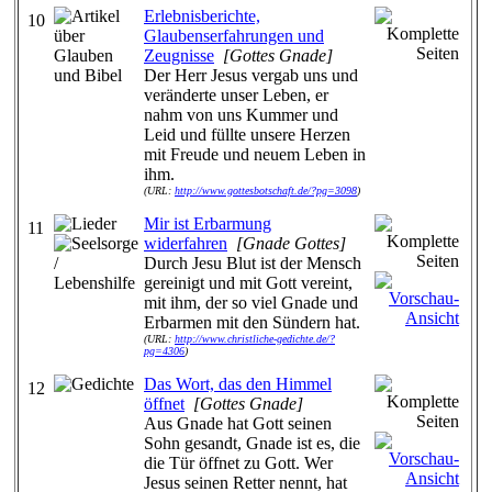
Erlebnisberichte,
10
Glaubenserfahrungen und
Zeugnisse
[Gottes Gnade]
Der Herr Jesus vergab uns und
veränderte unser Leben, er
nahm von uns Kummer und
Leid und füllte unsere Herzen
mit Freude und neuem Leben in
ihm.
(URL:
http://www.gottesbotschaft.de/?pg=3098
)
Mir ist Erbarmung
11
widerfahren
[Gnade Gottes]
Durch Jesu Blut ist der Mensch
gereinigt und mit Gott vereint,
mit ihm, der so viel Gnade und
Erbarmen mit den Sündern hat.
(URL:
http://www.christliche-gedichte.de/?
pg=4306
)
Das Wort, das den Himmel
12
öffnet
[Gottes Gnade]
Aus Gnade hat Gott seinen
Sohn gesandt, Gnade ist es, die
die Tür öffnet zu Gott. Wer
Jesus seinen Retter nennt, hat